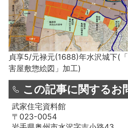
貞享5/元禄元(1688)年水沢城下
害屋敷惣絵図」加工)
この記事に関するお
武家住宅資料館
〒023-0054
岩手県奥州市水沢字吉小路43