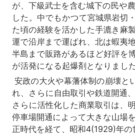
が、下級武士を含む城下の民や
した。中でもかつて宮城県岩切
た頃の経験を活かした手漉き麻
運で沿岸まで運ばれ、北は蝦夷地
半島まで販路があるほど好評を
が活発になる起爆剤となりまし
安政の大火や幕藩体制の崩壊と
れ、さらに自由取引や鉄道開通
さらに活性化した商業取引は、明治2
停車場開通によって大きな山場
正時代を経て、昭和4(1929)年