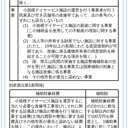
除く。
事
小規模デイサービス施設の運営を行う事業者が行う
業
民家及び空き店舗等の改修等であって、次の各号のい
ずれにも該当しないもの
(1)
小規模デイサービス施設の新築に関する事業
(この補助金を使用しての不動産の増加に関する事
業)
(2)
法人等の所有する財産でない施設に対する事業
(ただし、10年以上の長期にわたる賃貸借契約が可
能であり、改修に係る建物所有者の同意契約を締
結することが可能である場合を除く。)
(3)
国、県又は民間の実施する施設整備補助金の交
付を受けた施設に係る事業又は国庫補助の対象と
なる施設改修に係る事業
(4)
その他市長が適当と認めない事業
別表第2
(第2条関係)
補助対象経費
補助額
小規模デイサービス施設を運営するに
補助対象経費
当たり必要な改修等工事並びにそれに附
の2分の1に相当
帯する設備及び備品の整備を行う場合に
する額以内の額
要する経費
(土地の買収や整地に要する経
で100万円を限
費及びその他市長が適当と認めない経費
度とし、1補助事
を除く。この場合において、備品は、1
業者に対して1施