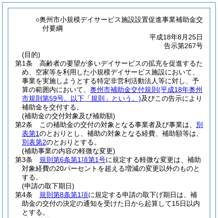
○奥州市小規模デイサービス施設設置促進事業補助金交
付要綱
平成18年8月25日
告示第267号
(目的)
第1条
高齢者の要望が多いデイサービスの拡充を促進するた
め、空家等を利用した小規模デイサービス施設において、
事業を実施しようとする特定非営利活動法人等に対し、予
算の範囲内において、
奥州市補助金交付規則
(平成18年奥州
市規則第59号。以下「規則」という。)
及びこの告示により
補助金を交付する。
(補助金の交付対象及び補助額)
第2条
この補助金の交付の対象となる事業者及び事業は、
別
表第1
のとおりとし、補助の対象となる経費、補助額等は、
別表第2
のとおりとする。
(補助事業の内容の軽微な変更)
第3条
規則第6条第1項第1号
に規定する軽微な変更は、補助
対象経費の20パーセントを超える増減の変更以外のものと
する。
(申請の取下期日)
第4条
規則第8条第1項
に規定する申請の取下げ期日は、補
助金の交付の決定の通知を受けた日から起算して15日以内
とする。