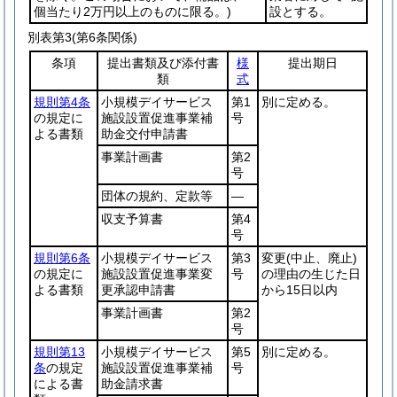
個当たり2万円以上のものに限る。)
設とする。
別表第3
(第6条関係)
条項
提出書類及び添付書
様
提出期日
類
式
規則第4条
小規模デイサービス
第1
別に定める。
の規定に
施設設置促進事業補
号
よる書類
助金交付申請書
事業計画書
第2
号
団体の規約、定款等
―
収支予算書
第4
号
規則第6条
小規模デイサービス
第3
変更
(中止、廃止)
の規定に
施設設置促進事業変
号
の理由の生じた日
よる書類
更承認申請書
から15日以内
事業計画書
第2
号
規則第13
小規模デイサービス
第5
別に定める。
条
の規定
施設設置促進事業補
号
による書
助金請求書