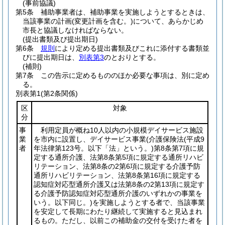
(事前協議)
第5条
補助事業者は、補助事業を実施しようとするときは、
当該事業の計画
(変更計画を含む。)
について、あらかじめ
市長と協議しなければならない。
(提出書類及び提出期日)
第6条
規則
により定める提出書類及びこれに添付する書類並
びに提出期日は、
別表第3
のとおりとする。
(補則)
第7条
この告示に定めるもののほか必要な事項は、別に定め
る。
別表第1
(第2条関係)
区
対象
分
事
利用定員が概ね10人以内の小規模デイサービス施設
業
を市内に設置し、デイサービス事業
(介護保険法
(平成9
者
年法律第123号。以下「法」という。)
第8条第7項に規
定する通所介護、法第8条第5項に規定する通所リハビ
リテーション、法第8条の2第6項に規定する介護予防
通所リハビリテーション、法第8条第16項に規定する
認知症対応型通所介護又は法第8条の2第13項に規定す
る介護予防認知症対応型通所介護のいずれかの事業を
いう。以下同じ。)
を実施しようとする者で、当該事業
を安定して長期にわたり継続して実施すると見込まれ
るもの。ただし、以前この補助金の交付を受けた者を