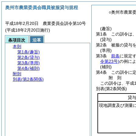
奥州市農業委員会職員被服貸与規程
○奥州市農業
平成18年2月20日 農業委員会訓令第10号
(趣旨)
(平成18年2月20日施行)
第1条
この訓令は
(貸与)
条項目次
沿革
第2条
被服の貸与
本則
(準用)
第1条
(趣旨)
第3条
前条
に規定
第2条
(貸与)
令第23号)
の例に
第3条
(準用)
(補則)
第4条
(補則)
第4条
この訓令に
附則
附
則
別表
(第2条関係)
この訓令は、平成1
別表
(第2条関係)
貸
現地調査及び測量