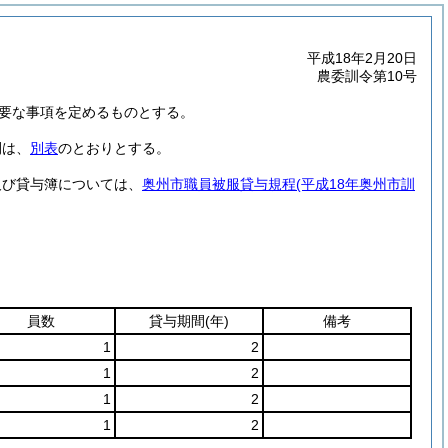
平成18年2月20日
農委訓令第10号
要な事項を定めるものとする。
間は、
別表
のとおりとする。
及び貸与簿については、
奥州市職員被服貸与規程
(平成18年奥州市訓
員数
貸与期間
(年)
備考
1
2
1
2
1
2
1
2