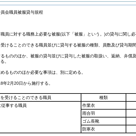
委員会職員被服貸与規程
、職員に対する職務上必要な被服
(以下「被服」という。)
の貸与に関し必
を受けることのできる職員並びに貸与する被服の種類、員数及び貸与期
するもののほか、被服の貸与並びに貸与した被服の取扱い、返納、弁償
よる。
定めるもののほか必要な事項は、別に定める。
8年2月20日から施行する。
与を受けることのできる職員
種類
に従事する職員
作業衣
雨合羽
ゴム長靴
防寒衣