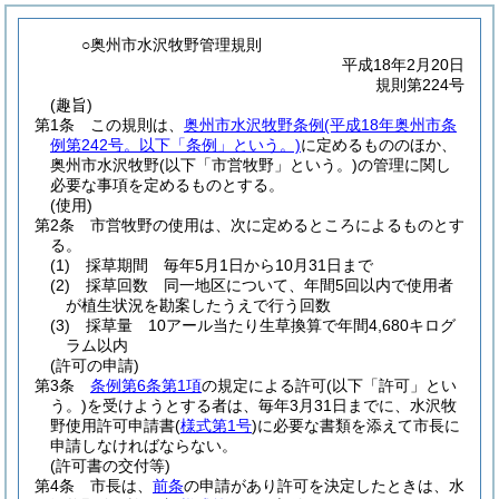
○奥州市水沢牧野管理規則
平成18年2月20日
規則第224号
(趣旨)
第1条
この規則は、
奥州市水沢牧野条例
(平成18年奥州市条
例第242号。以下「条例」という。)
に定めるもののほか、
奥州市水沢牧野
(以下「市営牧野」という。)
の管理に関し
必要な事項を定めるものとする。
(使用)
第2条
市営牧野の使用は、次に定めるところによるものとす
る。
(1)
採草期間 毎年5月1日から10月31日まで
(2)
採草回数 同一地区について、年間5回以内で使用者
が植生状況を勘案したうえで行う回数
(3)
採草量 10アール当たり生草換算で年間4,680キログ
ラム以内
(許可の申請)
第3条
条例第6条第1項
の規定による許可
(以下「許可」とい
う。)
を受けようとする者は、毎年3月31日までに、水沢牧
野使用許可申請書
(
様式第1号
)
に必要な書類を添えて市長に
申請しなければならない。
(許可書の交付等)
第4条
市長は、
前条
の申請があり許可を決定したときは、水