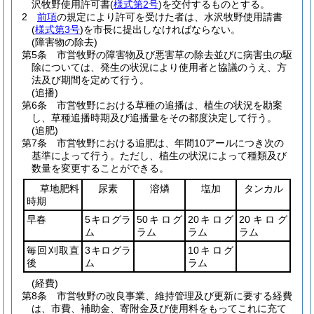
沢牧野使用許可書
(
様式第2号
)
を交付するものとする。
2
前項
の規定により許可を受けた者は、水沢牧野使用請書
(
様式第3号
)
を市長に提出しなければならない。
(障害物の除去)
第5条
市営牧野の障害物及び悪害草の除去並びに病害虫の駆
除については、発生の状況により使用者と協議のうえ、方
法及び期間を定めて行う。
(追播)
第6条
市営牧野における草種の追播は、植生の状況を勘案
し、草種追播時期及び追播量をその都度決定して行う。
(追肥)
第7条
市営牧野における追肥は、年間10アールにつき次の
基準によって行う。
ただし、植生の状況によって種類及び
数量を変更することができる。
草地肥料
尿素
溶燐
塩加
タンカル
時期
早春
5キログラ
50キログ
20キログ
20キログ
ム
ラム
ラム
ラム
毎回刈取直
3キログラ
10キログ
後
ム
ラム
(経費)
第8条
市営牧野の改良事業、維持管理及び更新に要する経費
は、市費、補助金、寄附金及び使用料をもってこれに充て