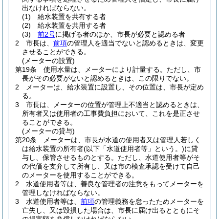
出なければならない。
(1)
給水装置を共有する者
(2)
給水装置を共用する者
(3)
前2号
に掲げる者のほか、市長が必要と認める者
2
市長は、
前項
の管理人を適当でないと認めるときは、変更
させることができる。
(メーターの設置)
第19条
使用水量は、メーターにより計量する。
ただし、市
長がその必要がないと認めるときは、この限りでない。
2
メーターは、給水装置に設置し、その位置は、市長が定め
る。
3
市長は、メーターの位置が管理上不適当と認めるときは、
所有者又は使用者の工事費負担において、これを是正させ
ることができる。
(メーターの貸与)
第20条
メーターは、市長が水道の使用者又は管理人若しく
は給水装置の所有者
(以下「水道使用者等」という。)
に貸
与し、保管させるものとする。
ただし、水道使用者等がそ
の代価を支弁して所有し、又は市の検査承認を受けて自己
のメーターを使用することができる。
2
水道使用者等は、善良な管理者の注意をもってメーターを
管理しなければならない。
3
水道使用者等は、
前項
の管理義務を怠ったためメーターを
亡失し、又は毀損した場合は、市長に届け出るとともにそ