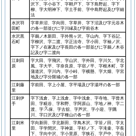
沢下、字小谷下、字鞘戸下、字下島野起、字下
柳、字大明神下、字土手前、字中島野起及び字細
法
水沢羽
字草井沼、字向田、字草井、字下沼及び字元谷木
田町
の各一部並びに字川縁及び字前谷木
水沢黒
字鵜ノ木新田、字外熊ヶ沢、字山内、字下谷記、
石町
字柳沢、字二渡、字正法寺、字小田、字袖ノ沢、
字下ノ在家及び字長田の各一部並びに字鵜ノ木谷
記及び字二渡向
江刺田
字大田、字飛沢、字山沢、字外田、字川欠、字北
原
風、字大平、字奈良原、字宿ノ平、字根木町、字
蒲道沢、字川内、字小峠、字横懸、字大畑、字宮
地及び字分限城の各一部
江刺藤
字前田、字上小屋、字平場及び字湯坪の各一部
里
江刺伊
字下浅倉、字上浅倉、字中浅倉、字寺地、字曾木
手
田、字糀谷、字和野、字阿原山、字地ノ神、字二
渡、字
保、字古舘、字芦沢、字小迎、字隅
川、字口沢及び字種山の各一部
江刺米
字向新田、字北新田、字鳥木沢、字笹ノ田、字太
里
田、字学間沢、字神楽、字杉ノ下、字滝壷、字長
下、字向中沢、字小里原、字狭石、字戸中、字山