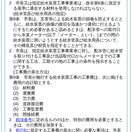
2
市長又は指定給水装置工事事業者は、政令第6条に規定す
る基準に適合する材料を使用しなければならない。
(給水管及び給水用具の指定)
第8条
市長は、災害等による給水装置の損傷を防止するとと
もに、給水装置の損傷の復旧を迅速かつ適切に行えるよう
にするため必要があると認めるときは、配水管への取付口
から水道メーター
(以下「メーター」という。)
までの間の
給水装置に用いようとする給水管及び給水用具について、
その構造及び材質を指定することができる。
2
市長は、指定給水装置工事事業者に対し、配水管に給水管
を取り付ける工事及び当該取付口からメーターまでの工事
に関する工法、工期その他の工事上の条件を指示すること
ができる。
(工事費の算出方法)
第9条
市長が施行する給水装置工事の工事費は、次に掲げる
費用の合計額とする。
(1)
材料費
(2)
運搬費
(3)
労力費
(4)
道路復旧費
(5)
工事監督費
(6)
間接経費
2
前項各号
に定めるもののほか、特別の費用を必要とすると
きは、その費用を加算する。
3
前2項
に規定する工事費の算出に関し必要な事項は、市長