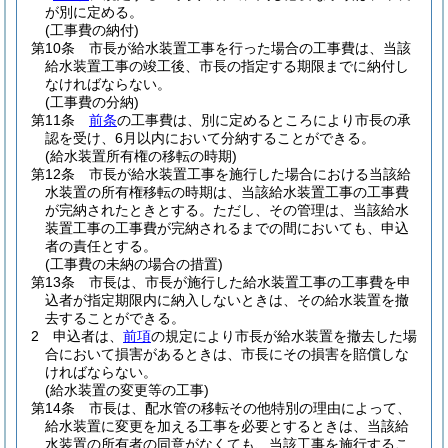
が別に定める。
(工事費の納付)
第10条
市長が給水装置工事を行った場合の工事費は、当該
給水装置工事の竣工後、市長の指定する期限までに納付し
なければならない。
(工事費の分納)
第11条
前条
の工事費は、別に定めるところにより市長の承
認を受け、6月以内において分納することができる。
(給水装置所有権の移転の時期)
第12条
市長が給水装置工事を施行した場合における当該給
水装置の所有権移転の時期は、当該給水装置工事の工事費
が完納されたときとする。
ただし、その管理は、当該給水
装置工事の工事費が完納されるまでの間においても、申込
者の責任とする。
(工事費の未納の場合の措置)
第13条
市長は、市長が施行した給水装置工事の工事費を申
込者が指定期限内に納入しないときは、その給水装置を撤
去することができる。
2
申込者は、
前項
の規定により市長が給水装置を撤去した場
合において損害があるときは、市長にその損害を賠償しな
ければならない。
(給水装置の変更等の工事)
第14条
市長は、配水管の移転その他特別の理由によって、
給水装置に変更を加える工事を必要とするときは、当該給
水装置の所有者の同意がなくても、当該工事を施行するこ