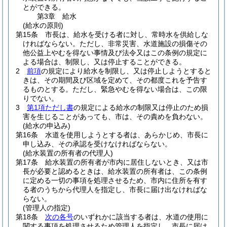
とができる。
第3章
給水
(給水の原則)
第15条
市長は、給水を受ける者に対し、常時水を供給しな
ければならない。
ただし、非常災害、水道施設の損傷その
他公益上やむを得ない事情及び法令又はこの条例の規定に
よる場合は、制限し、又は停止することができる。
2
前項
の規定により給水を制限し、又は停止しようとすると
きは、その期間及び区域を定めて、その都度これを予告す
るものとする。
ただし、緊急やむを得ない場合は、この限
りでない。
3
第1項ただし書
の規定による給水の制限又は停止のため損
害を生じることがあっても、市は、その責めを負わない。
(給水の申込み)
第16条
水道を使用しようとする者は、あらかじめ、市長に
申し込み、その承認を受けなければならない。
(給水装置の所有者の代理人)
第17条
給水装置の所有者が市内に居住しないとき、又は市
長が必要と認めるときは、給水装置の所有者は、この条例
に定める一切の事項を処理させるため、市内に住所を有す
る者のうちから代理人を指定し、市長に届け出なければな
らない。
(管理人の指定)
第18条
次の各号
のいずれかに該当する者は、水道の使用に
関する事項を処理させるため管理人を指定し、市長に届け