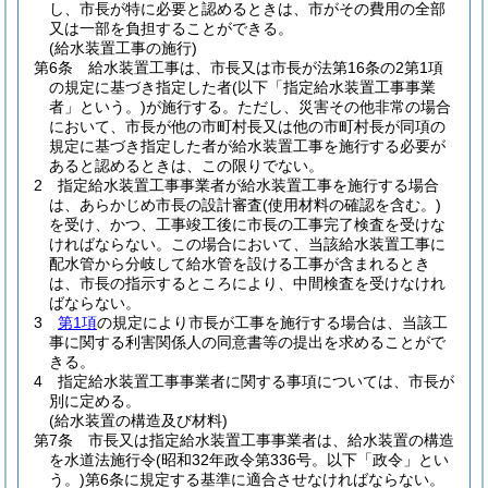
し、市長が特に必要と認めるときは、市がその費用の全部
又は一部を負担することができる。
(給水装置工事の施行)
第6条
給水装置工事は、市長又は市長が法第16条の2第1項
の規定に基づき指定した者
(以下「指定給水装置工事事業
者」という。)
が施行する。
ただし、災害その他非常の場合
において、市長が他の市町村長又は他の市町村長が同項の
規定に基づき指定した者が給水装置工事を施行する必要が
あると認めるときは、この限りでない。
2
指定給水装置工事事業者が給水装置工事を施行する場合
は、あらかじめ市長の設計審査
(使用材料の確認を含む。)
を受け、かつ、工事竣工後に市長の工事完了検査を受けな
ければならない。
この場合において、当該給水装置工事に
配水管から分岐して給水管を設ける工事が含まれるとき
は、市長の指示するところにより、中間検査を受けなけれ
ばならない。
3
第1項
の規定により市長が工事を施行する場合は、当該工
事に関する利害関係人の同意書等の提出を求めることがで
きる。
4
指定給水装置工事事業者に関する事項については、市長が
別に定める。
(給水装置の構造及び材料)
第7条
市長又は指定給水装置工事事業者は、給水装置の構造
を水道法施行令
(昭和32年政令第336号。以下「政令」とい
う。)
第6条に規定する基準に適合させなければならない。