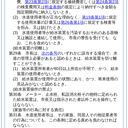
費、
第23条第2項
に規定する修繕費若しくは
第24条第2項
の検査費用又は
料金条例
の規定により納付すべき金額を
指定期限内に納入しないとき。
(2)
水道使用者等が正当な理由なく、
第19条第1項
に規定
する使用水量の計量又は
第26条第1項
に規定する検査等
を拒み、又は妨げたとき。
(3)
水道使用者等が給水装置を汚染するおそれのある器物
又は施設と連結して使用し、市長の警告を受けても、な
お、これを改めないとき。
(給水装置の切離し)
第29条
市長は、
次の各号
のいずれかに該当する場合で、水
道の管理上必要があると認めるときは、給水装置を切り離
すことができる。
(1)
給水装置所有者が90日以上所在が不明で、かつ、給水
装置の使用者がないとき。
(2)
給水装置が使用中止の状態にあり、かつ、将来使用の
見込みがないと認めるとき。
(給水装置操作の禁止)
第30条
メーター、止水栓、私設消火栓その他特に定められ
た給水装置は、市長又は指示された者以外これを操作して
はならない。
(家族等の行為に対する責任)
第31条
水道使用者等は、その家族、同居人その他従業者等
の行為についても、この条例に定める責めを負わなければ
ならない。