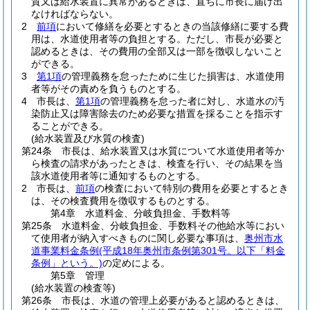
質又は給水装置に異常があるときは、直ちに市長に届け出
なければならない。
2
前項
において修繕を必要とするときの当該修繕に要する費
用は、水道使用者等の負担とする。
ただし、市長が必要と
認めるときは、その費用の全部又は一部を徴収しないこと
ができる。
3
第1項
の管理義務を怠ったために生じた損害は、水道使用
者等がその責めを負うものとする。
4
市長は、
第1項
の管理義務を怠った者に対し、水道水の汚
染防止又は障害除去のため必要な措置を採ることを指示す
ることができる。
(給水装置及び水質の検査)
第24条
市長は、給水装置又は水質について水道使用者等か
ら検査の請求があったときは、検査を行い、その結果を当
該水道使用者等に通知するものとする。
2
市長は、
前項
の検査において特別の費用を必要とするとき
は、その検査費用を徴収するものとする。
第4章
水道料金、分岐負担金、手数料等
第25条
水道料金、分岐負担金、手数料その他給水等におい
て使用者が納入すべきものに関し必要な事項は、
奥州市水
道事業料金条例
(平成18年奥州市条例第301号。以下「料金
条例」という。)
の定めによる。
第5章
管理
(給水装置の検査等)
第26条
市長は、水道の管理上必要があると認めるときは、