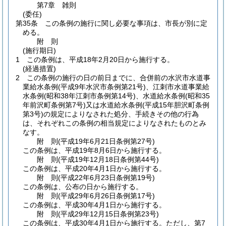
第7章
雑則
(委任)
第35条
この条例の施行に関し必要な事項は、市長が別に定
める。
附
則
(施行期日)
1
この条例は、平成18年2月20日から施行する。
(経過措置)
2
この条例の施行の日の前日までに、合併前の水沢市水道事
業給水条例
(平成9年水沢市条例第21号)
、江刺市水道事業給
水条例
(昭和38年江刺市条例第14号)
、水道給水条例
(昭和35
年前沢町条例第7号)
又は水道給水条例
(平成15年胆沢町条例
第3号)
の規定によりなされた処分、手続きその他の行為
は、それぞれこの条例の相当規定によりなされたものとみ
なす。
附
則
(平成19年6月21日
条例第27号)
この条例は、平成19年8月6日から施行する。
附
則
(平成19年12月18日
条例第44号)
この条例は、平成20年4月1日から施行する。
附
則
(平成22年6月23日
条例第19号)
この条例は、公布の日から施行する。
附
則
(平成29年6月26日
条例第17号)
この条例は、平成30年4月1日から施行する。
附
則
(平成29年12月15日
条例第23号)
この条例は、平成30年4月1日から施行する。
ただし、第7