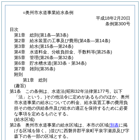
○奥州市水道事業給水条例
平成18年2月20日
条例第300号
目次
第1章
総則
(第1条―第3条)
第2章
給水装置の工事及び費用
(第4条―第14条)
第3章
給水
(第15条―第24条)
第4章
水道料金、分岐負担金、手数料等
(第25条)
第5章
管理
(第26条―第32条)
第6章
貯水槽水道
(第33条・第34条)
第7章
雑則
(第35条)
附則
第1章
総則
(趣旨)
第1条
この条例は、水道法
(昭和32年法律第177号。以下
「法」という。)
その他法令に定めがあるもののほか、奥州
市水道事業の給水についての料金、給水装置工事の費用負
担その他の供給条件及び給水の適正を保持するために必要
な事項を定めるものとする。
(給水区域)
第2条
奥州市水道事業の給水区域は、本市の区域
(
別表
に掲
げる区域を除く。)
並びに西磐井郡平泉町平泉字瀬原及び字
森下の各一部の区域とする。