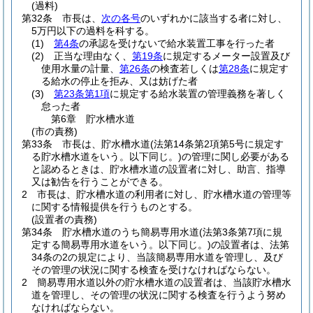
(過料)
第32条
市長は、
次の各号
のいずれかに該当する者に対し、
5万円以下の過料を科する。
(1)
第4条
の承認を受けないで給水装置工事を行った者
(2)
正当な理由なく、
第19条
に規定するメーター設置及び
使用水量の計量、
第26条
の検査若しくは
第28条
に規定す
る給水の停止を拒み、又は妨げた者
(3)
第23条第1項
に規定する給水装置の管理義務を著しく
怠った者
第6章
貯水槽水道
(市の責務)
第33条
市長は、貯水槽水道
(法第14条第2項第5号に規定す
る貯水槽水道をいう。以下同じ。)
の管理に関し必要がある
と認めるときは、貯水槽水道の設置者に対し、助言、指導
又は勧告を行うことができる。
2
市長は、貯水槽水道の利用者に対し、貯水槽水道の管理等
に関する情報提供を行うものとする。
(設置者の責務)
第34条
貯水槽水道のうち簡易専用水道
(法第3条第7項に規
定する簡易専用水道をいう。以下同じ。)
の設置者は、法第
34条の2の規定により、当該簡易専用水道を管理し、及び
その管理の状況に関する検査を受けなければならない。
2
簡易専用水道以外の貯水槽水道の設置者は、当該貯水槽水
道を管理し、その管理の状況に関する検査を行うよう努め
なければならない。