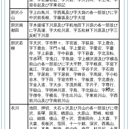
迎谷起及び字東谷記
胆沢小
字上白鳥川、字西風及び字大袋の各一部並びに字
山
中沢前長根、字藤坂及び字大堤
胆沢南
字木揚場下川原及び字机地田下川原の各一部並び
都田
に字高瀬、字大松川原、字五松林下川原及び字三
反町下川原
胆沢若
字天沢、字市野々、字宮坂、字荻袋、字上鹿合、
柳
字下鹿合、字門ヶ城、字上愛宕、字愛宕、字慶
存、字上萩森、字中萩森、字下萩森、字北丑転、
字赤
、字兎口、字島袋、字上横沢原及び字横岳
前山の各一部並びに字大平野、字平根原、字迎下
嵐江、字追分、字東下嵐江、字谷子沢、字石淵
野、字尿前、字下尿前、字蜂谷、字馬留、字小松
谷木、字下田、字迎市野々、字板渡、字北鹿合、
字金入道、字大歩、字茂井羅、字片子、字尊行、
字嶽山、字明神川原、字島、字北嶽山、字
沢、
字僧寺、字横岳、字生出川山、字東前川山、字西
前川山及び字南前川山
衣川
池田、押切、大石ヶ沢及び月山の各一部並びに増
沢、長
、国見、楢原山、大原山、野崎、畦畑
山、細畑、後山、壁ヶ沢、雲南田向、上大森、下
大森、長板沢、窪田、十一ケ銘、深沢、西風山、
北沢、本巻、鞍掛、竹の中、舟窪、杉谷起、土屋