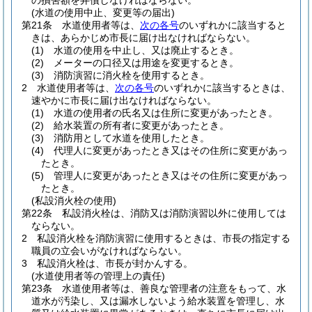
の損害額を弁償しなければならない。
(水道の使用中止、変更等の届出)
第21条
水道使用者等は、
次の各号
のいずれかに該当すると
きは、あらかじめ市長に届け出なければならない。
(1)
水道の使用を中止し、又は廃止するとき。
(2)
メーターの口径又は用途を変更するとき。
(3)
消防演習に消火栓を使用するとき。
2
水道使用者等は、
次の各号
のいずれかに該当するときは、
速やかに市長に届け出なければならない。
(1)
水道の使用者の氏名又は住所に変更があったとき。
(2)
給水装置の所有者に変更があったとき。
(3)
消防用として水道を使用したとき。
(4)
代理人に変更があったとき又はその住所に変更があっ
たとき。
(5)
管理人に変更があったとき又はその住所に変更があっ
たとき。
(私設消火栓の使用)
第22条
私設消火栓は、消防又は消防演習以外に使用しては
ならない。
2
私設消火栓を消防演習に使用するときは、市長の指定する
職員の立会いがなければならない。
3
私設消火栓は、市長が封かんする。
(水道使用者等の管理上の責任)
第23条
水道使用者等は、善良な管理者の注意をもって、水
道水が汚染し、又は漏水しないよう給水装置を管理し、水