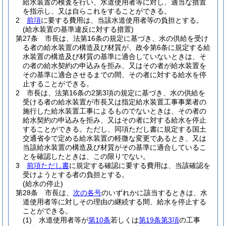
給水装置の検査を行い、水道使用者等に対し、適当な措置
を指示し、又は自らこれをすることができる。
2
前項
に要する費用は、当該水道使用者等の負担とする。
(給水装置の基準違反に対する措置)
第27条
市長は、法第16条の規定に基づき、水の供給を受け
る者の給水装置の構造及び材質が、政令第6条に規定する給
水装置の構造及び材質の基準に適合していないときは、そ
の者の給水契約の申込みを拒み、又はその者が給水装置を
その基準に適合させるまでの間、その者に対する給水を停
止することができる。
2
市長は、法第16条の2第3項の規定に基づき、水の供給を
受ける者の給水装置が市長又は指定給水装置工事事業者の
施行した給水装置工事によるものでないときは、その者の
給水契約の申込みを拒み、又はその者に対する給水を停止
することができる。
ただし、同項ただし書に規定する国土
交通省令で定める給水装置の軽微な変更であるとき、又は
当該給水装置の構造及び材質がその基準に適合しているこ
とを確認したときは、この限りでない。
3
前項ただし書
に規定する確認に要する費用は、当該確認を
受けようとする者の負担とする。
(給水の停止)
第28条
市長は、
次の各号
のいずれかに該当するときは、水
道使用者等に対しその理由の継続する間、給水を停止する
ことができる。
(1)
水道使用者等が
第10条
若しくは
第19条第3項
の工事