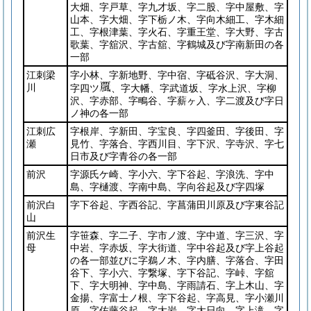
大畑、字戸草、字九才坂、字二股、字中屋敷、字
山本、字大畑、字下栃ノ木、字向木細工、字木細
工、字根津葉、字火石、字重王堂、字大野、字古
歌葉、字舘沢、字古舘、字鶴城及び字南新田の各
一部
江刺梁
字小林、字新地野、字中宿、字砥谷沢、字大洞、
川
字四ツ
、字大幡、字武道坂、字水上沢、字柳
沢、字赤部、字鴫谷、字薪ヶ入、字二渡及び字日
ノ神の各一部
江刺広
字根岸、字新田、字宝良、字四釜田、字後田、字
瀬
見竹、字落合、字西川目、字下沢、字寺沢、字七
日市及び字青谷の各一部
前沢
字源氏ケ崎、字小六、字下谷起、字浪洗、字中
島、字樋渡、字南中島、字向谷起及び字四塚
前沢白
字下谷起、字西谷記、字菖蒲田川原及び字東谷記
山
前沢生
字笹森、字二子、字市ノ渡、字中道、字三沢、字
母
中岩、字赤坂、字大街道、字中谷起及び字上谷起
の各一部並びに字鵜ノ木、字内膳、字落合、字田
谷下、字小六、字繋塚、字下谷記、字峠、字舘
下、字大明神、字中島、字雨請石、字上木山、字
金揚、字富士ノ根、字下谷起、字高見、字小瀬川
原、字佐藤谷起、字大岩、字大日向、字上滝、字