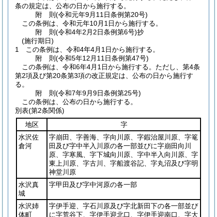
条の規定は、公布の日から施行する。
附
則
(令和元年9月11日
条例第20号)
この条例は、令和元年10月1日から施行する。
附
則
(令和4年2月2日
条例第6号)
抄
(施行期日)
1
この条例は、令和4年4月1日から施行する。
附
則
(令和5年12月11日
条例第47号)
この条例は、令和6年4月1日から施行する。
ただし、第4条
第2項及び第20条第3項の改正規定は、公布の日から施行す
る。
附
則
(令和7年9月9日
条例第25号)
この条例は、公布の日から施行する。
別表
(第2条関係)
地区
字
水沢佐
字崩田、字善海、字向川原、字鍜治屋川原、字篭
倉河
田及び字中半入川原の各一部並びに字崩田向川
原、字寒風、字下城向川原、字中半入向川原、字
東上川原、字古川、字船渡谷記、字丸沼及び字明
神堂川原
水沢真
字甲田及び字中河原の各一部
城
水沢姉
字伊手迎、字石川原及び字北新田下の各一部並び
体町
に字荒谷下、字伊手迎北口、字伊手迎南口、字大