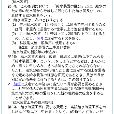
(給水装置)
第3条
この条例において、「給水装置の区分」とは、給水の
ため市の配水管から分岐して設けられた給水管及びこれに
直結する給水用具をいう。
2
給水装置は、次のとおりとする。
(1)
専用給水装置 1世帯若しくは1箇所で専用するもの又
は同一家屋内に居住する2世帯以上で連合使用するもの
(2)
共用給水装置 2世帯以上又は2箇所以上で共用するも
の。
ただし、
前号
に規定するものを除く。
(3)
私設消火栓 消防用に使用するもの
第2章
給水装置の工事及び費用
(給水装置の新設等の申込み)
第4条
給水装置の新設、改造、修繕又は撤去
(以下これらを
「給水装置工事」という。)
をしようとする者は、あらかじ
め、市長に申し込み、その承認を受けなければならない。
ただし、法第16条の2第3項ただし書に規定する国土交通省
令で定める給水装置の軽微な変更であるとき、又は市長が
別に定める基準に該当するときは、この限りでない。
2
前項
に規定する申込みに当たり市長が必要と認めるとき
は、利害関係人の同意書等又は民法
(明治29年法律第89号)
第213条の2第3項の通知をした旨の誓約書の提出を求める
ことができる。
(給水装置工事の費用負担)
第5条
給水装置工事に要する費用は、当該給水装置工事を申
し込んだ者
(以下「申込者」という。)
の負担とする。
ただ