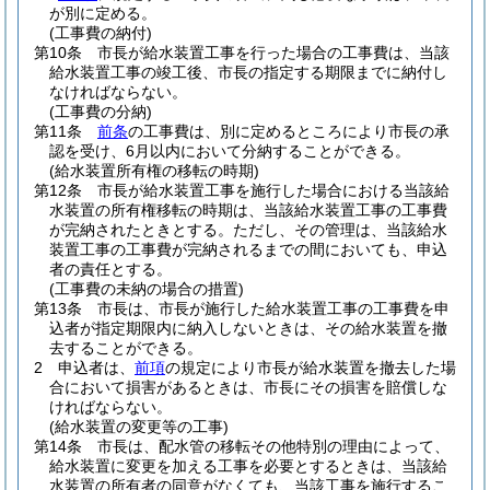
が別に定める。
(工事費の納付)
第10条
市長が給水装置工事を行った場合の工事費は、当該
給水装置工事の竣工後、市長の指定する期限までに納付し
なければならない。
(工事費の分納)
第11条
前条
の工事費は、別に定めるところにより市長の承
認を受け、6月以内において分納することができる。
(給水装置所有権の移転の時期)
第12条
市長が給水装置工事を施行した場合における当該給
水装置の所有権移転の時期は、当該給水装置工事の工事費
が完納されたときとする。
ただし、その管理は、当該給水
装置工事の工事費が完納されるまでの間においても、申込
者の責任とする。
(工事費の未納の場合の措置)
第13条
市長は、市長が施行した給水装置工事の工事費を申
込者が指定期限内に納入しないときは、その給水装置を撤
去することができる。
2
申込者は、
前項
の規定により市長が給水装置を撤去した場
合において損害があるときは、市長にその損害を賠償しな
ければならない。
(給水装置の変更等の工事)
第14条
市長は、配水管の移転その他特別の理由によって、
給水装置に変更を加える工事を必要とするときは、当該給
水装置の所有者の同意がなくても、当該工事を施行するこ