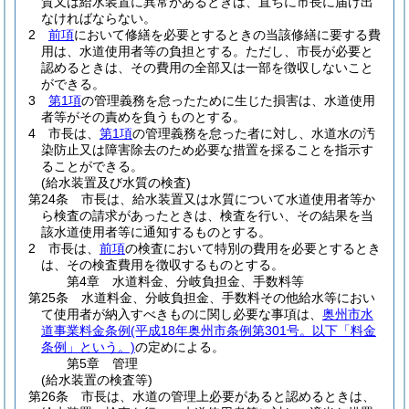
質又は給水装置に異常があるときは、直ちに市長に届け出
なければならない。
2
前項
において修繕を必要とするときの当該修繕に要する費
用は、水道使用者等の負担とする。
ただし、市長が必要と
認めるときは、その費用の全部又は一部を徴収しないこと
ができる。
3
第1項
の管理義務を怠ったために生じた損害は、水道使用
者等がその責めを負うものとする。
4
市長は、
第1項
の管理義務を怠った者に対し、水道水の汚
染防止又は障害除去のため必要な措置を採ることを指示す
ることができる。
(給水装置及び水質の検査)
第24条
市長は、給水装置又は水質について水道使用者等か
ら検査の請求があったときは、検査を行い、その結果を当
該水道使用者等に通知するものとする。
2
市長は、
前項
の検査において特別の費用を必要とするとき
は、その検査費用を徴収するものとする。
第4章
水道料金、分岐負担金、手数料等
第25条
水道料金、分岐負担金、手数料その他給水等におい
て使用者が納入すべきものに関し必要な事項は、
奥州市水
道事業料金条例
(平成18年奥州市条例第301号。以下「料金
条例」という。)
の定めによる。
第5章
管理
(給水装置の検査等)
第26条
市長は、水道の管理上必要があると認めるときは、