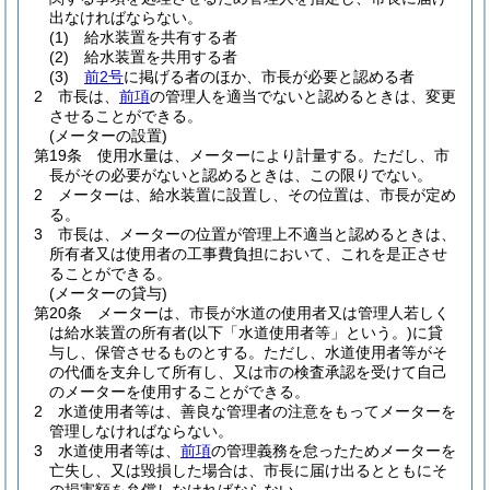
出なければならない。
(1)
給水装置を共有する者
(2)
給水装置を共用する者
(3)
前2号
に掲げる者のほか、市長が必要と認める者
2
市長は、
前項
の管理人を適当でないと認めるときは、変更
させることができる。
(メーターの設置)
第19条
使用水量は、メーターにより計量する。
ただし、市
長がその必要がないと認めるときは、この限りでない。
2
メーターは、給水装置に設置し、その位置は、市長が定め
る。
3
市長は、メーターの位置が管理上不適当と認めるときは、
所有者又は使用者の工事費負担において、これを是正させ
ることができる。
(メーターの貸与)
第20条
メーターは、市長が水道の使用者又は管理人若しく
は給水装置の所有者
(以下「水道使用者等」という。)
に貸
与し、保管させるものとする。
ただし、水道使用者等がそ
の代価を支弁して所有し、又は市の検査承認を受けて自己
のメーターを使用することができる。
2
水道使用者等は、善良な管理者の注意をもってメーターを
管理しなければならない。
3
水道使用者等は、
前項
の管理義務を怠ったためメーターを
亡失し、又は毀損した場合は、市長に届け出るとともにそ