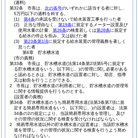
(過料)
第32条
市長は、
次の各号
のいずれかに該当する者に対し、
5万円以下の過料を科する。
(1)
第4条
の承認を受けないで給水装置工事を行った者
(2)
正当な理由なく、
第19条
に規定するメーター設置及び
使用水量の計量、
第26条
の検査若しくは
第28条
に規定す
る給水の停止を拒み、又は妨げた者
(3)
第23条第1項
に規定する給水装置の管理義務を著しく
怠った者
第6章
貯水槽水道
(市の責務)
第33条
市長は、貯水槽水道
(法第14条第2項第5号に規定す
る貯水槽水道をいう。以下同じ。)
の管理に関し必要がある
と認めるときは、貯水槽水道の設置者に対し、助言、指導
又は勧告を行うことができる。
2
市長は、貯水槽水道の利用者に対し、貯水槽水道の管理等
に関する情報提供を行うものとする。
(設置者の責務)
第34条
貯水槽水道のうち簡易専用水道
(法第3条第7項に規
定する簡易専用水道をいう。以下同じ。)
の設置者は、法第
34条の2の規定により、当該簡易専用水道を管理し、及び
その管理の状況に関する検査を受けなければならない。
2
簡易専用水道以外の貯水槽水道の設置者は、当該貯水槽水
道を管理し、その管理の状況に関する検査を行うよう努め
なければならない。