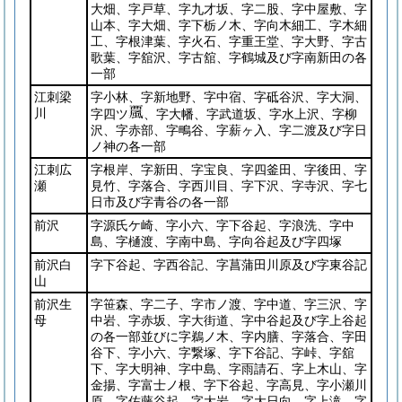
大畑、字戸草、字九才坂、字二股、字中屋敷、字
山本、字大畑、字下栃ノ木、字向木細工、字木細
工、字根津葉、字火石、字重王堂、字大野、字古
歌葉、字舘沢、字古舘、字鶴城及び字南新田の各
一部
江刺梁
字小林、字新地野、字中宿、字砥谷沢、字大洞、
川
字四ツ
、字大幡、字武道坂、字水上沢、字柳
沢、字赤部、字鴫谷、字薪ヶ入、字二渡及び字日
ノ神の各一部
江刺広
字根岸、字新田、字宝良、字四釜田、字後田、字
瀬
見竹、字落合、字西川目、字下沢、字寺沢、字七
日市及び字青谷の各一部
前沢
字源氏ケ崎、字小六、字下谷起、字浪洗、字中
島、字樋渡、字南中島、字向谷起及び字四塚
前沢白
字下谷起、字西谷記、字菖蒲田川原及び字東谷記
山
前沢生
字笹森、字二子、字市ノ渡、字中道、字三沢、字
母
中岩、字赤坂、字大街道、字中谷起及び字上谷起
の各一部並びに字鵜ノ木、字内膳、字落合、字田
谷下、字小六、字繋塚、字下谷記、字峠、字舘
下、字大明神、字中島、字雨請石、字上木山、字
金揚、字富士ノ根、字下谷起、字高見、字小瀬川
原、字佐藤谷起、字大岩、字大日向、字上滝、字