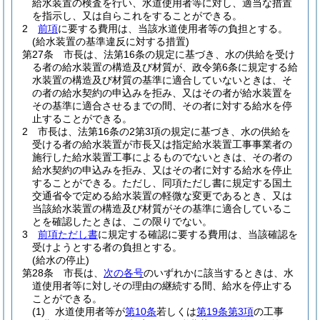
給水装置の検査を行い、水道使用者等に対し、適当な措置
を指示し、又は自らこれをすることができる。
2
前項
に要する費用は、当該水道使用者等の負担とする。
(給水装置の基準違反に対する措置)
第27条
市長は、法第16条の規定に基づき、水の供給を受け
る者の給水装置の構造及び材質が、政令第6条に規定する給
水装置の構造及び材質の基準に適合していないときは、そ
の者の給水契約の申込みを拒み、又はその者が給水装置を
その基準に適合させるまでの間、その者に対する給水を停
止することができる。
2
市長は、法第16条の2第3項の規定に基づき、水の供給を
受ける者の給水装置が市長又は指定給水装置工事事業者の
施行した給水装置工事によるものでないときは、その者の
給水契約の申込みを拒み、又はその者に対する給水を停止
することができる。
ただし、同項ただし書に規定する国土
交通省令で定める給水装置の軽微な変更であるとき、又は
当該給水装置の構造及び材質がその基準に適合しているこ
とを確認したときは、この限りでない。
3
前項ただし書
に規定する確認に要する費用は、当該確認を
受けようとする者の負担とする。
(給水の停止)
第28条
市長は、
次の各号
のいずれかに該当するときは、水
道使用者等に対しその理由の継続する間、給水を停止する
ことができる。
(1)
水道使用者等が
第10条
若しくは
第19条第3項
の工事