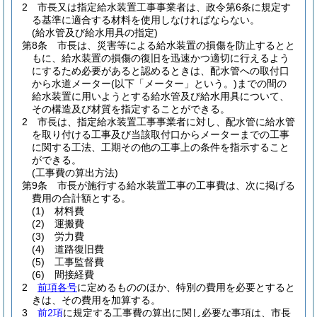
2
市長又は指定給水装置工事事業者は、政令第6条に規定す
る基準に適合する材料を使用しなければならない。
(給水管及び給水用具の指定)
第8条
市長は、災害等による給水装置の損傷を防止するとと
もに、給水装置の損傷の復旧を迅速かつ適切に行えるよう
にするため必要があると認めるときは、配水管への取付口
から水道メーター
(以下「メーター」という。)
までの間の
給水装置に用いようとする給水管及び給水用具について、
その構造及び材質を指定することができる。
2
市長は、指定給水装置工事事業者に対し、配水管に給水管
を取り付ける工事及び当該取付口からメーターまでの工事
に関する工法、工期その他の工事上の条件を指示すること
ができる。
(工事費の算出方法)
第9条
市長が施行する給水装置工事の工事費は、次に掲げる
費用の合計額とする。
(1)
材料費
(2)
運搬費
(3)
労力費
(4)
道路復旧費
(5)
工事監督費
(6)
間接経費
2
前項各号
に定めるもののほか、特別の費用を必要とすると
きは、その費用を加算する。
3
前2項
に規定する工事費の算出に関し必要な事項は、市長