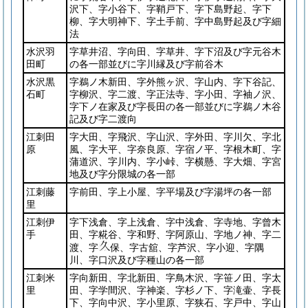
沢下、字小谷下、字鞘戸下、字下島野起、字下
柳、字大明神下、字土手前、字中島野起及び字細
法
水沢羽
字草井沼、字向田、字草井、字下沼及び字元谷木
田町
の各一部並びに字川縁及び字前谷木
水沢黒
字鵜ノ木新田、字外熊ヶ沢、字山内、字下谷記、
石町
字柳沢、字二渡、字正法寺、字小田、字袖ノ沢、
字下ノ在家及び字長田の各一部並びに字鵜ノ木谷
記及び字二渡向
江刺田
字大田、字飛沢、字山沢、字外田、字川欠、字北
原
風、字大平、字奈良原、字宿ノ平、字根木町、字
蒲道沢、字川内、字小峠、字横懸、字大畑、字宮
地及び字分限城の各一部
江刺藤
字前田、字上小屋、字平場及び字湯坪の各一部
里
江刺伊
字下浅倉、字上浅倉、字中浅倉、字寺地、字曾木
手
田、字糀谷、字和野、字阿原山、字地ノ神、字二
渡、字
保、字古舘、字芦沢、字小迎、字隅
川、字口沢及び字種山の各一部
江刺米
字向新田、字北新田、字鳥木沢、字笹ノ田、字太
里
田、字学間沢、字神楽、字杉ノ下、字滝壷、字長
下、字向中沢、字小里原、字狭石、字戸中、字山