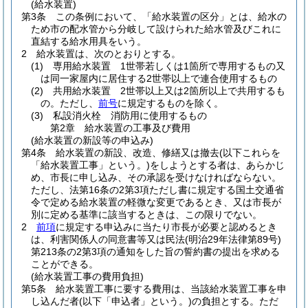
(給水装置)
第3条
この条例において、「給水装置の区分」とは、給水の
ため市の配水管から分岐して設けられた給水管及びこれに
直結する給水用具をいう。
2
給水装置は、次のとおりとする。
(1)
専用給水装置 1世帯若しくは1箇所で専用するもの又
は同一家屋内に居住する2世帯以上で連合使用するもの
(2)
共用給水装置 2世帯以上又は2箇所以上で共用するも
の。
ただし、
前号
に規定するものを除く。
(3)
私設消火栓 消防用に使用するもの
第2章
給水装置の工事及び費用
(給水装置の新設等の申込み)
第4条
給水装置の新設、改造、修繕又は撤去
(以下これらを
「給水装置工事」という。)
をしようとする者は、あらかじ
め、市長に申し込み、その承認を受けなければならない。
ただし、法第16条の2第3項ただし書に規定する国土交通省
令で定める給水装置の軽微な変更であるとき、又は市長が
別に定める基準に該当するときは、この限りでない。
2
前項
に規定する申込みに当たり市長が必要と認めるとき
は、利害関係人の同意書等又は民法
(明治29年法律第89号)
第213条の2第3項の通知をした旨の誓約書の提出を求める
ことができる。
(給水装置工事の費用負担)
第5条
給水装置工事に要する費用は、当該給水装置工事を申
し込んだ者
(以下「申込者」という。)
の負担とする。
ただ