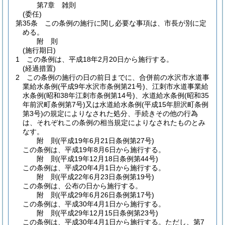
第7章
雑則
(委任)
第35条
この条例の施行に関し必要な事項は、市長が別に定
める。
附
則
(施行期日)
1
この条例は、平成18年2月20日から施行する。
(経過措置)
2
この条例の施行の日の前日までに、合併前の水沢市水道事
業給水条例
(平成9年水沢市条例第21号)
、江刺市水道事業給
水条例
(昭和38年江刺市条例第14号)
、水道給水条例
(昭和35
年前沢町条例第7号)
又は水道給水条例
(平成15年胆沢町条例
第3号)
の規定によりなされた処分、手続きその他の行為
は、それぞれこの条例の相当規定によりなされたものとみ
なす。
附
則
(平成19年6月21日
条例第27号)
この条例は、平成19年8月6日から施行する。
附
則
(平成19年12月18日
条例第44号)
この条例は、平成20年4月1日から施行する。
附
則
(平成22年6月23日
条例第19号)
この条例は、公布の日から施行する。
附
則
(平成29年6月26日
条例第17号)
この条例は、平成30年4月1日から施行する。
附
則
(平成29年12月15日
条例第23号)
この条例は、平成30年4月1日から施行する。
ただし、第7