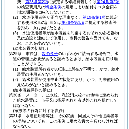
費、
第23条第2項
に規定する修繕費若しくは
第24条第2項
の検査費用又は
料金条例
の規定により納付すべき金額を
指定期限内に納入しないとき。
(2)
水道使用者等が正当な理由なく、
第19条第1項
に規定
する使用水量の計量又は
第26条第1項
に規定する検査等
を拒み、又は妨げたとき。
(3)
水道使用者等が給水装置を汚染するおそれのある器物
又は施設と連結して使用し、市長の警告を受けても、な
お、これを改めないとき。
(給水装置の切離し)
第29条
市長は、
次の各号
のいずれかに該当する場合で、水
道の管理上必要があると認めるときは、給水装置を切り離
すことができる。
(1)
給水装置所有者が90日以上所在が不明で、かつ、給水
装置の使用者がないとき。
(2)
給水装置が使用中止の状態にあり、かつ、将来使用の
見込みがないと認めるとき。
(給水装置操作の禁止)
第30条
メーター、止水栓、私設消火栓その他特に定められ
た給水装置は、市長又は指示された者以外これを操作して
はならない。
(家族等の行為に対する責任)
第31条
水道使用者等は、その家族、同居人その他従業者等
の行為についても、この条例に定める責めを負わなければ
ならない。