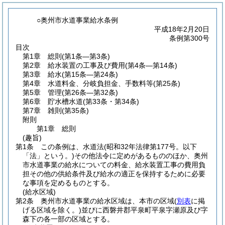
○奥州市水道事業給水条例
平成18年2月20日
条例第300号
目次
第1章
総則
(第1条―第3条)
第2章
給水装置の工事及び費用
(第4条―第14条)
第3章
給水
(第15条―第24条)
第4章
水道料金、分岐負担金、手数料等
(第25条)
第5章
管理
(第26条―第32条)
第6章
貯水槽水道
(第33条・第34条)
第7章
雑則
(第35条)
附則
第1章
総則
(趣旨)
第1条
この条例は、水道法
(昭和32年法律第177号。以下
「法」という。)
その他法令に定めがあるもののほか、奥州
市水道事業の給水についての料金、給水装置工事の費用負
担その他の供給条件及び給水の適正を保持するために必要
な事項を定めるものとする。
(給水区域)
第2条
奥州市水道事業の給水区域は、本市の区域
(
別表
に掲
げる区域を除く。)
並びに西磐井郡平泉町平泉字瀬原及び字
森下の各一部の区域とする。