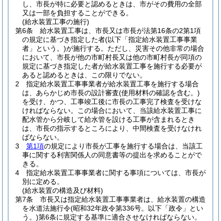
し、市長が特に必要と認めるときは、市がその費用の全部
又は一部を負担することができる。
(給水装置工事の施行)
第6条
給水装置工事は、市長又は市長が法第16条の2第1項
の規定に基づき指定した者
(以下「指定給水装置工事事業
者」という。)
が施行する。
ただし、災害その他非常の場合
において、市長が他の市町村長又は他の市町村長が同項の
規定に基づき指定した者が給水装置工事を施行する必要が
あると認めるときは、この限りでない。
2
指定給水装置工事事業者が給水装置工事を施行する場合
は、あらかじめ市長の設計審査
(使用材料の確認を含む。)
を受け、かつ、工事竣工後に市長の工事完了検査を受けな
ければならない。
この場合において、当該給水装置工事に
配水管から分岐して給水管を設ける工事が含まれるとき
は、市長の指示するところにより、中間検査を受けなけれ
ばならない。
3
第1項
の規定により市長が工事を施行する場合は、当該工
事に関する利害関係人の同意書等の提出を求めることがで
きる。
4
指定給水装置工事事業者に関する事項については、市長が
別に定める。
(給水装置の構造及び材料)
第7条
市長又は指定給水装置工事事業者は、給水装置の構造
を水道法施行令
(昭和32年政令第336号。以下「政令」とい
う。)
第6条に規定する基準に適合させなければならない。