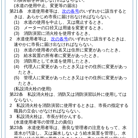
の損害額を弁償しなければならない。
(水道の使用中止、変更等の届出)
第21条
水道使用者等は、
次の各号
のいずれかに該当すると
きは、あらかじめ市長に届け出なければならない。
(1)
水道の使用を中止し、又は廃止するとき。
(2)
メーターの口径又は用途を変更するとき。
(3)
消防演習に消火栓を使用するとき。
2
水道使用者等は、
次の各号
のいずれかに該当するときは、
速やかに市長に届け出なければならない。
(1)
水道の使用者の氏名又は住所に変更があったとき。
(2)
給水装置の所有者に変更があったとき。
(3)
消防用として水道を使用したとき。
(4)
代理人に変更があったとき又はその住所に変更があっ
たとき。
(5)
管理人に変更があったとき又はその住所に変更があっ
たとき。
(私設消火栓の使用)
第22条
私設消火栓は、消防又は消防演習以外に使用しては
ならない。
2
私設消火栓を消防演習に使用するときは、市長の指定する
職員の立会いがなければならない。
3
私設消火栓は、市長が封かんする。
(水道使用者等の管理上の責任)
第23条
水道使用者等は、善良な管理者の注意をもって、水
道水が汚染し、又は漏水しないよう給水装置を管理し、水