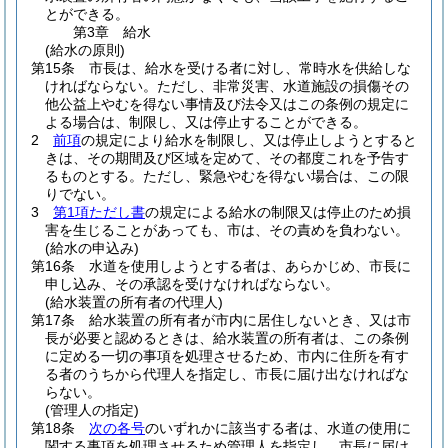
とができる。
第3章
給水
(給水の原則)
第15条
市長は、給水を受ける者に対し、常時水を供給しな
ければならない。
ただし、非常災害、水道施設の損傷その
他公益上やむを得ない事情及び法令又はこの条例の規定に
よる場合は、制限し、又は停止することができる。
2
前項
の規定により給水を制限し、又は停止しようとすると
きは、その期間及び区域を定めて、その都度これを予告す
るものとする。
ただし、緊急やむを得ない場合は、この限
りでない。
3
第1項ただし書
の規定による給水の制限又は停止のため損
害を生じることがあっても、市は、その責めを負わない。
(給水の申込み)
第16条
水道を使用しようとする者は、あらかじめ、市長に
申し込み、その承認を受けなければならない。
(給水装置の所有者の代理人)
第17条
給水装置の所有者が市内に居住しないとき、又は市
長が必要と認めるときは、給水装置の所有者は、この条例
に定める一切の事項を処理させるため、市内に住所を有す
る者のうちから代理人を指定し、市長に届け出なければな
らない。
(管理人の指定)
第18条
次の各号
のいずれかに該当する者は、水道の使用に
関する事項を処理させるため管理人を指定し、市長に届け