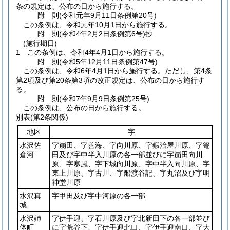
条の規定は、公布の日から施行する。
附
則
(令和元年9月11日
条例第20号)
この条例は、令和元年10月1日から施行する。
附
則
(令和4年2月2日
条例第6号)
抄
(施行期日)
1
この条例は、令和4年4月1日から施行する。
附
則
(令和5年12月11日
条例第47号)
この条例は、令和6年4月1日から施行する。
ただし、第4条
第2項及び第20条第3項の改正規定は、公布の日から施行す
る。
附
則
(令和7年9月9日
条例第25号)
この条例は、公布の日から施行する。
別表
(第2条関係)
地区
字
水沢佐
字崩田、字善海、字向川原、字鍜治屋川原、字篭
倉河
田及び字中半入川原の各一部並びに字崩田向川
原、字寒風、字下城向川原、字中半入向川原、字
東上川原、字古川、字船渡谷記、字丸沼及び字明
神堂川原
水沢真
字甲田及び字中河原の各一部
城
水沢姉
字伊手迎、字石川原及び字北新田下の各一部並び
体町
に字荒谷下、字伊手迎北口、字伊手迎南口、字大