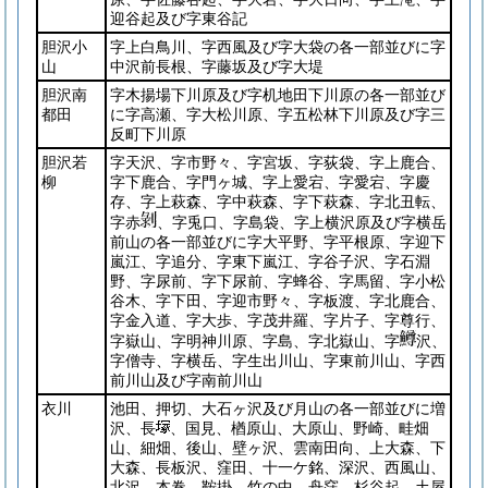
迎谷起及び字東谷記
胆沢小
字上白鳥川、字西風及び字大袋の各一部並びに字
山
中沢前長根、字藤坂及び字大堤
胆沢南
字木揚場下川原及び字机地田下川原の各一部並び
都田
に字高瀬、字大松川原、字五松林下川原及び字三
反町下川原
胆沢若
字天沢、字市野々、字宮坂、字荻袋、字上鹿合、
柳
字下鹿合、字門ヶ城、字上愛宕、字愛宕、字慶
存、字上萩森、字中萩森、字下萩森、字北丑転、
字赤
、字兎口、字島袋、字上横沢原及び字横岳
前山の各一部並びに字大平野、字平根原、字迎下
嵐江、字追分、字東下嵐江、字谷子沢、字石淵
野、字尿前、字下尿前、字蜂谷、字馬留、字小松
谷木、字下田、字迎市野々、字板渡、字北鹿合、
字金入道、字大歩、字茂井羅、字片子、字尊行、
字嶽山、字明神川原、字島、字北嶽山、字
沢、
字僧寺、字横岳、字生出川山、字東前川山、字西
前川山及び字南前川山
衣川
池田、押切、大石ヶ沢及び月山の各一部並びに増
沢、長
、国見、楢原山、大原山、野崎、畦畑
山、細畑、後山、壁ヶ沢、雲南田向、上大森、下
大森、長板沢、窪田、十一ケ銘、深沢、西風山、
北沢、本巻、鞍掛、竹の中、舟窪、杉谷起、土屋