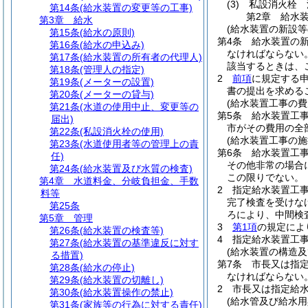
(3)
私設消火栓 
第14条
(給水装置の変更等の工事)
第2章
給水
第3章
給水
(給水装置の新設等
第15条
(給水の原則)
第4条
給水装置の
第16条
(給水の申込み)
なければならない
第17条
(給水装置の所有者の代理人)
該当するときは、
第18条
(管理人の指定)
2
前項
に規定する
第19条
(メーターの設置)
書の提出を求める
第20条
(メーターの貸与)
(給水装置工事の費
第21条
(水道の使用中止、変更等の
第5条
給水装置工
届出)
市がその費用の全
第22条
(私設消火栓の使用)
(給水装置工事の施
第23条
(水道使用者等の管理上の責
第6条
給水装置工事
任)
その他非常の場合
第24条
(給水装置及び水質の検査)
この限りでない。
第4章
水道料金、分岐負担金、手数
2
指定給水装置工
料等
完了検査を受けな
第25条
ろにより、中間検
第5章
管理
3
第1項
の規定によ
第26条
(給水装置の検査等)
4
指定給水装置工
第27条
(給水装置の基準違反に対す
(給水装置の構造及
る措置)
第7条
市長又は指
第28条
(給水の停止)
なければならない
第29条
(給水装置の切離し)
2
市長又は指定給
第30条
(給水装置操作の禁止)
(給水管及び給水用
第31条
(家族等の行為に対する責任)