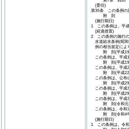
第7章
雑則
(委任)
第35条
この条例の
附
則
(施行期日)
1
この条例は、平成
(経過措置)
2
この条例の施行
水道給水条例
(昭
例の相当規定によ
附
則
(平成1
この条例は、平成1
附
則
(平成1
この条例は、平成2
附
則
(平成2
この条例は、公布
附
則
(平成2
この条例は、平成3
附
則
(平成2
この条例は、平成3
附
則
(令和元
この条例は、令和
附
則
(令和4
(施行期日)
1
この条例は、令和