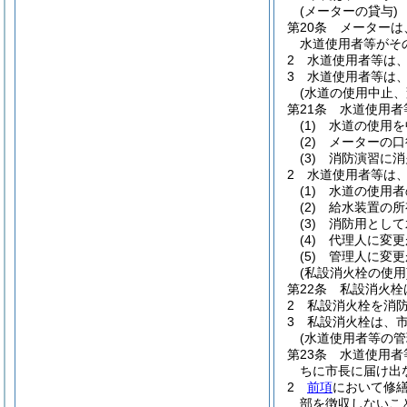
(メーターの貸与)
第20条
メーターは
水道使用者等がそ
2
水道使用者等は
3
水道使用者等は
(水道の使用中止、
第21条
水道使用者
(1)
水道の使用を
(2)
メーターの口
(3)
消防演習に消
2
水道使用者等は
(1)
水道の使用者
(2)
給水装置の所
(3)
消防用として
(4)
代理人に変更
(5)
管理人に変更
(私設消火栓の使用
第22条
私設消火栓
2
私設消火栓を消
3
私設消火栓は、
(水道使用者等の管
第23条
水道使用者
ちに市長に届け出
2
前項
において修
部を徴収しないこ