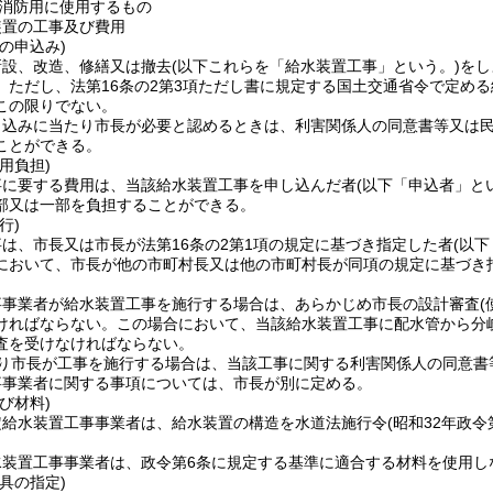
消防用に使用するもの
装置の工事及び費用
の申込み)
新設、改造、修繕又は撤去
(以下これらを「給水装置工事」という。)
をし
。
ただし、法第16条の2第3項ただし書に規定する国土交通省令で定め
この限りでない。
申込みに当たり市長が必要と認めるときは、利害関係人の同意書等又は
ことができる。
用負担)
事に要する費用は、当該給水装置工事を申し込んだ者
(以下「申込者」と
部又は一部を負担することができる。
行)
は、市長又は市長が法第16条の2第1項の規定に基づき指定した者
(以
において、市長が他の市町村長又は他の市町村長が同項の規定に基づき
事事業者が給水装置工事を施行する場合は、あらかじめ市長の設計審査
ければならない。
この場合において、当該給水装置工事に配水管から分
査を受けなければならない。
り市長が工事を施行する場合は、当該工事に関する利害関係人の同意書
事事業者に関する事項については、市長が別に定める。
び材料)
定給水装置工事事業者は、給水装置の構造を水道法施行令
(昭和32年政
。
水装置工事事業者は、政令第6条に規定する基準に適合する材料を使用し
具の指定)