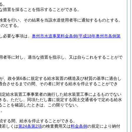
る。
な措置を採ることを指示することができる。
検査を行い、その結果を当該水道使用者等に通知するものとする。
ものとする。
し必要な事項は、
奥州市水道事業料金条例
(平成18年奥州市条例第
用者等に対し、適当な措置を指示し、又は自らこれをすることがで
が、政令第6条に規定する給水装置の構造及び材質の基準に適合し
適合させるまでの間、その者に対する給水を停止することができ
は指定給水装置工事事業者の施行した給水装置工事によるものでない
きる。
ただし、同項ただし書に規定する国土交通省令で定める給水
ることを確認したときは、この限りでない。
る。
続する間、給水を停止することができる。
費若しくは
第24条第2項
の検査費用又は
料金条例
の規定により納付