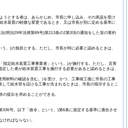
ようとする者は、あらかじめ、市長に申し込み、その承認を受け
る給水装置の軽微な変更であるとき、又は市長が別に定める基準に
民法
(明治29年法律第89号)
第213条の2第3項の通知をした旨の誓約
いう。)
の負担とする。
ただし、市長が特に必要と認めるときは、
下「指定給水装置工事事業者」という。)
が施行する。
ただし、災害
指定した者が給水装置工事を施行する必要があると認めるときは、
(使用材料の確認を含む。)
を受け、かつ、工事竣工後に市長の工事
岐して給水管を設ける工事が含まれるときは、市長の指示するとこ
等の提出を求めることができる。
令第336号。以下「政令」という。)
第6条に規定する基準に適合させ
なければならない。