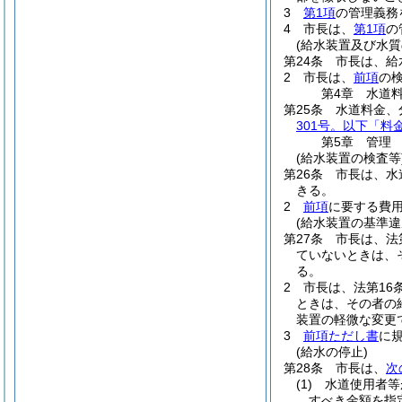
3
第1項
の管理義務
4
市長は、
第1項
の
(給水装置及び水質
第24条
市長は、給
2
市長は、
前項
の
第4章
水道
第25条
水道料金、
301号。以下「料
第5章
管理
(給水装置の検査等
第26条
市長は、水
きる。
2
前項
に要する費
(給水装置の基準違
第27条
市長は、法
ていないときは、
る。
2
市長は、法第16
ときは、その者の
装置の軽微な変更
3
前項ただし書
に
(給水の停止)
第28条
市長は、
次
(1)
水道使用者等
すべき金額を指