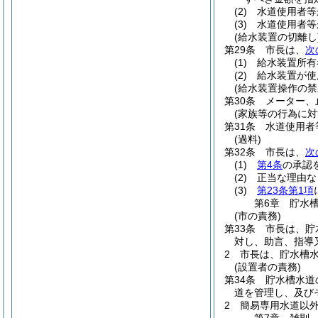
(2)
水道使用者等
(3)
水道使用者等
(給水装置の切離し
第29条
市長は、
次
(1)
給水装置所有
(2)
給水装置が使
(給水装置操作の禁
第30条
メーター、
(家族等の行為に対
第31条
水道使用者
(過料)
第32条
市長は、
次
(1)
第4条
の承認
(2)
正当な理由な
(3)
第23条第1項
第6章
貯水
(市の責務)
第33条
市長は、貯
対し、助言、指導
2
市長は、貯水槽
(設置者の責務)
第34条
貯水槽水道
道を管理し、及び
2
簡易専用水道以