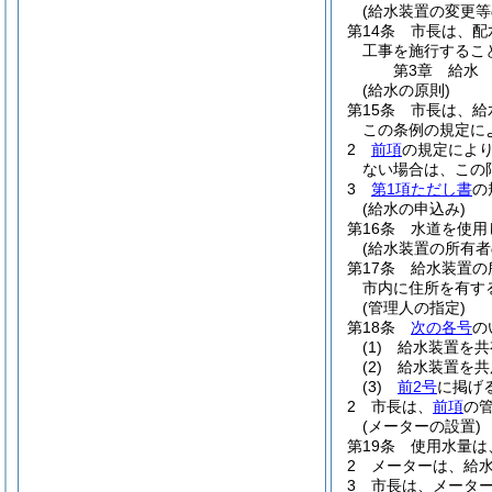
(給水装置の変更等
第14条
市長は、配
工事を施行するこ
第3章
給水
(給水の原則)
第15条
市長は、給
この条例の規定に
2
前項
の規定によ
ない場合は、この
3
第1項ただし書
の
(給水の申込み)
第16条
水道を使用
(給水装置の所有者
第17条
給水装置の
市内に住所を有す
(管理人の指定)
第18条
次の各号
の
(1)
給水装置を共
(2)
給水装置を共
(3)
前2号
に掲げ
2
市長は、
前項
の
(メーターの設置)
第19条
使用水量は
2
メーターは、給
3
市長は、メータ