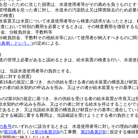
を怠ったために生じた損害は、水道使用者等がその責めを負うものとす
管理義務を怠った者に対し、水道水の汚染防止又は障害除去のため必要
の検査)
水装置又は水質について水道使用者等から検査の請求があったときは、
検査において特別の費用を必要とするときは、その検査費用を徴収する
料金、分岐負担金、手数料等
分岐負担金、手数料その他給水等において使用者が納入すべきものに関
金条例」という。)
の定めによる。
)
道の管理上必要があると認めるときは、給水装置の検査を行い、水道使
用は、当該水道使用者等の負担とする。
反に対する措置)
第16条の規定に基づき、水の供給を受ける者の給水装置の構造及び材質
その者の給水契約の申込みを拒み、又はその者が給水装置をその基準に
条の2第3項の規定に基づき、水の供給を受ける者の給水装置が市長又
給水契約の申込みを拒み、又はその者に対する給水を停止することがで
であるとき、又は当該給水装置の構造及び材質がその基準に適合してい
規定する確認に要する費用は、当該確認を受けようとする者の負担とす
の各号
のいずれかに該当するときは、水道使用者等に対しその理由の継
が
第10条
若しくは
第19条第3項
の工事費、
第23条第2項
に規定する修繕
定期限内に納入しないとき。