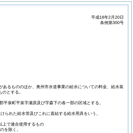
平成18年2月20日
条例第300号
があるもののほか、奥州市水道事業の給水についての料金、給水装
ものとする。
郡平泉町平泉字瀬原及び字森下の各一部の区域とする。
設けられた給水管及びこれに直結する給水用具をいう。
以上で連合使用するもの
のを除く。