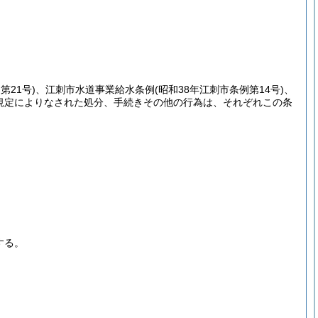
第21号)
、江刺市水道事業給水条例
(昭和38年江刺市条例第14号)
、
規定によりなされた処分、手続きその他の行為は、それぞれこの条
する。