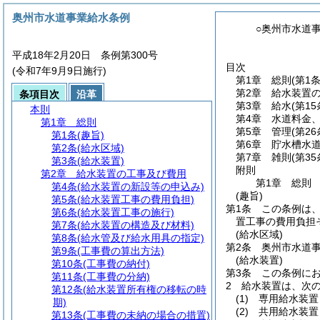
奥州市水道事業給水条例
○奥州市水道
平成18年2月20日 条例第300号
目次
(令和7年9月9日施行)
第1章
総則
(第1
第2章
給水装置
条項目次
沿革
第3章
給水
(第1
本則
第4章
水道料金
第1章
総則
第5章
管理
(第2
第1条
(趣旨)
第6章
貯水槽水
第2条
(給水区域)
第7章
雑則
(第35
第3条
(給水装置)
附則
第2章
給水装置の工事及び費用
第1章
総則
第4条
(給水装置の新設等の申込み)
(趣旨)
第5条
(給水装置工事の費用負担)
第1条
この条例は
第6条
(給水装置工事の施行)
置工事の費用負担
第7条
(給水装置の構造及び材料)
(給水区域)
第8条
(給水管及び給水用具の指定)
第2条
奥州市水道
第9条
(工事費の算出方法)
(給水装置)
第10条
(工事費の納付)
第3条
この条例に
第11条
(工事費の分納)
2
給水装置は、次
第12条
(給水装置所有権の移転の時
(1)
専用給水装置
期)
(2)
共用給水装置
第13条
(工事費の未納の場合の措置)