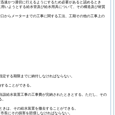
を迅速かつ適切に行えるようにするため必要があると認めるとき
に用いようとする給水管及び給水用具について、その構造及び材質
付口からメーターまでの工事に関する工法、工期その他の工事上の
指定する期限までに納付しなければならない。
納することができる。
当該給水装置工事の工事費が完納されたときとする。
ただし、その
る。
ときは、その給水装置を撤去することができる。
、市長にその損害を賠償しなければならない。