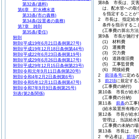
第8条
市長は、災
第32条
(過料)
は、配水管への取
第6章
貯水槽水道
を指定することが
第33条
(市の責務)
2
市長は、指定給
第34条
(設置者の責務)
条件を指示するこ
第7章
雑則
(工事費の算出方法
第35条
(委任)
第9条
市長が施行
附則
(1)
材料費
附則
(平成19年6月21日条例第27号)
(2)
運搬費
附則
(平成19年12月18日条例第44号)
(3)
労力費
附則
(平成22年6月23日条例第19号)
(4)
道路復旧費
附則
(平成29年6月26日条例第17号)
(5)
工事監督費
附則
(平成29年12月15日条例第23号)
(6)
間接経費
附則
(令和元年9月11日条例第20号)
2
前項各号
に定め
附則
(令和4年2月2日条例第6号)
3
前2項
に規定する
附則
(令和5年12月11日条例第47号)
(工事費の納付)
附則
(令和7年9月9日条例第25号)
第10条
市長が給水
別表
(第2条関係)
(工事費の分納)
第11条
前条
の工事
(給水装置所有権の
第12条
市長が給水
管理は、当該給水
(工事費の未納の場
第13条
市長は、市
2
申込者は、
前項