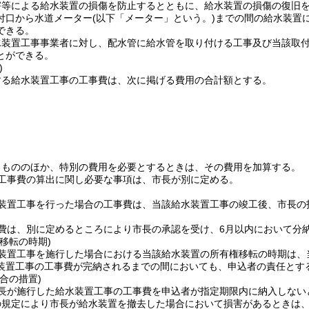
害等による給水装置の損傷を防止するとともに、給水装置の損傷の復旧
付口から水道メーター
(以下「メーター」という。)
までの間の給水装置
できる。
水装置工事事業者に対し、配水管に給水管を取り付ける工事及び当該取
とができる。
)
する給水装置工事の工事費は、次に掲げる費用の合計額とする。
るもののほか、特別の費用を必要とするときは、その費用を加算する。
工事費の算出に関し必要な事項は、市長が別に定める。
装置工事を行った場合の工事費は、当該給水装置工事の竣工後、市長の
費は、別に定めるところにより市長の承認を受け、6月以内において分
移転の時期)
装置工事を施行した場合における当該給水装置の所有権移転の時期は、
装置工事の工事費が完納されるまでの間においても、申込者の責任とす
合の措置)
長が施行した給水装置工事の工事費を申込者が指定期限内に納入しない
の規定により市長が給水装置を撤去した場合において損害があるときは