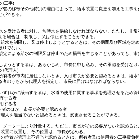
の工事)
水管の移転その他特別の理由によって、給水装置に変更を加える工事を
とができる。
水を受ける者に対し、常時水を供給しなければならない。
ただし、非常
よる場合は、制限し、又は停止することができる。
り給水を制限し、又は停止しようとするときは、その期間及び区域を定
限りでない。
規定による給水の制限又は停止のため損害を生じることがあっても、市
しようとする者は、あらかじめ、市長に申し込み、その承認を受けなけ
の代理人)
所有者が市内に居住しないとき、又は市長が必要と認めるときは、給水
る者のうちから代理人を指定し、市長に届け出なければならない。
いずれかに該当する者は、水道の使用に関する事項を処理させるため管
有する者
用する者
る者のほか、市長が必要と認める者
管理人を適当でないと認めるときは、変更させることができる。
、メーターにより計量する。
ただし、市長がその必要がないと認めると
水装置に設置し、その位置は、市長が定める。
ーの位置が管理上不適当と認めるときは、所有者又は使用者の工事費負