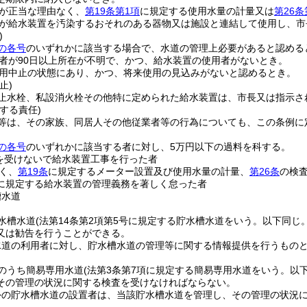
が正当な理由なく、
第19条第1項
に規定する使用水量の計量又は
第26条
が給水装置を汚染するおそれのある器物又は施設と連結して使用し、市
)
の各号
のいずれかに該当する場合で、水道の管理上必要があると認める
者が90日以上所在が不明で、かつ、給水装置の使用者がないとき。
用中止の状態にあり、かつ、将来使用の見込みがないと認めるとき。
止)
止水栓、私設消火栓その他特に定められた給水装置は、市長又は指示さ
する責任)
等は、その家族、同居人その他従業者等の行為についても、この条例に
の各号
のいずれかに該当する者に対し、5万円以下の過料を科する。
を受けないで給水装置工事を行った者
く、
第19条
に規定するメーター設置及び使用水量の計量、
第26条
の検
に規定する給水装置の管理義務を著しく怠った者
槽水道
水槽水道
(法第14条第2項第5号に規定する貯水槽水道をいう。以下同じ。
又は勧告を行うことができる。
水道の利用者に対し、貯水槽水道の管理等に関する情報提供を行うもの
のうち簡易専用水道
(法第3条第7項に規定する簡易専用水道をいう。以下
その管理の状況に関する検査を受けなければならない。
外の貯水槽水道の設置者は、当該貯水槽水道を管理し、その管理の状況