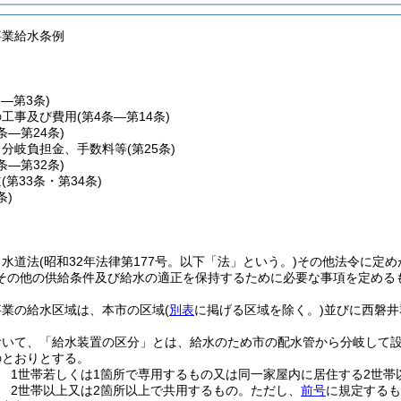
事業給水条例
条―第3条)
の工事及び費用
(第4条―第14条)
5条―第24条)
、分岐負担金、手数料等
(第25条)
6条―第32条)
道
(第33条・第34条)
条)
、水道法
(昭和32年法律第177号。以下「法」という。)
その他法令に定め
その他の供給条件及び給水の適正を保持するために必要な事項を定める
事業の給水区域は、本市の区域
(
別表
に掲げる区域を除く。)
並びに西磐井
おいて、「給水装置の区分」とは、給水のため市の配水管から分岐して
のとおりとする。
 1世帯若しくは1箇所で専用するもの又は同一家屋内に居住する2世帯
 2世帯以上又は2箇所以上で共用するもの。
ただし、
前号
に規定するも