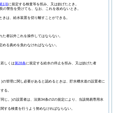
第1項
に規定する検査等を拒み、又は妨げたとき。
長の警告を受けても、なお、これを改めないとき。
ときは、給水装置を切り離すことができる。
れた者以外これを操作してはならない。
定める責めを負わなければならない。
査若しくは
第28条
に規定する給水の停止を拒み、又は妨げた者
)
の管理に関し必要があると認めるときは、貯水槽水道の設置者に
とする。
同じ。)
の設置者は、法第34条の2の規定により、当該簡易専用水
に関する検査を行うよう努めなければならない。