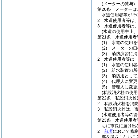
(メーターの貸与)
第20条
メーターは
水道使用者等がそ
2
水道使用者等は
3
水道使用者等は
(水道の使用中止、
第21条
水道使用者
(1)
水道の使用を
(2)
メーターの口
(3)
消防演習に消
2
水道使用者等は
(1)
水道の使用者
(2)
給水装置の所
(3)
消防用として
(4)
代理人に変更
(5)
管理人に変更
(私設消火栓の使用
第22条
私設消火栓
2
私設消火栓を消
3
私設消火栓は、
(水道使用者等の管
第23条
水道使用者
ちに市長に届け出
2
前項
において修
部を徴収しないこ