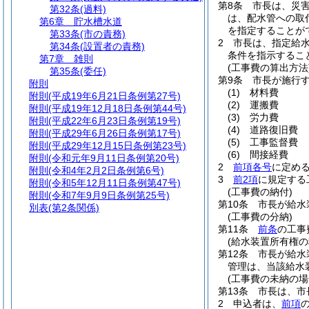
第8条
市長は、災
第32条
(過料)
は、配水管への取
第6章
貯水槽水道
を指定することが
第33条
(市の責務)
2
市長は、指定給
第34条
(設置者の責務)
条件を指示するこ
第7章
雑則
(工事費の算出方法
第35条
(委任)
第9条
市長が施行
附則
(1)
材料費
附則
(平成19年6月21日条例第27号)
(2)
運搬費
附則
(平成19年12月18日条例第44号)
(3)
労力費
附則
(平成22年6月23日条例第19号)
(4)
道路復旧費
附則
(平成29年6月26日条例第17号)
(5)
工事監督費
附則
(平成29年12月15日条例第23号)
(6)
間接経費
附則
(令和元年9月11日条例第20号)
2
前項各号
に定め
附則
(令和4年2月2日条例第6号)
3
前2項
に規定する
附則
(令和5年12月11日条例第47号)
(工事費の納付)
附則
(令和7年9月9日条例第25号)
第10条
市長が給水
別表
(第2条関係)
(工事費の分納)
第11条
前条
の工事
(給水装置所有権の
第12条
市長が給水
管理は、当該給水
(工事費の未納の場
第13条
市長は、市
2
申込者は、
前項