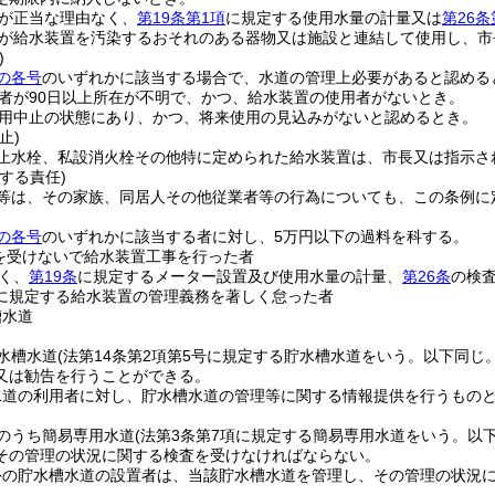
が正当な理由なく、
第19条第1項
に規定する使用水量の計量又は
第26条
が給水装置を汚染するおそれのある器物又は施設と連結して使用し、市
)
の各号
のいずれかに該当する場合で、水道の管理上必要があると認める
者が90日以上所在が不明で、かつ、給水装置の使用者がないとき。
用中止の状態にあり、かつ、将来使用の見込みがないと認めるとき。
止)
止水栓、私設消火栓その他特に定められた給水装置は、市長又は指示さ
する責任)
等は、その家族、同居人その他従業者等の行為についても、この条例に
の各号
のいずれかに該当する者に対し、5万円以下の過料を科する。
を受けないで給水装置工事を行った者
く、
第19条
に規定するメーター設置及び使用水量の計量、
第26条
の検
に規定する給水装置の管理義務を著しく怠った者
槽水道
水槽水道
(法第14条第2項第5号に規定する貯水槽水道をいう。以下同じ。
又は勧告を行うことができる。
水道の利用者に対し、貯水槽水道の管理等に関する情報提供を行うもの
のうち簡易専用水道
(法第3条第7項に規定する簡易専用水道をいう。以下
その管理の状況に関する検査を受けなければならない。
外の貯水槽水道の設置者は、当該貯水槽水道を管理し、その管理の状況