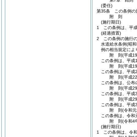
第7章
雑則
(委任)
第35条
この条例の
附
則
(施行期日)
1
この条例は、平成
(経過措置)
2
この条例の施行
水道給水条例
(昭
例の相当規定によ
附
則
(平成1
この条例は、平成1
附
則
(平成1
この条例は、平成2
附
則
(平成2
この条例は、公布
附
則
(平成2
この条例は、平成3
附
則
(平成2
この条例は、平成3
附
則
(令和元
この条例は、令和
附
則
(令和4
(施行期日)
1
この条例は、令和