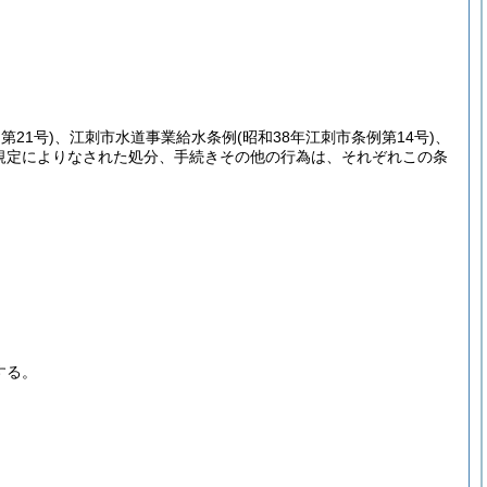
第21号)
、江刺市水道事業給水条例
(昭和38年江刺市条例第14号)
、
規定によりなされた処分、手続きその他の行為は、それぞれこの条
する。