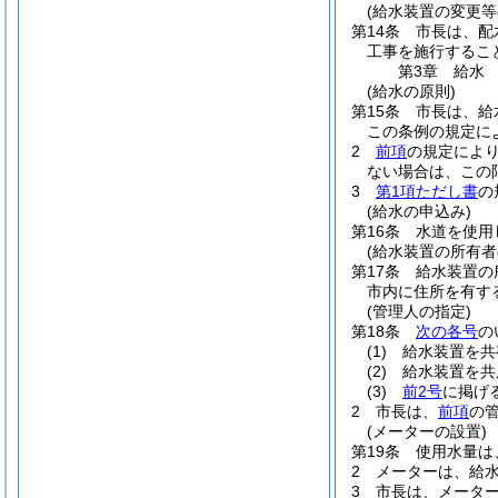
(給水装置の変更等
第14条
市長は、配
工事を施行するこ
第3章
給水
(給水の原則)
第15条
市長は、給
この条例の規定に
2
前項
の規定によ
ない場合は、この
3
第1項ただし書
の
(給水の申込み)
第16条
水道を使用
(給水装置の所有者
第17条
給水装置の
市内に住所を有す
(管理人の指定)
第18条
次の各号
の
(1)
給水装置を共
(2)
給水装置を共
(3)
前2号
に掲げ
2
市長は、
前項
の
(メーターの設置)
第19条
使用水量は
2
メーターは、給
3
市長は、メータ