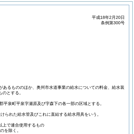
平成18年2月20日
条例第300号
があるもののほか、奥州市水道事業の給水についての料金、給水装
ものとする。
郡平泉町平泉字瀬原及び字森下の各一部の区域とする。
設けられた給水管及びこれに直結する給水用具をいう。
以上で連合使用するもの
のを除く。