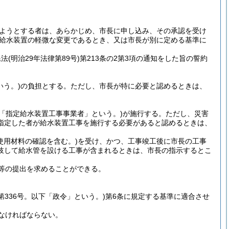
ようとする者は、あらかじめ、市長に申し込み、その承認を受け
る給水装置の軽微な変更であるとき、又は市長が別に定める基準に
民法
(明治29年法律第89号)
第213条の2第3項の通知をした旨の誓約
いう。)
の負担とする。
ただし、市長が特に必要と認めるときは、
下「指定給水装置工事事業者」という。)
が施行する。
ただし、災害
指定した者が給水装置工事を施行する必要があると認めるときは、
(使用材料の確認を含む。)
を受け、かつ、工事竣工後に市長の工事
岐して給水管を設ける工事が含まれるときは、市長の指示するとこ
等の提出を求めることができる。
令第336号。以下「政令」という。)
第6条に規定する基準に適合させ
なければならない。