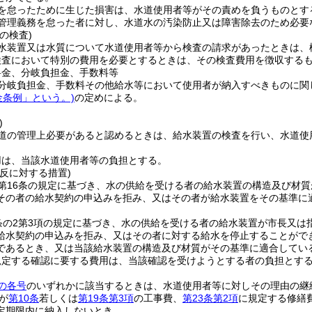
を怠ったために生じた損害は、水道使用者等がその責めを負うものとす
管理義務を怠った者に対し、水道水の汚染防止又は障害除去のため必要
の検査)
水装置又は水質について水道使用者等から検査の請求があったときは、
検査において特別の費用を必要とするときは、その検査費用を徴収する
料金、分岐負担金、手数料等
分岐負担金、手数料その他給水等において使用者が納入すべきものに関
金条例」という。)
の定めによる。
)
道の管理上必要があると認めるときは、給水装置の検査を行い、水道使
用は、当該水道使用者等の負担とする。
反に対する措置)
第16条の規定に基づき、水の供給を受ける者の給水装置の構造及び材質
その者の給水契約の申込みを拒み、又はその者が給水装置をその基準に
条の2第3項の規定に基づき、水の供給を受ける者の給水装置が市長又
給水契約の申込みを拒み、又はその者に対する給水を停止することがで
であるとき、又は当該給水装置の構造及び材質がその基準に適合してい
規定する確認に要する費用は、当該確認を受けようとする者の負担とす
の各号
のいずれかに該当するときは、水道使用者等に対しその理由の継
が
第10条
若しくは
第19条第3項
の工事費、
第23条第2項
に規定する修繕
定期限内に納入しないとき。