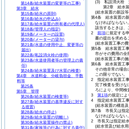
(3)
私設消火栓 
第14条
(給水装置の変更等の工事)
第2章
給水
第3章
給水
(給水装置の新設等
第15条
(給水の原則)
第4条
給水装置の
第16条
(給水の申込み)
なければならない
第17条
(給水装置の所有者の代理人)
該当するときは、
第18条
(管理人の指定)
2
前項
に規定する
第19条
(メーターの設置)
書の提出を求める
第20条
(メーターの貸与)
(給水装置工事の費
第21条
(水道の使用中止、変更等の
第5条
給水装置工
届出)
市がその費用の全
第22条
(私設消火栓の使用)
(給水装置工事の施
第23条
(水道使用者等の管理上の責
第6条
給水装置工事
任)
その他非常の場合
第24条
(給水装置及び水質の検査)
この限りでない。
第4章
水道料金、分岐負担金、手数
2
指定給水装置工
料等
完了検査を受けな
第25条
ろにより、中間検
第5章
管理
3
第1項
の規定によ
第26条
(給水装置の検査等)
4
指定給水装置工
第27条
(給水装置の基準違反に対す
(給水装置の構造及
る措置)
第7条
市長又は指
第28条
(給水の停止)
なければならない
第29条
(給水装置の切離し)
2
市長又は指定給
第30条
(給水装置操作の禁止)
(給水管及び給水用
第31条
(家族等の行為に対する責任)