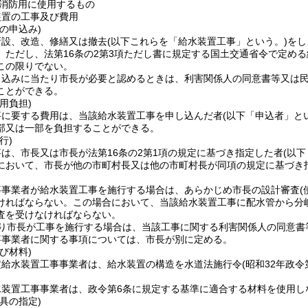
消防用に使用するもの
装置の工事及び費用
の申込み)
新設、改造、修繕又は撤去
(以下これらを「給水装置工事」という。)
をし
。
ただし、法第16条の2第3項ただし書に規定する国土交通省令で定め
この限りでない。
申込みに当たり市長が必要と認めるときは、利害関係人の同意書等又は
ことができる。
用負担)
事に要する費用は、当該給水装置工事を申し込んだ者
(以下「申込者」と
部又は一部を負担することができる。
行)
は、市長又は市長が法第16条の2第1項の規定に基づき指定した者
(以
において、市長が他の市町村長又は他の市町村長が同項の規定に基づき
事事業者が給水装置工事を施行する場合は、あらかじめ市長の設計審査
ければならない。
この場合において、当該給水装置工事に配水管から分
査を受けなければならない。
り市長が工事を施行する場合は、当該工事に関する利害関係人の同意書
事事業者に関する事項については、市長が別に定める。
び材料)
定給水装置工事事業者は、給水装置の構造を水道法施行令
(昭和32年政
。
水装置工事事業者は、政令第6条に規定する基準に適合する材料を使用し
具の指定)