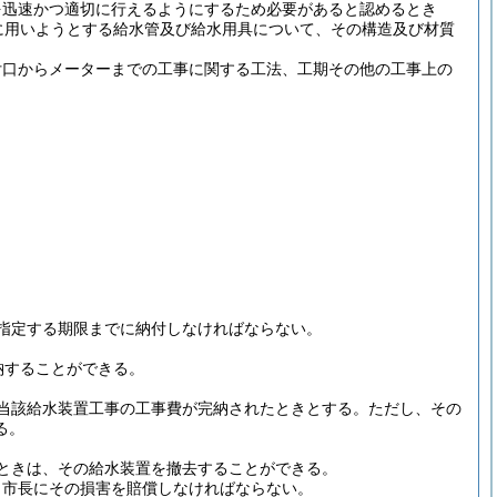
を迅速かつ適切に行えるようにするため必要があると認めるとき
に用いようとする給水管及び給水用具について、その構造及び材質
付口からメーターまでの工事に関する工法、工期その他の工事上の
指定する期限までに納付しなければならない。
納することができる。
当該給水装置工事の工事費が完納されたときとする。
ただし、その
る。
ときは、その給水装置を撤去することができる。
、市長にその損害を賠償しなければならない。