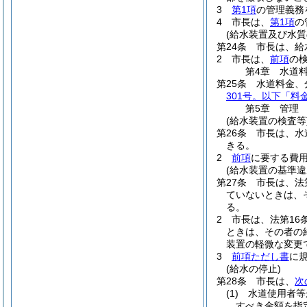
3
第1項
の管理義務
4
市長は、
第1項
の
(給水装置及び水質
第24条
市長は、給
2
市長は、
前項
の
第4章
水道
第25条
水道料金、
301号。以下「料
第5章
管理
(給水装置の検査等
第26条
市長は、水
きる。
2
前項
に要する費
(給水装置の基準違
第27条
市長は、法
ていないときは、
る。
2
市長は、法第16
ときは、その者の
装置の軽微な変更
3
前項ただし書
に
(給水の停止)
第28条
市長は、
次
(1)
水道使用者等
すべき金額を指