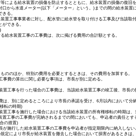
害等による給水装置の損傷を防止するとともに、給水装置の損傷の復旧
付口から水道メーター
(以下「メーター」という。)
までの間の給水装置
できる。
水装置工事事業者に対し、配水管に給水管を取り付ける工事及び当該取
とができる。
)
する給水装置工事の工事費は、次に掲げる費用の合計額とする。
るもののほか、特別の費用を必要とするときは、その費用を加算する。
工事費の算出に関し必要な事項は、市長が別に定める。
装置工事を行った場合の工事費は、当該給水装置工事の竣工後、市長の
費は、別に定めるところにより市長の承認を受け、6月以内において分
移転の時期)
装置工事を施行した場合における当該給水装置の所有権移転の時期は、
装置工事の工事費が完納されるまでの間においても、申込者の責任とす
合の措置)
長が施行した給水装置工事の工事費を申込者が指定期限内に納入しない
の規定により市長が給水装置を撤去した場合において損害があるときは