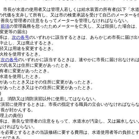
、市長が水道の使用者又は管理人若しくは給水装置の所有者
(以下「水
の代価を支弁して所有し、又は市の検査承認を受けて自己のメーターを
、善良な管理者の注意をもってメーターを管理しなければならない。
、
前項
の管理義務を怠ったためメーターを亡失し、又は毀損した場合は
変更等の届出)
等は、
次の各号
のいずれかに該当するときは、あらかじめ市長に届け出
中止し、又は廃止するとき。
径又は用途を変更するとき。
火栓を使用するとき。
、
次の各号
のいずれかに該当するときは、速やかに市長に届け出なけれ
の氏名又は住所に変更があったとき。
有者に変更があったとき。
水道を使用したとき。
があったとき又はその住所に変更があったとき。
があったとき又はその住所に変更があったとき。
)
は、消防又は消防演習以外に使用してはならない。
防演習に使用するときは、市長の指定する職員の立会いがなければなら
市長が封かんする。
理上の責任)
等は、善良な管理者の注意をもって、水道水が汚染し、又は漏水しない
なければならない。
繕を必要とするときの当該修繕に要する費用は、水道使用者等の負担と
とができる。