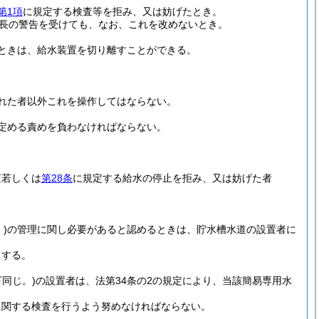
第1項
に規定する検査等を拒み、又は妨げたとき。
長の警告を受けても、なお、これを改めないとき。
ときは、給水装置を切り離すことができる。
れた者以外これを操作してはならない。
定める責めを負わなければならない。
査若しくは
第28条
に規定する給水の停止を拒み、又は妨げた者
)
の管理に関し必要があると認めるときは、貯水槽水道の設置者に
とする。
同じ。)
の設置者は、法第34条の2の規定により、当該簡易専用水
に関する検査を行うよう努めなければならない。