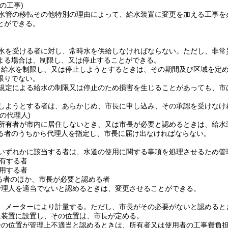
の工事)
水管の移転その他特別の理由によって、給水装置に変更を加える工事を
とができる。
水を受ける者に対し、常時水を供給しなければならない。
ただし、非常
よる場合は、制限し、又は停止することができる。
り給水を制限し、又は停止しようとするときは、その期間及び区域を定
限りでない。
規定による給水の制限又は停止のため損害を生じることがあっても、市
しようとする者は、あらかじめ、市長に申し込み、その承認を受けなけ
の代理人)
所有者が市内に居住しないとき、又は市長が必要と認めるときは、給水
る者のうちから代理人を指定し、市長に届け出なければならない。
いずれかに該当する者は、水道の使用に関する事項を処理させるため管
有する者
用する者
る者のほか、市長が必要と認める者
管理人を適当でないと認めるときは、変更させることができる。
、メーターにより計量する。
ただし、市長がその必要がないと認めると
水装置に設置し、その位置は、市長が定める。
ーの位置が管理上不適当と認めるときは、所有者又は使用者の工事費負