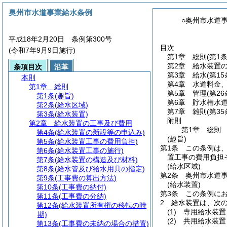
奥州市水道事業給水条例
○奥州市水道
平成18年2月20日 条例第300号
目次
(令和7年9月9日施行)
第1章
総則
(第1
第2章
給水装置
条項目次
沿革
第3章
給水
(第1
本則
第4章
水道料金
第1章
総則
第5章
管理
(第2
第1条
(趣旨)
第6章
貯水槽水
第2条
(給水区域)
第7章
雑則
(第35
第3条
(給水装置)
附則
第2章
給水装置の工事及び費用
第1章
総則
第4条
(給水装置の新設等の申込み)
(趣旨)
第5条
(給水装置工事の費用負担)
第1条
この条例は
第6条
(給水装置工事の施行)
置工事の費用負担
第7条
(給水装置の構造及び材料)
(給水区域)
第8条
(給水管及び給水用具の指定)
第2条
奥州市水道
第9条
(工事費の算出方法)
(給水装置)
第10条
(工事費の納付)
第3条
この条例に
第11条
(工事費の分納)
2
給水装置は、次
第12条
(給水装置所有権の移転の時
(1)
専用給水装置
期)
(2)
共用給水装置
第13条
(工事費の未納の場合の措置)