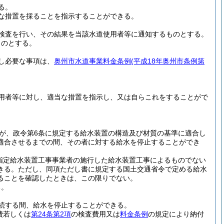
る。
な措置を採ることを指示することができる。
検査を行い、その結果を当該水道使用者等に通知するものとする。
ものとする。
し必要な事項は、
奥州市水道事業料金条例
(平成18年奥州市条例第
用者等に対し、適当な措置を指示し、又は自らこれをすることがで
が、政令第6条に規定する給水装置の構造及び材質の基準に適合し
適合させるまでの間、その者に対する給水を停止することができ
は指定給水装置工事事業者の施行した給水装置工事によるものでない
きる。
ただし、同項ただし書に規定する国土交通省令で定める給水
ることを確認したときは、この限りでない。
る。
続する間、給水を停止することができる。
費若しくは
第24条第2項
の検査費用又は
料金条例
の規定により納付