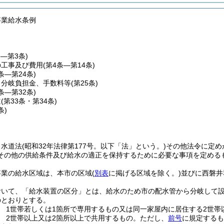
事業給水条例
条―第3条)
の工事及び費用
(第4条―第14条)
5条―第24条)
、分岐負担金、手数料等
(第25条)
6条―第32条)
道
(第33条・第34条)
条)
、水道法
(昭和32年法律第177号。以下「法」という。)
その他法令に定め
その他の供給条件及び給水の適正を保持するために必要な事項を定める
事業の給水区域は、本市の区域
(
別表
に掲げる区域を除く。)
並びに西磐井
おいて、「給水装置の区分」とは、給水のため市の配水管から分岐して
のとおりとする。
 1世帯若しくは1箇所で専用するもの又は同一家屋内に居住する2世帯
 2世帯以上又は2箇所以上で共用するもの。
ただし、
前号
に規定するも