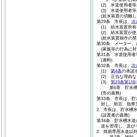
(2)
水道使用者等
(3)
水道使用者等
(給水装置の切離し
第29条
市長は、
次
(1)
給水装置所有
(2)
給水装置が使
(給水装置操作の禁
第30条
メーター、
(家族等の行為に対
第31条
水道使用者
(過料)
第32条
市長は、
次
(1)
第4条
の承認
(2)
正当な理由な
(3)
第23条第1項
第6章
貯水
(市の責務)
第33条
市長は、貯
対し、助言、指導
2
市長は、貯水槽
(設置者の責務)
第34条
貯水槽水道
道を管理し、及び
2
簡易専用水道以