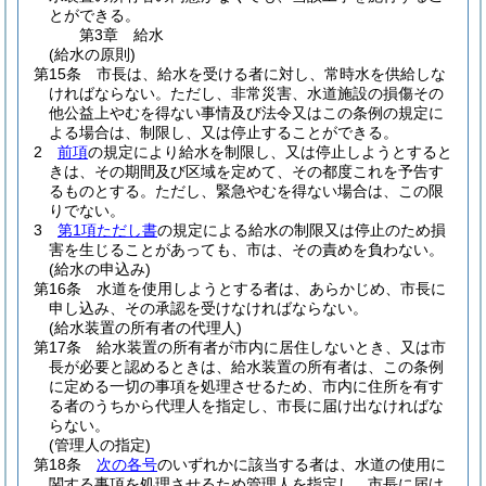
とができる。
第3章
給水
(給水の原則)
第15条
市長は、給水を受ける者に対し、常時水を供給しな
ければならない。
ただし、非常災害、水道施設の損傷その
他公益上やむを得ない事情及び法令又はこの条例の規定に
よる場合は、制限し、又は停止することができる。
2
前項
の規定により給水を制限し、又は停止しようとすると
きは、その期間及び区域を定めて、その都度これを予告す
るものとする。
ただし、緊急やむを得ない場合は、この限
りでない。
3
第1項ただし書
の規定による給水の制限又は停止のため損
害を生じることがあっても、市は、その責めを負わない。
(給水の申込み)
第16条
水道を使用しようとする者は、あらかじめ、市長に
申し込み、その承認を受けなければならない。
(給水装置の所有者の代理人)
第17条
給水装置の所有者が市内に居住しないとき、又は市
長が必要と認めるときは、給水装置の所有者は、この条例
に定める一切の事項を処理させるため、市内に住所を有す
る者のうちから代理人を指定し、市長に届け出なければな
らない。
(管理人の指定)
第18条
次の各号
のいずれかに該当する者は、水道の使用に
関する事項を処理させるため管理人を指定し、市長に届け