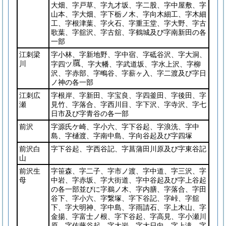
大畑、字戸草、字九才坂、字二股、字中屋敷、字
山本、字大畑、字下栃ノ木、字向木細工、字木細
工、字根津葉、字火石、字重王堂、字大野、字古
歌葉、字舘沢、字古舘、字鶴城及び字南新田の各
一部
江刺梁
字小林、字新地野、字中宿、字砥谷沢、字大洞、
川
字四ツ
、字大幡、字武道坂、字水上沢、字柳
沢、字赤部、字鴫谷、字薪ヶ入、字二渡及び字日
ノ神の各一部
江刺広
字根岸、字新田、字宝良、字四釜田、字後田、字
瀬
見竹、字落合、字西川目、字下沢、字寺沢、字七
日市及び字青谷の各一部
前沢
字源氏ケ崎、字小六、字下谷起、字浪洗、字中
島、字樋渡、字南中島、字向谷起及び字四塚
前沢白
字下谷起、字西谷記、字菖蒲田川原及び字東谷記
山
前沢生
字笹森、字二子、字市ノ渡、字中道、字三沢、字
母
中岩、字赤坂、字大街道、字中谷起及び字上谷起
の各一部並びに字鵜ノ木、字内膳、字落合、字田
谷下、字小六、字繋塚、字下谷記、字峠、字舘
下、字大明神、字中島、字雨請石、字上木山、字
金揚、字富士ノ根、字下谷起、字高見、字小瀬川
原、字佐藤谷起、字大岩、字大日向、字上滝、字