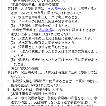
の損害額を弁償しなければならない。
(水道の使用中止、変更等の届出)
第21条
水道使用者等は、
次の各号
のいずれかに該当すると
きは、あらかじめ市長に届け出なければならない。
(1)
水道の使用を中止し、又は廃止するとき。
(2)
メーターの口径又は用途を変更するとき。
(3)
消防演習に消火栓を使用するとき。
2
水道使用者等は、
次の各号
のいずれかに該当するときは、
速やかに市長に届け出なければならない。
(1)
水道の使用者の氏名又は住所に変更があったとき。
(2)
給水装置の所有者に変更があったとき。
(3)
消防用として水道を使用したとき。
(4)
代理人に変更があったとき又はその住所に変更があっ
たとき。
(5)
管理人に変更があったとき又はその住所に変更があっ
たとき。
(私設消火栓の使用)
第22条
私設消火栓は、消防又は消防演習以外に使用しては
ならない。
2
私設消火栓を消防演習に使用するときは、市長の指定する
職員の立会いがなければならない。
3
私設消火栓は、市長が封かんする。
(水道使用者等の管理上の責任)
第23条
水道使用者等は、善良な管理者の注意をもって、水
道水が汚染し、又は漏水しないよう給水装置を管理し、水