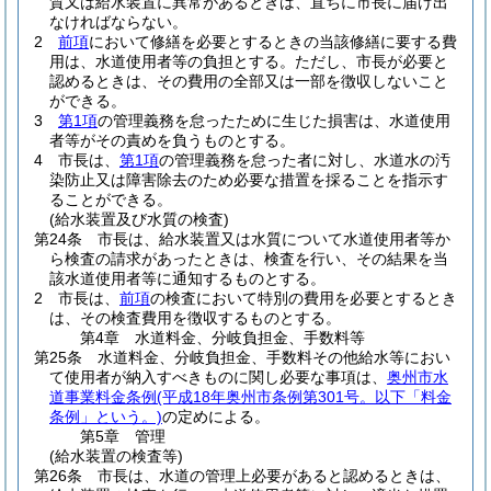
質又は給水装置に異常があるときは、直ちに市長に届け出
なければならない。
2
前項
において修繕を必要とするときの当該修繕に要する費
用は、水道使用者等の負担とする。
ただし、市長が必要と
認めるときは、その費用の全部又は一部を徴収しないこと
ができる。
3
第1項
の管理義務を怠ったために生じた損害は、水道使用
者等がその責めを負うものとする。
4
市長は、
第1項
の管理義務を怠った者に対し、水道水の汚
染防止又は障害除去のため必要な措置を採ることを指示す
ることができる。
(給水装置及び水質の検査)
第24条
市長は、給水装置又は水質について水道使用者等か
ら検査の請求があったときは、検査を行い、その結果を当
該水道使用者等に通知するものとする。
2
市長は、
前項
の検査において特別の費用を必要とするとき
は、その検査費用を徴収するものとする。
第4章
水道料金、分岐負担金、手数料等
第25条
水道料金、分岐負担金、手数料その他給水等におい
て使用者が納入すべきものに関し必要な事項は、
奥州市水
道事業料金条例
(平成18年奥州市条例第301号。以下「料金
条例」という。)
の定めによる。
第5章
管理
(給水装置の検査等)
第26条
市長は、水道の管理上必要があると認めるときは、