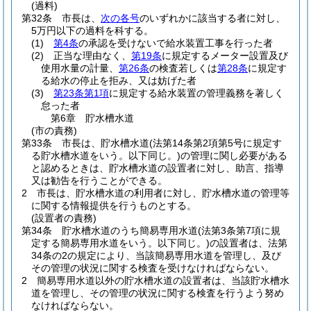
(過料)
第32条
市長は、
次の各号
のいずれかに該当する者に対し、
5万円以下の過料を科する。
(1)
第4条
の承認を受けないで給水装置工事を行った者
(2)
正当な理由なく、
第19条
に規定するメーター設置及び
使用水量の計量、
第26条
の検査若しくは
第28条
に規定す
る給水の停止を拒み、又は妨げた者
(3)
第23条第1項
に規定する給水装置の管理義務を著しく
怠った者
第6章
貯水槽水道
(市の責務)
第33条
市長は、貯水槽水道
(法第14条第2項第5号に規定す
る貯水槽水道をいう。以下同じ。)
の管理に関し必要がある
と認めるときは、貯水槽水道の設置者に対し、助言、指導
又は勧告を行うことができる。
2
市長は、貯水槽水道の利用者に対し、貯水槽水道の管理等
に関する情報提供を行うものとする。
(設置者の責務)
第34条
貯水槽水道のうち簡易専用水道
(法第3条第7項に規
定する簡易専用水道をいう。以下同じ。)
の設置者は、法第
34条の2の規定により、当該簡易専用水道を管理し、及び
その管理の状況に関する検査を受けなければならない。
2
簡易専用水道以外の貯水槽水道の設置者は、当該貯水槽水
道を管理し、その管理の状況に関する検査を行うよう努め
なければならない。