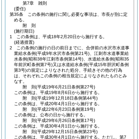
第7章
雑則
(委任)
第35条
この条例の施行に関し必要な事項は、市長が別に定
める。
附
則
(施行期日)
1
この条例は、平成18年2月20日から施行する。
(経過措置)
2
この条例の施行の日の前日までに、合併前の水沢市水道事
業給水条例
(平成9年水沢市条例第21号)
、江刺市水道事業給
水条例
(昭和38年江刺市条例第14号)
、水道給水条例
(昭和35
年前沢町条例第7号)
又は水道給水条例
(平成15年胆沢町条例
第3号)
の規定によりなされた処分、手続きその他の行為
は、それぞれこの条例の相当規定によりなされたものとみ
なす。
附
則
(平成19年6月21日
条例第27号)
この条例は、平成19年8月6日から施行する。
附
則
(平成19年12月18日
条例第44号)
この条例は、平成20年4月1日から施行する。
附
則
(平成22年6月23日
条例第19号)
この条例は、公布の日から施行する。
附
則
(平成29年6月26日
条例第17号)
この条例は、平成30年4月1日から施行する。
附
則
(平成29年12月15日
条例第23号)
この条例は、平成30年4月1日から施行する。
ただし、第7