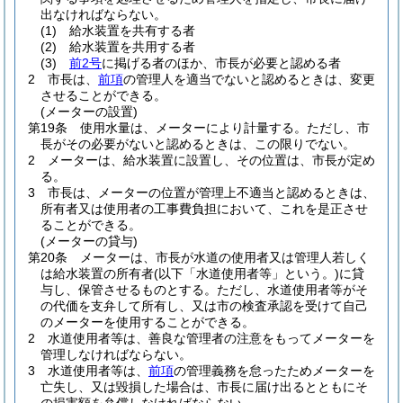
出なければならない。
(1)
給水装置を共有する者
(2)
給水装置を共用する者
(3)
前2号
に掲げる者のほか、市長が必要と認める者
2
市長は、
前項
の管理人を適当でないと認めるときは、変更
させることができる。
(メーターの設置)
第19条
使用水量は、メーターにより計量する。
ただし、市
長がその必要がないと認めるときは、この限りでない。
2
メーターは、給水装置に設置し、その位置は、市長が定め
る。
3
市長は、メーターの位置が管理上不適当と認めるときは、
所有者又は使用者の工事費負担において、これを是正させ
ることができる。
(メーターの貸与)
第20条
メーターは、市長が水道の使用者又は管理人若しく
は給水装置の所有者
(以下「水道使用者等」という。)
に貸
与し、保管させるものとする。
ただし、水道使用者等がそ
の代価を支弁して所有し、又は市の検査承認を受けて自己
のメーターを使用することができる。
2
水道使用者等は、善良な管理者の注意をもってメーターを
管理しなければならない。
3
水道使用者等は、
前項
の管理義務を怠ったためメーターを
亡失し、又は毀損した場合は、市長に届け出るとともにそ