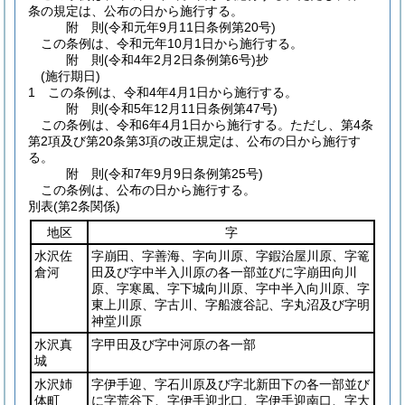
条の規定は、公布の日から施行する。
附
則
(令和元年9月11日
条例第20号)
この条例は、令和元年10月1日から施行する。
附
則
(令和4年2月2日
条例第6号)
抄
(施行期日)
1
この条例は、令和4年4月1日から施行する。
附
則
(令和5年12月11日
条例第47号)
この条例は、令和6年4月1日から施行する。
ただし、第4条
第2項及び第20条第3項の改正規定は、公布の日から施行す
る。
附
則
(令和7年9月9日
条例第25号)
この条例は、公布の日から施行する。
別表
(第2条関係)
地区
字
水沢佐
字崩田、字善海、字向川原、字鍜治屋川原、字篭
倉河
田及び字中半入川原の各一部並びに字崩田向川
原、字寒風、字下城向川原、字中半入向川原、字
東上川原、字古川、字船渡谷記、字丸沼及び字明
神堂川原
水沢真
字甲田及び字中河原の各一部
城
水沢姉
字伊手迎、字石川原及び字北新田下の各一部並び
体町
に字荒谷下、字伊手迎北口、字伊手迎南口、字大