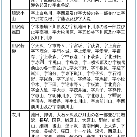
迎谷起及び字東谷記
胆沢小
字上白鳥川、字西風及び字大袋の各一部並びに字
山
中沢前長根、字藤坂及び字大堤
胆沢南
字木揚場下川原及び字机地田下川原の各一部並び
都田
に字高瀬、字大松川原、字五松林下川原及び字三
反町下川原
胆沢若
字天沢、字市野々、字宮坂、字荻袋、字上鹿合、
柳
字下鹿合、字門ヶ城、字上愛宕、字愛宕、字慶
存、字上萩森、字中萩森、字下萩森、字北丑転、
字赤
、字兎口、字島袋、字上横沢原及び字横岳
前山の各一部並びに字大平野、字平根原、字迎下
嵐江、字追分、字東下嵐江、字谷子沢、字石淵
野、字尿前、字下尿前、字蜂谷、字馬留、字小松
谷木、字下田、字迎市野々、字板渡、字北鹿合、
字金入道、字大歩、字茂井羅、字片子、字尊行、
字嶽山、字明神川原、字島、字北嶽山、字
沢、
字僧寺、字横岳、字生出川山、字東前川山、字西
前川山及び字南前川山
衣川
池田、押切、大石ヶ沢及び月山の各一部並びに増
沢、長
、国見、楢原山、大原山、野崎、畦畑
山、細畑、後山、壁ヶ沢、雲南田向、上大森、下
大森、長板沢、窪田、十一ケ銘、深沢、西風山、
北沢、本巻、鞍掛、竹の中、舟窪、杉谷起、土屋