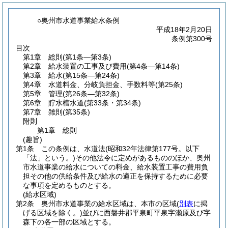
○奥州市水道事業給水条例
平成18年2月20日
条例第300号
目次
第1章
総則
(第1条―第3条)
第2章
給水装置の工事及び費用
(第4条―第14条)
第3章
給水
(第15条―第24条)
第4章
水道料金、分岐負担金、手数料等
(第25条)
第5章
管理
(第26条―第32条)
第6章
貯水槽水道
(第33条・第34条)
第7章
雑則
(第35条)
附則
第1章
総則
(趣旨)
第1条
この条例は、水道法
(昭和32年法律第177号。以下
「法」という。)
その他法令に定めがあるもののほか、奥州
市水道事業の給水についての料金、給水装置工事の費用負
担その他の供給条件及び給水の適正を保持するために必要
な事項を定めるものとする。
(給水区域)
第2条
奥州市水道事業の給水区域は、本市の区域
(
別表
に掲
げる区域を除く。)
並びに西磐井郡平泉町平泉字瀬原及び字
森下の各一部の区域とする。