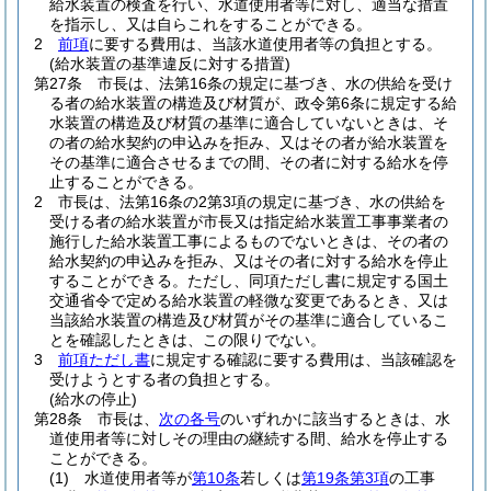
給水装置の検査を行い、水道使用者等に対し、適当な措置
を指示し、又は自らこれをすることができる。
2
前項
に要する費用は、当該水道使用者等の負担とする。
(給水装置の基準違反に対する措置)
第27条
市長は、法第16条の規定に基づき、水の供給を受け
る者の給水装置の構造及び材質が、政令第6条に規定する給
水装置の構造及び材質の基準に適合していないときは、そ
の者の給水契約の申込みを拒み、又はその者が給水装置を
その基準に適合させるまでの間、その者に対する給水を停
止することができる。
2
市長は、法第16条の2第3項の規定に基づき、水の供給を
受ける者の給水装置が市長又は指定給水装置工事事業者の
施行した給水装置工事によるものでないときは、その者の
給水契約の申込みを拒み、又はその者に対する給水を停止
することができる。
ただし、同項ただし書に規定する国土
交通省令で定める給水装置の軽微な変更であるとき、又は
当該給水装置の構造及び材質がその基準に適合しているこ
とを確認したときは、この限りでない。
3
前項ただし書
に規定する確認に要する費用は、当該確認を
受けようとする者の負担とする。
(給水の停止)
第28条
市長は、
次の各号
のいずれかに該当するときは、水
道使用者等に対しその理由の継続する間、給水を停止する
ことができる。
(1)
水道使用者等が
第10条
若しくは
第19条第3項
の工事