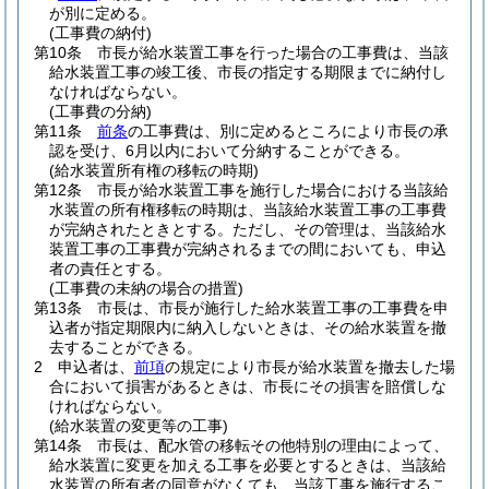
が別に定める。
(工事費の納付)
第10条
市長が給水装置工事を行った場合の工事費は、当該
給水装置工事の竣工後、市長の指定する期限までに納付し
なければならない。
(工事費の分納)
第11条
前条
の工事費は、別に定めるところにより市長の承
認を受け、6月以内において分納することができる。
(給水装置所有権の移転の時期)
第12条
市長が給水装置工事を施行した場合における当該給
水装置の所有権移転の時期は、当該給水装置工事の工事費
が完納されたときとする。
ただし、その管理は、当該給水
装置工事の工事費が完納されるまでの間においても、申込
者の責任とする。
(工事費の未納の場合の措置)
第13条
市長は、市長が施行した給水装置工事の工事費を申
込者が指定期限内に納入しないときは、その給水装置を撤
去することができる。
2
申込者は、
前項
の規定により市長が給水装置を撤去した場
合において損害があるときは、市長にその損害を賠償しな
ければならない。
(給水装置の変更等の工事)
第14条
市長は、配水管の移転その他特別の理由によって、
給水装置に変更を加える工事を必要とするときは、当該給
水装置の所有者の同意がなくても、当該工事を施行するこ