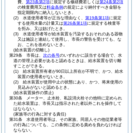
費、
第23条第2項
に規定する修繕費若しくは
第24条第2項
の検査費用又は
料金条例
の規定により納付すべき金額を
指定期限内に納入しないとき。
(2)
水道使用者等が正当な理由なく、
第19条第1項
に規定
する使用水量の計量又は
第26条第1項
に規定する検査等
を拒み、又は妨げたとき。
(3)
水道使用者等が給水装置を汚染するおそれのある器物
又は施設と連結して使用し、市長の警告を受けても、な
お、これを改めないとき。
(給水装置の切離し)
第29条
市長は、
次の各号
のいずれかに該当する場合で、水
道の管理上必要があると認めるときは、給水装置を切り離
すことができる。
(1)
給水装置所有者が90日以上所在が不明で、かつ、給水
装置の使用者がないとき。
(2)
給水装置が使用中止の状態にあり、かつ、将来使用の
見込みがないと認めるとき。
(給水装置操作の禁止)
第30条
メーター、止水栓、私設消火栓その他特に定められ
た給水装置は、市長又は指示された者以外これを操作して
はならない。
(家族等の行為に対する責任)
第31条
水道使用者等は、その家族、同居人その他従業者等
の行為についても、この条例に定める責めを負わなければ
ならない。