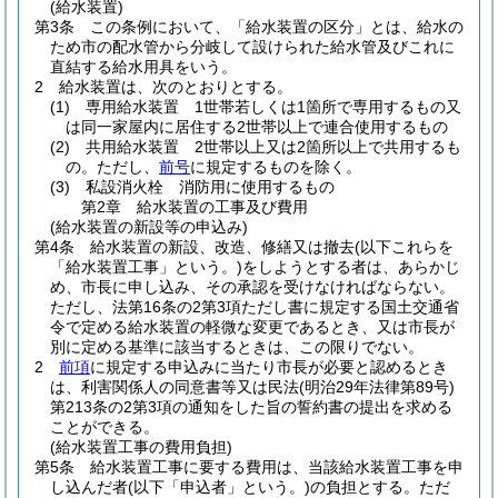
(給水装置)
第3条
この条例において、「給水装置の区分」とは、給水の
ため市の配水管から分岐して設けられた給水管及びこれに
直結する給水用具をいう。
2
給水装置は、次のとおりとする。
(1)
専用給水装置 1世帯若しくは1箇所で専用するもの又
は同一家屋内に居住する2世帯以上で連合使用するもの
(2)
共用給水装置 2世帯以上又は2箇所以上で共用するも
の。
ただし、
前号
に規定するものを除く。
(3)
私設消火栓 消防用に使用するもの
第2章
給水装置の工事及び費用
(給水装置の新設等の申込み)
第4条
給水装置の新設、改造、修繕又は撤去
(以下これらを
「給水装置工事」という。)
をしようとする者は、あらかじ
め、市長に申し込み、その承認を受けなければならない。
ただし、法第16条の2第3項ただし書に規定する国土交通省
令で定める給水装置の軽微な変更であるとき、又は市長が
別に定める基準に該当するときは、この限りでない。
2
前項
に規定する申込みに当たり市長が必要と認めるとき
は、利害関係人の同意書等又は民法
(明治29年法律第89号)
第213条の2第3項の通知をした旨の誓約書の提出を求める
ことができる。
(給水装置工事の費用負担)
第5条
給水装置工事に要する費用は、当該給水装置工事を申
し込んだ者
(以下「申込者」という。)
の負担とする。
ただ