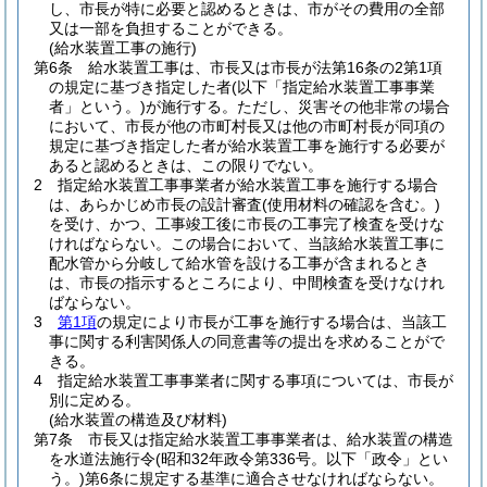
し、市長が特に必要と認めるときは、市がその費用の全部
又は一部を負担することができる。
(給水装置工事の施行)
第6条
給水装置工事は、市長又は市長が法第16条の2第1項
の規定に基づき指定した者
(以下「指定給水装置工事事業
者」という。)
が施行する。
ただし、災害その他非常の場合
において、市長が他の市町村長又は他の市町村長が同項の
規定に基づき指定した者が給水装置工事を施行する必要が
あると認めるときは、この限りでない。
2
指定給水装置工事事業者が給水装置工事を施行する場合
は、あらかじめ市長の設計審査
(使用材料の確認を含む。)
を受け、かつ、工事竣工後に市長の工事完了検査を受けな
ければならない。
この場合において、当該給水装置工事に
配水管から分岐して給水管を設ける工事が含まれるとき
は、市長の指示するところにより、中間検査を受けなけれ
ばならない。
3
第1項
の規定により市長が工事を施行する場合は、当該工
事に関する利害関係人の同意書等の提出を求めることがで
きる。
4
指定給水装置工事事業者に関する事項については、市長が
別に定める。
(給水装置の構造及び材料)
第7条
市長又は指定給水装置工事事業者は、給水装置の構造
を水道法施行令
(昭和32年政令第336号。以下「政令」とい
う。)
第6条に規定する基準に適合させなければならない。