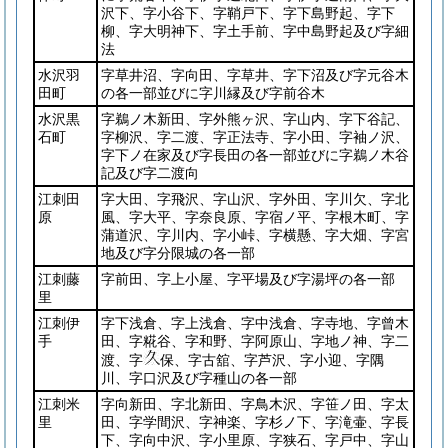
沢下、字小谷下、字鞘戸下、字下島野起、字下
柳、字大明神下、字土手前、字中島野起及び字細
法
水沢羽
字草井沼、字向田、字草井、字下沼及び字元谷木
田町
の各一部並びに字川縁及び字前谷木
水沢黒
字鵜ノ木新田、字外熊ヶ沢、字山内、字下谷記、
石町
字柳沢、字二渡、字正法寺、字小田、字袖ノ沢、
字下ノ在家及び字長田の各一部並びに字鵜ノ木谷
記及び字二渡向
江刺田
字大田、字飛沢、字山沢、字外田、字川欠、字北
原
風、字大平、字奈良原、字宿ノ平、字根木町、字
蒲道沢、字川内、字小峠、字横懸、字大畑、字宮
地及び字分限城の各一部
江刺藤
字前田、字上小屋、字平場及び字湯坪の各一部
里
江刺伊
字下浅倉、字上浅倉、字中浅倉、字寺地、字曾木
手
田、字糀谷、字和野、字阿原山、字地ノ神、字二
渡、字
保、字古舘、字芦沢、字小迎、字隅
川、字口沢及び字種山の各一部
江刺米
字向新田、字北新田、字鳥木沢、字笹ノ田、字太
里
田、字学間沢、字神楽、字杉ノ下、字滝壷、字長
下、字向中沢、字小里原、字狭石、字戸中、字山