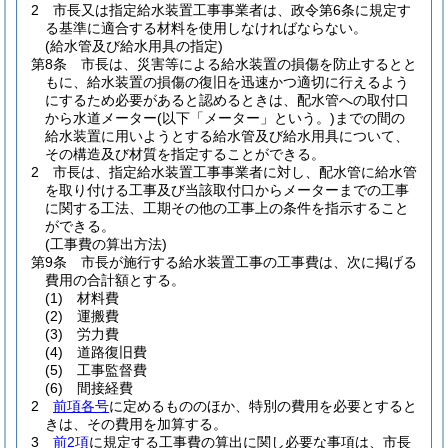
2
市長又は指定給水装置工事事業者は、政令第6条に規定す
る基準に適合する材料を使用しなければならない。
(給水管及び給水用具の指定)
第8条
市長は、災害等による給水装置の損傷を防止するとと
もに、給水装置の損傷の復旧を迅速かつ適切に行えるよう
にするため必要があると認めるときは、配水管への取付口
から水道メーター
(以下「メーター」という。)
までの間の
給水装置に用いようとする給水管及び給水用具について、
その構造及び材質を指定することができる。
2
市長は、指定給水装置工事事業者に対し、配水管に給水管
を取り付ける工事及び当該取付口からメーターまでの工事
に関する工法、工期その他の工事上の条件を指示すること
ができる。
(工事費の算出方法)
第9条
市長が施行する給水装置工事の工事費は、次に掲げる
費用の合計額とする。
(1)
材料費
(2)
運搬費
(3)
労力費
(4)
道路復旧費
(5)
工事監督費
(6)
間接経費
2
前項各号
に定めるもののほか、特別の費用を必要とすると
きは、その費用を加算する。
3
前2項
に規定する工事費の算出に関し必要な事項は、市長