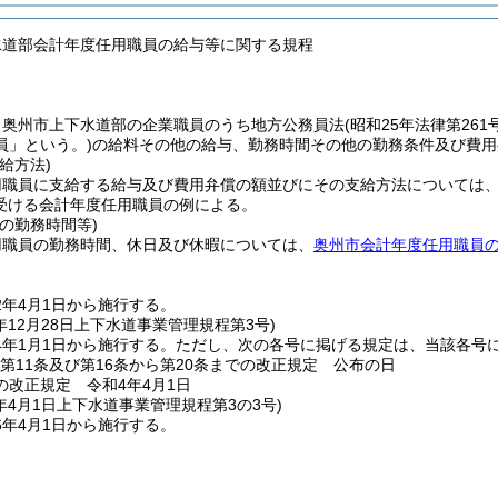
水道部会計年度任用職員の給与等に関する規程
、奥州市上下水道部の企業職員のうち地方公務員法
(昭和25年法律第261号
員」という。)
の給料その他の給与、勤務時間その他の勤務条件及び費用
給方法)
用職員に支給する給与及び費用弁償の額並びにその支給方法については
受ける会計年度任用職員の例による。
の勤務時間等)
用職員の勤務時間、休日及び休暇については、
奥州市会計年度任用職員
2年4月1日から施行する。
年12月28日
上下水道事業管理規程第3号)
4年1月1日から施行する。
ただし、次の各号に掲げる規定は、当該各号
、第11条及び第16条から第20条までの改正規定 公布の日
の改正規定 令和4年4月1日
年4月1日
上下水道事業管理規程第3の3号)
6年4月1日から施行する。