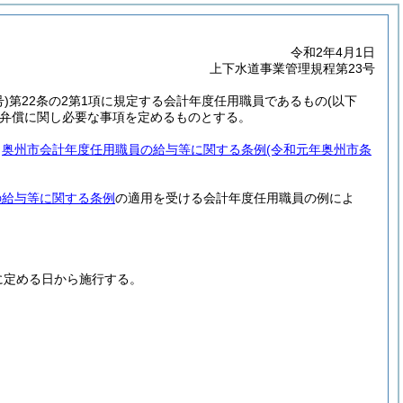
令和2年4月1日
上下水道事業管理規程第23号
)
第22条の2第1項に規定する会計年度任用職員であるもの
(以下
弁償に関し必要な事項を定めるものとする。
、
奥州市会計年度任用職員の給与等に関する条例
(令和元年奥州市条
の給与等に関する条例
の適用を受ける会計年度任用職員の例によ
に定める日から施行する。