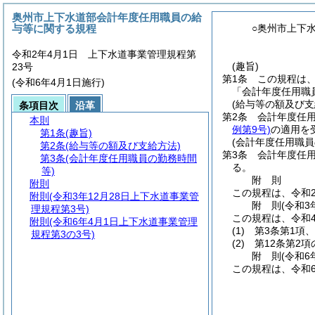
奥州市上下水道部会計年度任用職員の給
与等に関する規程
○奥州市上下
令和2年4月1日 上下水道事業管理規程第
(趣旨)
23号
第1条
この規程は
(令和6年4月1日施行)
「会計年度任用職
(給与等の額及び支
条項目次
沿革
第2条
会計年度任
本則
例第9号)
の適用を
第1条
(趣旨)
(会計年度任用職員
第2条
(給与等の額及び支給方法)
第3条
会計年度任
第3条
(会計年度任用職員の勤務時間
る。
等)
附
則
附則
この規程は、令和
附則
(令和3年12月28日上下水道事業管
附
則
(令和3
理規程第3号)
この規程は、令和
附則
(令和6年4月1日上下水道事業管理
(1)
第3条第1項
規程第3の3号)
(2)
第12条第2項
附
則
(令和6
この規程は、令和