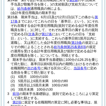
第14条
第2号会計年度任用職員に対する
第2条
の手当
(期末
手当及び勤勉手当を除く。)
の支給額及び支給方法について
は、
給与条例
適用職員の例による。
(会計年度任用職員の期末手当)
第15条
期末手当は、6月1日及び12月1日
(以下この条から
第
17条
までにおいてこれらの日を「基準日」という。)
にそれ
ぞれ在職する会計年度任用職員
(規則で定める会計年度任用
職員を除く。)
に対して、それぞれ基準日の属する月の規則
で定める日
(
次条
及び
第17条
においてこれらの日を「支給
日」という。)
に支給する。
これらの基準日前1箇月以内に
退職し、又は死亡した会計年度任用職員
(
第19条
の規定によ
りその例によることとされる
給与条例第25条第8項
の規定
の適用を受ける会計年度任用職員及び規則で定める会計年
度任用職員を除く。)
についても、同様とする。
2
期末手当の額は、期末手当基礎額に100分の126.25を乗じ
て得た額に、基準日以前6箇月以内の期間におけるその者の
在職期間の
次の各号
に掲げる区分に応じ、
当該各号
に定め
る割合を乗じて得た額とする。
(1)
6箇月 100分の100
(2)
5箇月以上6箇月未満 100分の80
(3)
3箇月以上5箇月未満 100分の60
(4)
3箇月未満 100分の30
3
前項
の期末手当基礎額は、規則で定めるところにより算定
して得た額とする。
4
第2項
に規定する在職期間の算定に関し必要な事項は、規