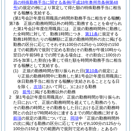
員の特殊勤務手当に関する条例
(平成18年奥州市条例第48
号)
の規定の例により算定して得た額の特殊勤務手当に相当
する報酬を支給する。
(第1号会計年度任用職員の時間外勤務手当に相当する報酬)
第7条
正規の勤務時間以外の時間に勤務することを命ぜられ
た第1号会計年度任用職員には、正規の勤務時間外に勤務し
た全時間に対して、勤務1時間につき、
第11条
に規定する
勤務1時間当たりの報酬額に正規の勤務時間外の次に掲げる
勤務の区分に応じてそれぞれ100分の125から100分の150
までの範囲内で規則で定める割合
(その勤務が午後10時から
翌日の午前5時までの間である場合は、その割合に100分の
25を加算した割合)
を乗じて得た額を時間外勤務手当に相当
する報酬として支給する。
(1)
正規の勤務時間が割り振られた日
(
第10条
の規定によ
り正規の勤務時間中に勤務した第1号会計年度任用職員に
休日勤務手当に相当する報酬が支給されることとなる日
を除く。
次項
において同じ。)
における勤務
(2)
前号
に掲げる勤務以外の勤務
2
第1号会計年度任用職員が、正規の勤務時間が割り振られ
た日において、正規の勤務時間を超えてした勤務のうち、
その勤務の時間とその勤務をした日における正規の勤務時
間との合計が7時間45分に達するまでの間の勤務に対する
前項
の規定の適用については、
同項
中「正規の勤務時間外
の次に掲げる勤務の区分に応じてそれぞれ100分の125から
100分の150までの範囲内で規則で定める割合」とあるの