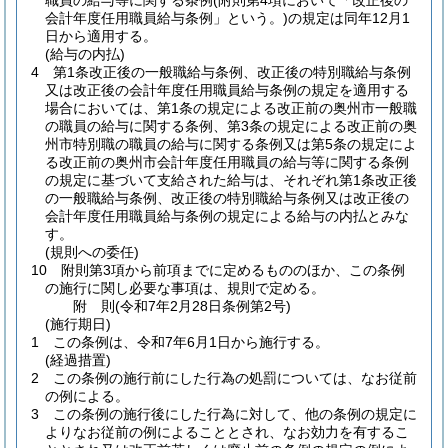
職員の給与等に関する条例
(附則第4項において「改正後の
会計年度任用職員給与条例」という。)
の規定は同年12月1
日から適用する。
(給与の内払)
4
第1条改正後の一般職給与条例、改正後の特別職給与条例
又は改正後の会計年度任用職員給与条例の規定を適用する
場合においては、第1条の規定による改正前の奥州市一般職
の職員の給与に関する条例、第3条の規定による改正前の奥
州市特別職の職員の給与に関する条例又は第5条の規定によ
る改正前の奥州市会計年度任用職員の給与等に関する条例
の規定に基づいて支給された給与は、それぞれ第1条改正後
の一般職給与条例、改正後の特別職給与条例又は改正後の
会計年度任用職員給与条例の規定による給与の内払とみな
す。
(規則への委任)
10
附則第3項から前項までに定めるもののほか、この条例
の施行に関し必要な事項は、規則で定める。
附
則
(令和7年2月28日
条例第2号)
(施行期日)
1
この条例は、令和7年6月1日から施行する。
(経過措置)
2
この条例の施行前にした行為の処罰については、なお従前
の例による。
3
この条例の施行後にした行為に対して、他の条例の規定に
よりなお従前の例によることとされ、なお効力を有するこ