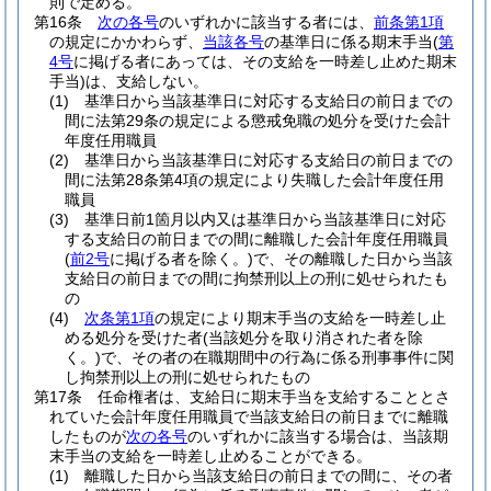
則で定める。
第16条
次の各号
のいずれかに該当する者には、
前条第1項
の規定にかかわらず、
当該各号
の基準日に係る期末手当
(
第
4号
に掲げる者にあっては、その支給を一時差し止めた期末
手当)
は、支給しない。
(1)
基準日から当該基準日に対応する支給日の前日までの
間に法第29条の規定による懲戒免職の処分を受けた会計
年度任用職員
(2)
基準日から当該基準日に対応する支給日の前日までの
間に法第28条第4項の規定により失職した会計年度任用
職員
(3)
基準日前1箇月以内又は基準日から当該基準日に対応
する支給日の前日までの間に離職した会計年度任用職員
(
前2号
に掲げる者を除く。)
で、その離職した日から当該
支給日の前日までの間に拘禁刑以上の刑に処せられたも
の
(4)
次条第1項
の規定により期末手当の支給を一時差し止
める処分を受けた者
(当該処分を取り消された者を除
く。)
で、その者の在職期間中の行為に係る刑事事件に関
し拘禁刑以上の刑に処せられたもの
第17条
任命権者は、支給日に期末手当を支給することとさ
れていた会計年度任用職員で当該支給日の前日までに離職
したものが
次の各号
のいずれかに該当する場合は、当該期
末手当の支給を一時差し止めることができる。
(1)
離職した日から当該支給日の前日までの間に、その者