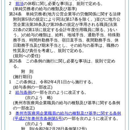
2
前項
の休暇に関し必要な事項は、規則で定める。
(単純労務者の給与の種類及び基準)
第24条
単純労務者
(地方公営企業等の労働関係に関する法律
附則第5項の規定により同法
(第17条を除く。)
並びに地方公
営企業法第38条及び第39条の規定が準用される職員
(法第
22条の2第1項に規定する会計年度任用職員に限る。)
をい
う。)
の給与の種類は、給料、地域手当、通勤手当、特殊勤
務手当、時間外勤務手当、宿日直手当、夜間勤務手当、休
日勤務手当及び期末手当とし、その給与の基準は、職務の
性質及び責任を考慮し、規則で定める。
(規則への委任)
第25条
この条例の施行に関し必要な事項は、規則で定め
る。
附
則
(施行期日)
1
この条例は、令和2年4月1日から施行する。
(給与条例の一部改正)
2
給与条例
の一部を次のように改正する。
(次のよう 略)
(奥州市医療局企業職員の給与の種類及び基準に関する条例
の一部改正)
3
奥州市医療局企業職員の給与の種類及び基準に関する条例
(平成27年奥州市条例第5号)
の一部を次のように改正する。
(次のよう 略)
附
則
(令和2年2月28日
条例第12号)