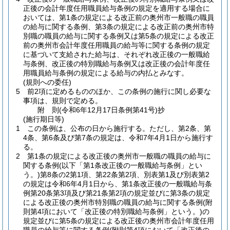
正後の会計年度任用職員給与条例の規定を適用する場合に
おいては、第1条の規定による改正前の奥州市一般職の職員
の給与に関する条例、第3条の規定による改正前の奥州市特
別職の職員の給与に関する条例又は第5条の規定による改正
前の奥州市会計年度任用職員の給与等に関する条例の規定
に基づいて支給された給与は、それぞれ改正後の一般職給
与条例、改正後の特別職給与条例又は改正後の会計年度任
用職員給与条例の規定による給与の内払とみなす。
(規則への委任)
5
前2項に定めるもののほか、この条例の施行に関し必要な
事項は、規則で定める。
附
則
(令和6年12月17日
条例第41号)
抄
(施行期日等)
1
この条例は、公布の日から施行する。
ただし、第2条、第
4条、第6条及び第7条の規定は、令和7年4月1日から施行す
る。
2
第1条の規定による改正後の奥州市一般職の職員の給与に
関する条例
(以下「第1条改正後の一般職給与条例」とい
う。)
第8条の2第1項、第22条第2項、別表第1及び別表第2
の規定は令和6年4月1日から、第1条改正後の一般職給与条
例第20条第3項及び第21条第2項の規定並びに第3条の規定
による改正後の奥州市特別職の職員の給与に関する条例
(附
則第4項において「改正後の特別職給与条例」という。)
の
規定並びに第5条の規定による改正後の奥州市会計年度任用