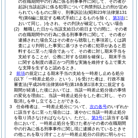
の在職期間中の行為に係る刑事事件に関して、その者が
起訴
(当該起訴に係る犯罪について拘禁刑以上の刑が定め
られているものに限り、刑事訴訟法
(昭和23年法律第131
号)
第6編に規定する略式手続によるものを除く。
第3項
に
おいて同じ。)
をされ、その判決が確定していない場合
(2)
離職した日から当該支給日の前日までの間に、その者
の在職期間中の行為に係る刑事事件に関して、その者が
逮捕された場合又はその者から聴取した事項若しくは調
査により判明した事実に基づきその者に犯罪があると思
料するに至った場合であって、その者に対し期末手当を
支給することが、公務に対する信頼を確保し、期末手当
に関する制度の適正かつ円滑な実施を維持する上で重大
な支障を生ずると認めるとき。
2
前項
の規定による期末手当の支給を一時差し止める処分
(以下「一時差止処分」という。)
を受けた者は、行政不服
審査法
(平成26年法律第68号)
第18条第1項本文に規定する
期間が経過した後においては、当該一時差止処分後の事情
の変化を理由に、当該一時差止処分をした者に対し、その
取消しを申し立てることができる。
3
任命権者は、一時差止処分について、
次の各号
のいずれか
に該当するに至った場合には、速やかに当該一時差止処分
を取り消さなければならない。
ただし、
第3号
に該当する場
合において、一時差止処分を受けた者がその者の在職期間
中の行為に係る刑事事件に関し現に逮捕されているときそ
の他これを取り消すことが一時差止処分の目的に明らかに