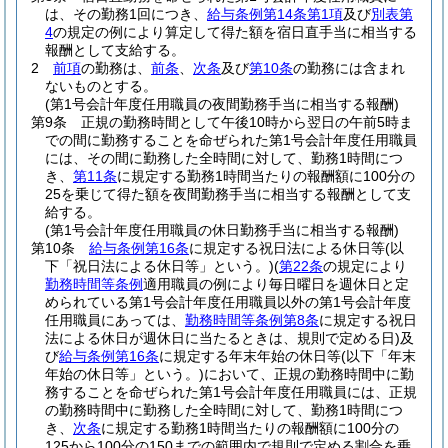
は、その勤務1回につき、
給与条例第14条第1項
及び
別表第
4
の規定の例により算定して得た額を宿日直手当に相当する
報酬として支給する。
2
前項
の勤務は、
前条
、
次条
及び
第10条
の勤務には含まれ
ないものとする。
(第1号会計年度任用職員の夜間勤務手当に相当する報酬)
第9条
正規の勤務時間として午後10時から翌日の午前5時ま
での間に勤務することを命ぜられた第1号会計年度任用職員
には、その間に勤務した全時間に対して、勤務1時間につ
き、
第11条
に規定する勤務1時間当たりの報酬額に100分の
25を乗じて得た額を夜間勤務手当に相当する報酬として支
給する。
(第1号会計年度任用職員の休日勤務手当に相当する報酬)
第10条
給与条例第16条
に規定する祝日法による休日等
(以
下「祝日法による休日等」という。)
(
第22条
の規定により
勤務時間等条例
適用職員の例により毎日曜日を週休日と定
められている第1号会計年度任用職員以外の第1号会計年度
任用職員にあっては、
勤務時間等条例第8条
に規定する祝日
法による休日が週休日に当たるときは、規則で定める日)
及
び
給与条例第16条
に規定する年末年始の休日等
(以下「年末
年始の休日等」という。)
において、正規の勤務時間中に勤
務することを命ぜられた第1号会計年度任用職員には、正規
の勤務時間中に勤務した全時間に対して、勤務1時間につ
き、
次条
に規定する勤務1時間当たりの報酬額に100分の
125から100分の150までの範囲内で規則で定める割合を乗