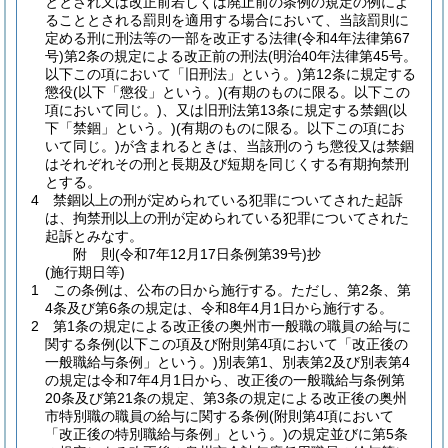
ととされ又は改正前若しくは廃止前の条例の規定の例によ
ることとされる罰則を適用する場合において、当該罰則に
定める刑に刑法等の一部を改正する法律
(令和4年法律第67
号)
第2条の規定による改正前の刑法
(明治40年法律第45号。
以下この項において「旧刑法」という。)
第12条に規定する
懲役
(以下「懲役」という。)
(有期のものに限る。以下この
項において同じ。)
、又は旧刑法第13条に規定する禁錮
(以
下「禁錮」という。)
(有期のものに限る。以下この項にお
いて同じ。)
が含まれるときは、当該刑のうち懲役又は禁錮
はそれぞれその刑と長期及び短期を同じくする有期拘禁刑
とする。
4
禁錮以上の刑が定められている犯罪についてされた起訴
は、拘禁刑以上の刑が定められている犯罪についてされた
起訴とみなす。
附
則
(令和7年12月17日
条例第39号)
抄
(施行期日等)
1
この条例は、公布の日から施行する。
ただし、第2条、第
4条及び第6条の規定は、令和8年4月1日から施行する。
2
第1条の規定による改正後の奥州市一般職の職員の給与に
関する条例
(以下この項及び附則第4項において「改正後の
一般職給与条例」という。)
別表第1、別表第2及び別表第4
の規定は令和7年4月1日から、改正後の一般職給与条例第
20条及び第21条の規定、第3条の規定による改正後の奥州
市特別職の職員の給与に関する条例
(附則第4項において
「改正後の特別職給与条例」という。)
の規定並びに第5条