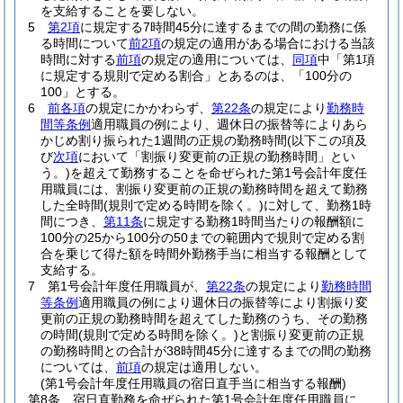
を支給することを要しない。
5
第2項
に規定する7時間45分に達するまでの間の勤務に係
る時間について
前2項
の規定の適用がある場合における当該
時間に対する
前項
の規定の適用については、
同項
中「第1項
に規定する規則で定める割合」とあるのは、「100分の
100」とする。
6
前各項
の規定にかかわらず、
第22条
の規定により
勤務時
間等条例
適用職員の例により、週休日の振替等によりあら
かじめ割り振られた1週間の正規の勤務時間
(以下この項及
び
次項
において「割振り変更前の正規の勤務時間」とい
う。)
を超えて勤務することを命ぜられた第1号会計年度任
用職員には、割振り変更前の正規の勤務時間を超えて勤務
した全時間
(規則で定める時間を除く。)
に対して、勤務1時
間につき、
第11条
に規定する勤務1時間当たりの報酬額に
100分の25から100分の50までの範囲内で規則で定める割
合を乗じて得た額を時間外勤務手当に相当する報酬として
支給する。
7
第1号会計年度任用職員が、
第22条
の規定により
勤務時間
等条例
適用職員の例により週休日の振替等により割振り変
更前の正規の勤務時間を超えてした勤務のうち、その勤務
の時間
(規則で定める時間を除く。)
と割振り変更前の正規
の勤務時間との合計が38時間45分に達するまでの間の勤務
については、
前項
の規定は適用しない。
(第1号会計年度任用職員の宿日直手当に相当する報酬)
第8条
宿日直勤務を命ぜられた第1号会計年度任用職員に