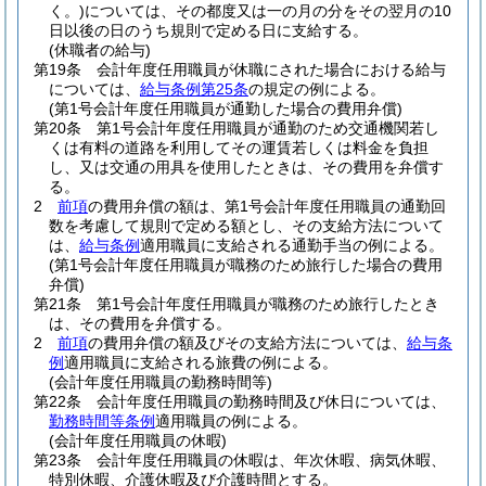
く。)
については、その都度又は一の月の分をその翌月の10
日以後の日のうち規則で定める日に支給する。
(休職者の給与)
第19条
会計年度任用職員が休職にされた場合における給与
については、
給与条例第25条
の規定の例による。
(第1号会計年度任用職員が通勤した場合の費用弁償)
第20条
第1号会計年度任用職員が通勤のため交通機関若し
くは有料の道路を利用してその運賃若しくは料金を負担
し、又は交通の用具を使用したときは、その費用を弁償す
る。
2
前項
の費用弁償の額は、第1号会計年度任用職員の通勤回
数を考慮して規則で定める額とし、その支給方法について
は、
給与条例
適用職員に支給される通勤手当の例による。
(第1号会計年度任用職員が職務のため旅行した場合の費用
弁償)
第21条
第1号会計年度任用職員が職務のため旅行したとき
は、その費用を弁償する。
2
前項
の費用弁償の額及びその支給方法については、
給与条
例
適用職員に支給される旅費の例による。
(会計年度任用職員の勤務時間等)
第22条
会計年度任用職員の勤務時間及び休日については、
勤務時間等条例
適用職員の例による。
(会計年度任用職員の休暇)
第23条
会計年度任用職員の休暇は、年次休暇、病気休暇、
特別休暇、介護休暇及び介護時間とする。