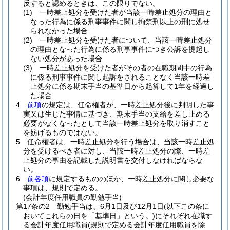
反すると認めるときは、この限りでない。
(1)
一時差止処分を受けた者が当該一時差止処分の理由と
なった行為に係る刑事事件に関し拘禁刑以上の刑に処せ
られなかった場合
(2)
一時差止処分を受けた者について、当該一時差止処分
の理由となった行為に係る刑事事件につき公訴を提起し
ない処分があった場合
(3)
一時差止処分を受けた者がその者の在職期間中の行為
に係る刑事事件に関し起訴をされることなく当該一時差
止処分に係る期末手当の基準日から起算して1年を経過し
た場合
4
前項
の規定は、任命権者が、一時差止処分後に判明した事
実又は生じた事情に基づき、期末手当の支給を差し止める
必要がなくなったとして当該一時差止処分を取り消すこと
を妨げるものではない。
5
任命権者は、一時差止処分を行う場合は、当該一時差止処
分を受けるべき者に対し、当該一時差止処分の際、一時差
止処分の事由を記載した説明書を交付しなければならな
い。
6
前各項
に規定するもののほか、一時差止処分に関し必要な
事項は、規則で定める。
(会計年度任用職員の勤勉手当)
第17条の2
勤勉手当は、6月1日及び12月1日
(以下この条に
おいてこれらの日を「基準日」という。)
にそれぞれ在職す
る会計年度任用職員
(規則で定める会計年度任用職員を除