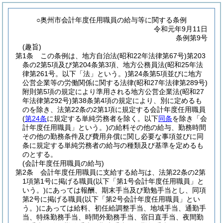
○奥州市会計年度任用職員の給与等に関する条例
令和元年9月11日
条例第9号
(趣旨)
第1条
この条例は、地方自治法
(昭和22年法律第67号)
第203
条の2第5項及び第204条第3項、地方公務員法
(昭和25年法
律第261号。以下「法」という。)
第24条第5項並びに地方
公営企業等の労働関係に関する法律
(昭和27年法律第289号)
附則第5項の規定により準用される地方公営企業法
(昭和27
年法律第292号)
第38条第4項の規定により、別に定めるも
のを除き、法第22条の2第1項に規定する会計年度任用職員
(
第24条
に規定する単純労務者を除く。以下
同条
を除き「会
計年度任用職員」という。)
の給料その他の給与、勤務時間
その他の勤務条件及び費用弁償に関し必要な事項並びに同
条に規定する単純労務者の給与の種類及び基準を定めるも
のとする。
(会計年度任用職員の給与)
第2条
会計年度任用職員に支給する給与は、法第22条の2第
1項第1号に掲げる職員
(以下「第1号会計年度任用職員」と
いう。)
にあっては報酬、期末手当及び勤勉手当とし、同項
第2号に掲げる職員
(以下「第2号会計年度任用職員」とい
う。)
にあっては給料、初任給調整手当、地域手当、通勤手
当、特殊勤務手当、時間外勤務手当、宿日直手当、夜間勤