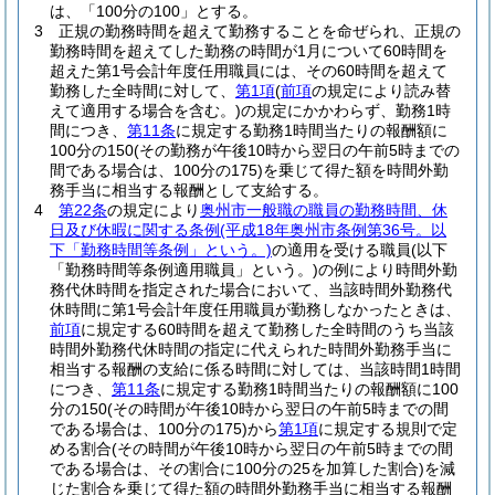
は、「100分の100」とする。
3
正規の勤務時間を超えて勤務することを命ぜられ、正規の
勤務時間を超えてした勤務の時間が1月について60時間を
超えた第1号会計年度任用職員には、その60時間を超えて
勤務した全時間に対して、
第1項
(
前項
の規定により読み替
えて適用する場合を含む。)
の規定にかかわらず、勤務1時
間につき、
第11条
に規定する勤務1時間当たりの報酬額に
100分の150
(その勤務が午後10時から翌日の午前5時までの
間である場合は、100分の175)
を乗じて得た額を時間外勤
務手当に相当する報酬として支給する。
4
第22条
の規定により
奥州市一般職の職員の勤務時間、休
日及び休暇に関する条例
(平成18年奥州市条例第36号。以
下「勤務時間等条例」という。)
の適用を受ける職員
(以下
「勤務時間等条例適用職員」という。)
の例により時間外勤
務代休時間を指定された場合において、当該時間外勤務代
休時間に第1号会計年度任用職員が勤務しなかったときは、
前項
に規定する60時間を超えて勤務した全時間のうち当該
時間外勤務代休時間の指定に代えられた時間外勤務手当に
相当する報酬の支給に係る時間に対しては、当該時間1時間
につき、
第11条
に規定する勤務1時間当たりの報酬額に100
分の150
(その時間が午後10時から翌日の午前5時までの間
である場合は、100分の175)
から
第1項
に規定する規則で定
める割合
(その時間が午後10時から翌日の午前5時までの間
である場合は、その割合に100分の25を加算した割合)
を減
じた割合を乗じて得た額の時間外勤務手当に相当する報酬