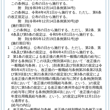
この条例は、公布の日から施行する。
附
則
(令和3年12月14日
条例第34号)
この条例は、令和4年4月1日から施行する。
ただし、第6条
の改正規定は、公布の日から施行する。
附
則
(令和4年12月14日
条例第30号)
抄
(施行期日等)
1
この条例は、公布の日から施行する。
ただし、第2条、第
4条及び第5条の規定は、令和5年4月1日から施行する。
附
則
(令和5年12月19日
条例第51号)
抄
(施行期日等)
1
この条例は、公布の日から施行する。
ただし、第2条、第
4条及び第6条の規定は、令和6年4月1日から施行する。
2
第1条の規定による改正後の奥州市一般職の職員の給与に
関する条例
(以下この項及び附則第4項において「改正後の
一般職給与条例」という。)
別表第1及び別表第2の規定は令
和5年4月1日から、改正後の一般職給与条例第20条第2項及
び第3項並びに第21条第2項の規定並びに第3条の規定によ
る改正後の奥州市特別職の職員の給与に関する条例
(附則第
4項において「改正後の特別職給与条例」という。)
の規定
並びに第5条の規定による改正後の奥州市会計年度任用職員
の給与等に関する条例
(附則第4項において「改正後の会計
年度任用職員給与条例」という。)
の規定は同年12月1日か
ら適用する。
(給与の内払)
4
改正後の一般職給与条例、改正後の特別職給与条例又は改