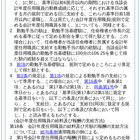
く。)
に対し、基準日以前6箇月以内の期間における当該会
計年度任用職員の勤務成績に応じて、それぞれ基準日の属
する月の規則で定める日に支給する。
これらの基準日前1箇
月以内に退職し、又は死亡した会計年度任用職員
(規則で定
める会計年度任用職員を除く。)
についても、同様とする。
2
勤勉手当の額は、勤勉手当基礎額に、任命権者が市長の定
める基準に従って定める割合を乗じて得た額とする。
この
場合において、任命権者が当該任命権者に所属する会計年
度任用職員に支給する勤勉手当の額の総額は、当該会計年
度任用職員の勤勉手当基礎額に100分の106.25を乗じて得
た額の総額を超えてはならない。
3
前項
の勤勉手当基礎額は、規則で定めるところにより算定
して得た額とする。
4
前2条
の規定は、
第1項
の規定による勤勉手当の支給につ
いて準用する。
この場合において、
第16条
中「前条第1
項」とあるのは「第17条の2第1項」と、
同条第1号
中「基
準日から」とあるのは「基準日
(第17条の2第1項に規定す
る基準日をいう。以下この条及び次条において同じ。)
か
ら」と、「支給日」とあるのは「支給日
(同項に規定する規
則で定める日をいう。以下この条及び次条において同
じ。)
」と読み替えるものとする。
(会計年度任用職員の給料及び報酬の支給方法)
第18条
会計年度任用職員の給料及び月額の報酬の支給方法
については、
給与条例
適用職員の例による。
2
第1号会計年度任用職員の報酬
(月額により定めるものを除