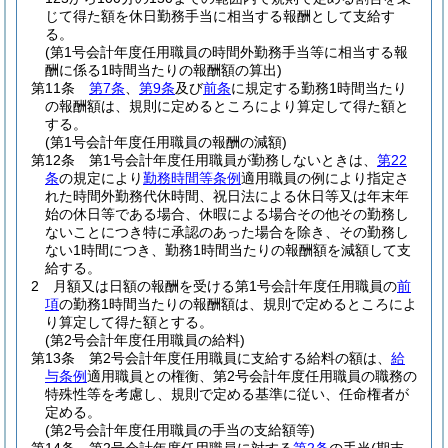
じて得た額を休日勤務手当に相当する報酬として支給す
る。
(第1号会計年度任用職員の時間外勤務手当等に相当する報
酬に係る1時間当たりの報酬額の算出)
第11条
第7条
、
第9条
及び
前条
に規定する勤務1時間当たり
の報酬額は、規則に定めるところにより算定して得た額と
する。
(第1号会計年度任用職員の報酬の減額)
第12条
第1号会計年度任用職員が勤務しないときは、
第22
条
の規定により
勤務時間等条例
適用職員の例により指定さ
れた時間外勤務代休時間、祝日法による休日等又は年末年
始の休日等である場合、休暇による場合その他その勤務し
ないことにつき特に承認のあった場合を除き、その勤務し
ない1時間につき、勤務1時間当たりの報酬額を減額して支
給する。
2
月額又は日額の報酬を受ける第1号会計年度任用職員の
前
項
の勤務1時間当たりの報酬額は、規則で定めるところによ
り算定して得た額とする。
(第2号会計年度任用職員の給料)
第13条
第2号会計年度任用職員に支給する給料の額は、
給
与条例
適用職員との権衡、第2号会計年度任用職員の職務の
特殊性等を考慮し、規則で定める基準に従い、任命権者が
定める。
(第2号会計年度任用職員の手当の支給額等)