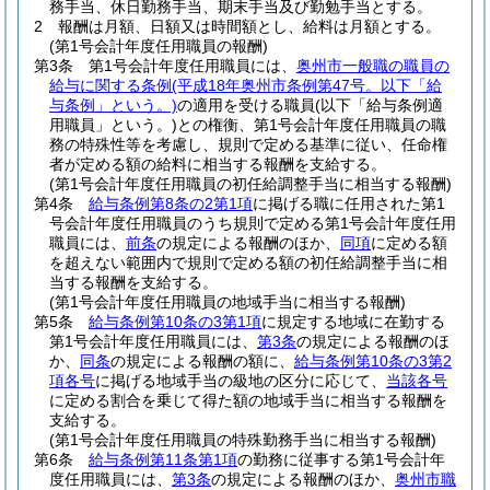
務手当、休日勤務手当、期末手当及び勤勉手当とする。
2
報酬は月額、日額又は時間額とし、給料は月額とする。
(第1号会計年度任用職員の報酬)
第3条
第1号会計年度任用職員には、
奥州市一般職の職員の
給与に関する条例
(平成18年奥州市条例第47号。以下「給
与条例」という。)
の適用を受ける職員
(以下「給与条例適
用職員」という。)
との権衡、第1号会計年度任用職員の職
務の特殊性等を考慮し、規則で定める基準に従い、任命権
者が定める額の給料に相当する報酬を支給する。
(第1号会計年度任用職員の初任給調整手当に相当する報酬)
第4条
給与条例第8条の2第1項
に掲げる職に任用された第1
号会計年度任用職員のうち規則で定める第1号会計年度任用
職員には、
前条
の規定による報酬のほか、
同項
に定める額
を超えない範囲内で規則で定める額の初任給調整手当に相
当する報酬を支給する。
(第1号会計年度任用職員の地域手当に相当する報酬)
第5条
給与条例第10条の3第1項
に規定する地域に在勤する
第1号会計年度任用職員には、
第3条
の規定による報酬のほ
か、
同条
の規定による報酬の額に、
給与条例第10条の3第2
項各号
に掲げる地域手当の級地の区分に応じて、
当該各号
に定める割合を乗じて得た額の地域手当に相当する報酬を
支給する。
(第1号会計年度任用職員の特殊勤務手当に相当する報酬)
第6条
給与条例第11条第1項
の勤務に従事する第1号会計年
度任用職員には、
第3条
の規定による報酬のほか、
奥州市職