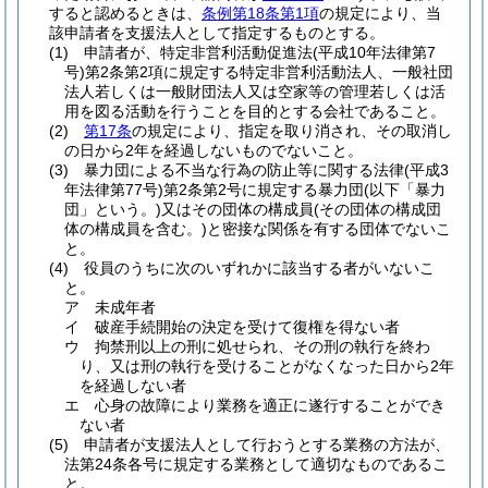
すると認めるときは、
条例第18条第1項
の規定により、当
該申請者を支援法人として指定するものとする。
(1)
申請者が、特定非営利活動促進法
(平成10年法律第7
号)
第2条第2項に規定する特定非営利活動法人、一般社団
法人若しくは一般財団法人又は空家等の管理若しくは活
用を図る活動を行うことを目的とする会社であること。
(2)
第17条
の規定により、指定を取り消され、その取消し
の日から2年を経過しないものでないこと。
(3)
暴力団による不当な行為の防止等に関する法律
(平成3
年法律第77号)
第2条第2号に規定する暴力団
(以下「暴力
団」という。)
又はその団体の構成員
(その団体の構成団
体の構成員を含む。)
と密接な関係を有する団体でないこ
と。
(4)
役員のうちに次のいずれかに該当する者がいないこ
と。
ア
未成年者
イ
破産手続開始の決定を受けて復権を得ない者
ウ
拘禁刑以上の刑に処せられ、その刑の執行を終わ
り、又は刑の執行を受けることがなくなった日から2年
を経過しない者
エ
心身の故障により業務を適正に遂行することができ
ない者
(5)
申請者が支援法人として行おうとする業務の方法が、
法第24条各号に規定する業務として適切なものであるこ
と。