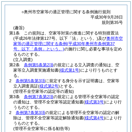
○奥州市空家等の適正管理に関する条例施行規則
平成30年9月28日
規則第35号
(趣旨)
第1条
この規則は、空家等対策の推進に関する特別措置法
(平成26年法律第127号。以下「法」という。)
及び
奥州市空
家等の適正管理に関する条例
(平成30年奥州市条例第37
号。以下「条例」という。)
の施行に関し必要な事項を定め
るものとする。
(立入調査)
第2条
条例第5条第2項
の規定による立入調査の通知は、空
家等立入調査実施通知書
(
様式第1号
)
により行うものとす
る。
2
条例第5条第3項
に規定する身分を示す証明書は、空家等
立入調査員証
(
様式第2号
)
とする。
(管理不全空家等の認定等の通知)
第3条
条例第7条第2項
の規定による管理不全空家等の認定
の通知は、管理不全空家等認定通知書
(
様式第3号
)
により行
うものとする。
2
条例第7条第3項
の規定による管理不全空家等の認定の解
除は、管理不全空家等認定解除通知書
(
様式第4号
)
により行
うものとする。
(管理不全空家等に係る勧告等)