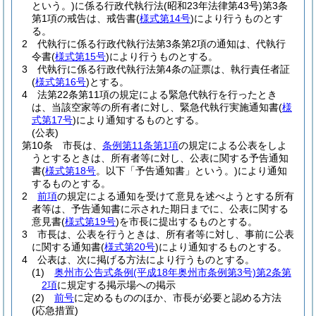
という。)
に係る行政代執行法
(昭和23年法律第43号)
第3条
第1項の戒告は、戒告書
(
様式第14号
)
により行うものとす
る。
2
代執行に係る行政代執行法第3条第2項の通知は、代執行
令書
(
様式第15号
)
により行うものとする。
3
代執行に係る行政代執行法第4条の証票は、執行責任者証
(
様式第16号
)
とする。
4
法第22条第11項の規定による緊急代執行を行ったとき
は、当該空家等の所有者に対し、緊急代執行実施通知書
(
様
式第17号
)
により通知するものとする。
(公表)
第10条
市長は、
条例第11条第1項
の規定による公表をしよ
うとするときは、所有者等に対し、公表に関する予告通知
書
(
様式第18号
。以下「予告通知書」という。)
により通知
するものとする。
2
前項
の規定による通知を受けて意見を述べようとする所有
者等は、予告通知書に示された期日までに、公表に関する
意見書
(
様式第19号
)
を市長に提出するものとする。
3
市長は、公表を行うときは、所有者等に対し、事前に公表
に関する通知書
(
様式第20号
)
により通知するものとする。
4
公表は、次に掲げる方法により行うものとする。
(1)
奥州市公告式条例
(平成18年奥州市条例第3号)
第2条第
2項
に規定する掲示場への掲示
(2)
前号
に定めるもののほか、市長が必要と認める方法
(応急措置)