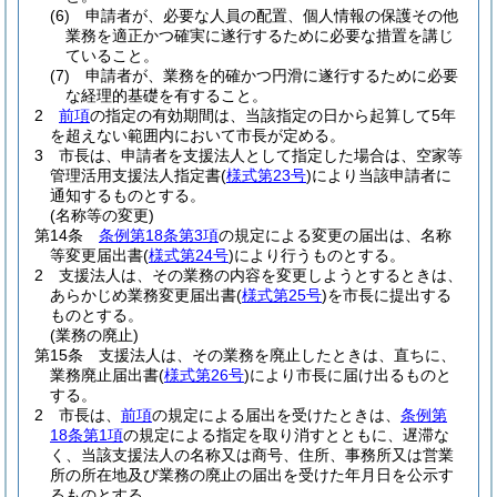
(6)
申請者が、必要な人員の配置、個人情報の保護その他
業務を適正かつ確実に遂行するために必要な措置を講じ
ていること。
(7)
申請者が、業務を的確かつ円滑に遂行するために必要
な経理的基礎を有すること。
2
前項
の指定の有効期間は、当該指定の日から起算して5年
を超えない範囲内において市長が定める。
3
市長は、申請者を支援法人として指定した場合は、空家等
管理活用支援法人指定書
(
様式第23号
)
により当該申請者に
通知するものとする。
(名称等の変更)
第14条
条例第18条第3項
の規定による変更の届出は、名称
等変更届出書
(
様式第24号
)
により行うものとする。
2
支援法人は、その業務の内容を変更しようとするときは、
あらかじめ業務変更届出書
(
様式第25号
)
を市長に提出する
ものとする。
(業務の廃止)
第15条
支援法人は、その業務を廃止したときは、直ちに、
業務廃止届出書
(
様式第26号
)
により市長に届け出るものと
する。
2
市長は、
前項
の規定による届出を受けたときは、
条例第
18条第1項
の規定による指定を取り消すとともに、遅滞な
く、当該支援法人の名称又は商号、住所、事務所又は営業
所の所在地及び業務の廃止の届出を受けた年月日を公示す
るものとする。