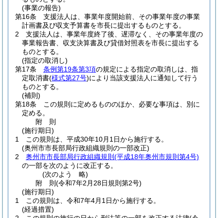
(事業の報告)
第16条
支援法人は、事業年度開始前、その事業年度の事業
計画書及び収支予算書を市長に提出するものとする。
2
支援法人は、事業年度終了後、遅滞なく、その事業年度の
事業報告書、収支決算書及び貸借対照表を市長に提出する
ものとする。
(指定の取消し)
第17条
条例第19条第3項
の規定による指定の取消しは、指
定取消書
(
様式第27号
)
により当該支援法人に通知して行う
ものとする。
(補則)
第18条
この規則に定めるもののほか、必要な事項は、別に
定める。
附
則
(施行期日)
1
この規則は、平成30年10月1日から施行する。
(奥州市市長部局行政組織規則の一部改正)
2
奥州市市長部局行政組織規則
(平成18年奥州市規則第4号)
の一部を次のように改正する。
(次のよう 略)
附
則
(令和7年2月28日
規則第2号)
(施行期日)
1
この規則は、令和7年4月1日から施行する。
(経過措置)