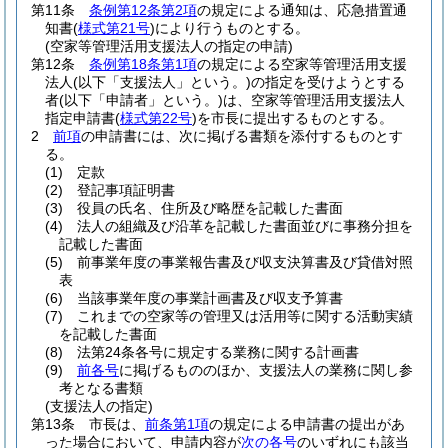
第11条
条例第12条第2項
の規定による通知は、応急措置通
知書
(
様式第21号
)
により行うものとする。
(空家等管理活用支援法人の指定の申請)
第12条
条例第18条第1項
の規定による空家等管理活用支援
法人
(以下「支援法人」という。)
の指定を受けようとする
者
(以下「申請者」という。)
は、空家等管理活用支援法人
指定申請書
(
様式第22号
)
を市長に提出するものとする。
2
前項
の申請書には、次に掲げる書類を添付するものとす
る。
(1)
定款
(2)
登記事項証明書
(3)
役員の氏名、住所及び略歴を記載した書面
(4)
法人の組織及び沿革を記載した書面並びに事務分担を
記載した書面
(5)
前事業年度の事業報告書及び収支決算書及び貸借対照
表
(6)
当該事業年度の事業計画書及び収支予算書
(7)
これまでの空家等の管理又は活用等に関する活動実績
を記載した書面
(8)
法第24条各号に規定する業務に関する計画書
(9)
前各号
に掲げるもののほか、支援法人の業務に関し参
考となる書類
(支援法人の指定)
第13条
市長は、
前条第1項
の規定による申請書の提出があ
った場合において、申請内容が
次の各号
のいずれにも該当