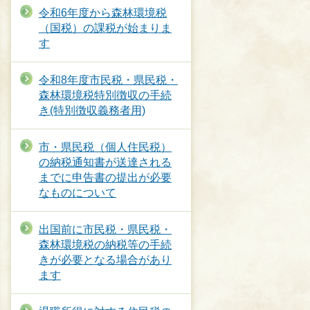
令和6年度から森林環境税
（国税）の課税が始まりま
す
令和8年度市民税・県民税・
森林環境税特別徴収の手続
き(特別徴収義務者用)
市・県民税（個人住民税）
の納税通知書が送達される
までに申告書の提出が必要
なものについて
出国前に市民税・県民税・
森林環境税の納税等の手続
きが必要となる場合があり
ます