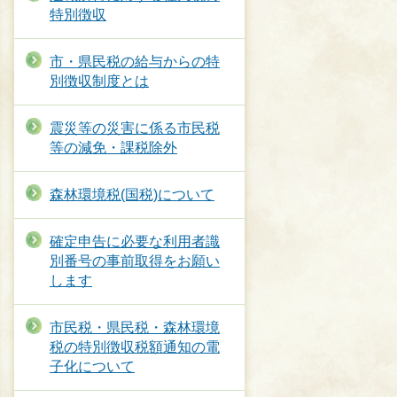
特別徴収
市・県民税の給与からの特
別徴収制度とは
震災等の災害に係る市民税
等の減免・課税除外
森林環境税(国税)について
確定申告に必要な利用者識
別番号の事前取得をお願い
します
市民税・県民税・森林環境
税の特別徴収税額通知の電
子化について