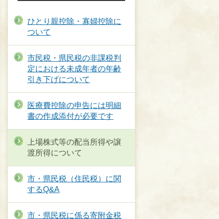
ひとり親控除・寡婦控除に
ついて
市民税・県民税の非課税判
定における未成年者の年齢
引き下げについて
医療費控除の申告には明細
書の作成添付が必要です
上場株式等の配当所得や譲
渡所得について
市・県民税（住民税）に関
するQ&A
市・県民税に係る寄附金税