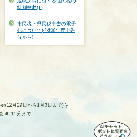
退職所得に対する住民税の
特別徴収(1)
市民税・県民税申告の電子
化について(令和8年度申告
分から)
12月29日から1月3日まで)を
後5時15分まで