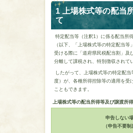
1 上場株式等の配当
て
特定配当等（注釈1）に係る配当所
（以下、「上場株式等の特定配当等
受ける際に「道府県民税配当割」及
分離して課税され、特別徴収されて
したがって、上場株式等の特定配当
度）が、各種所得控除等の適用を受
こともできます。
上場株式等の配当所得等及び譲渡所
申告しない
（申告不要制