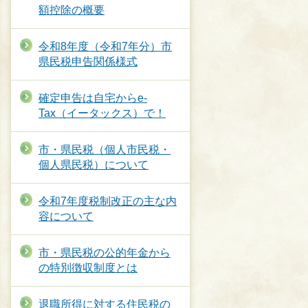
額控除の概要
令和8年度（令和7年分）市
県民税申告関係様式
確定申告は自宅からe‐
Tax（イータックス）で！
市・県民税（個人市民税・
個人県民税）について
令和7年度税制改正の主な内
容について
市・県民税の公的年金から
の特別徴収制度とは
退職所得に対する住民税の