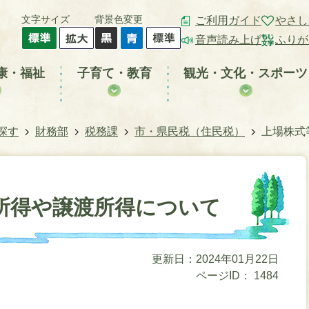
文字サイズ
背景色変更
ご利用ガイド
やさし
音声読み上げ
ふりが
康・福祉
子育て・教育
観光・文化・スポーツ
探す
財務部
税務課
市・県民税（住民税）
上場株式
所得や譲渡所得について
更新日：2024年01月22日
ページID：
1484