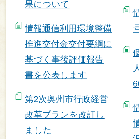
果について
情報通信利用環境整備
号
推進交付金交付要綱に
基づく事後評価報告
書を公表します
6
第2次奥州市行政経営
改革プランを改訂し
ました