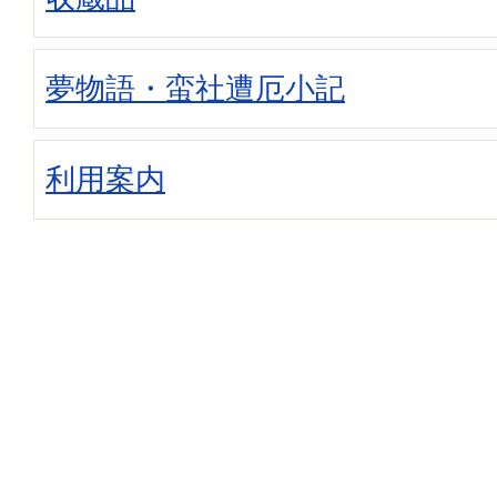
夢物語・蛮社遭厄小記
利用案内