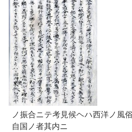
ノ振合ニテ考見候ヘハ西洋ノ風
自国ノ者其内ニ