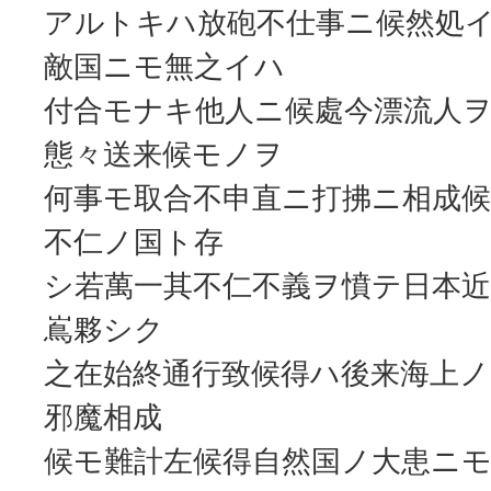
アルトキハ放砲不仕事ニ候然処
敵国ニモ無之イハゝ
付合モナキ他人ニ候處今漂流人
態々送来候モノヲ
何事モ取合不申直ニ打拂ニ相成
不仁ノ国ト存
シ若萬一其不仁不義ヲ憤テ日本
嶌夥シク
之在始終通行致候得ハ後来海上
邪魔相成
候モ難計左候得自然国ノ大患ニ