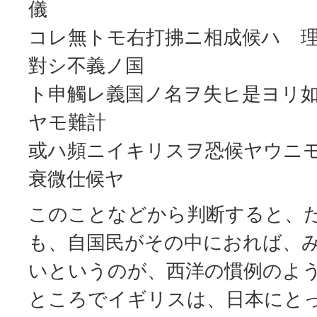
儀
コレ無トモ右打拂ニ相成候ハゝ
對シ不義ノ国
ト申觸レ義国ノ名ヲ失ヒ是ヨリ
ヤモ難計
或ハ頻ニイキリスヲ恐候ヤウニ
衰微仕候ヤ
このことなどから判断すると、
も、自国民がその中におれば、
いというのが、西洋の慣例のよ
ところでイギリスは、日本にと