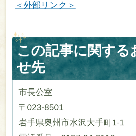
＜外部リンク＞
この記事に関する
せ先
市長公室
〒023-8501
岩手県奥州市水沢大手町1-1