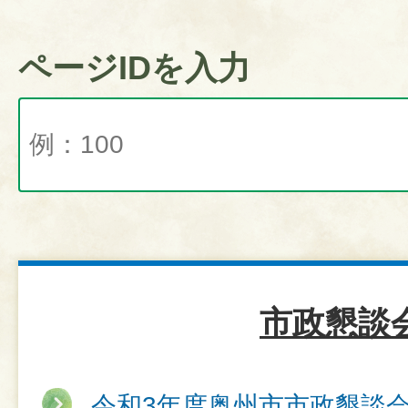
ページIDを入力
市政懇談
令和3年度奥州市市政懇談