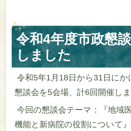
令和4年度市政懇
しました
令和5年1月18日から31日に
懇談会を5会場、計6回開催し
今回の懇談会テーマ：『地域
機能と新病院の役割について』