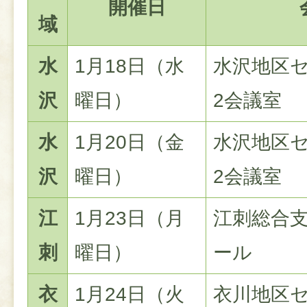
開催日
域
水
1月18日（水
水沢地区セ
沢
曜日）
2会議室
水
1月20日（金
水沢地区セ
沢
曜日）
2会議室
江
1月23日（月
江刺総合支
刺
曜日）
ール
衣
1月24日（火
衣川地区セ