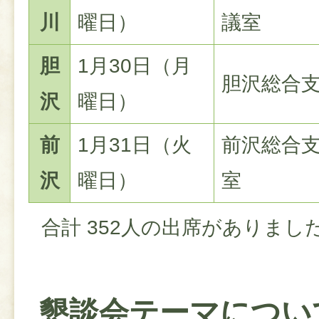
川
曜日）
議室
胆
1月30日（月
胆沢総合支
沢
曜日）
前
1月31日（火
前沢総合支
沢
曜日）
室
合計 352人の出席がありまし
懇談会テーマについ