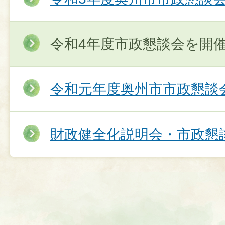
令和4年度市政懇談会を開
令和元年度奥州市市政懇談
財政健全化説明会・市政懇