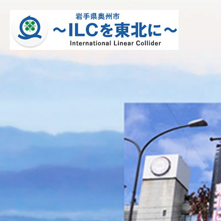
1
枚
目
の
ス
ラ
イ
ド