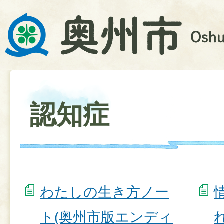
認知症
わたしの生き方ノー
ト(奥州市版エンディ