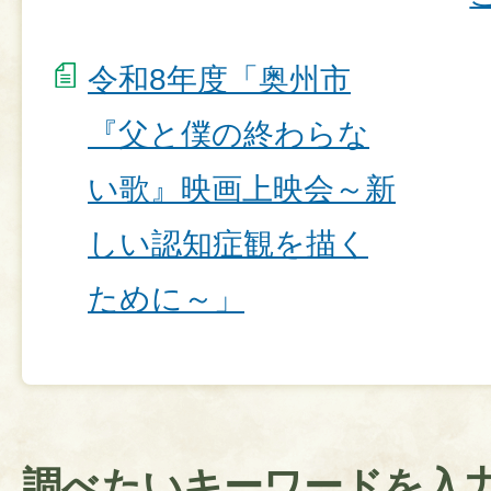
令和8年度「奥州市
『父と僕の終わらな
い歌』映画上映会～新
しい認知症観を描く
ために～」
調べたいキーワードを入