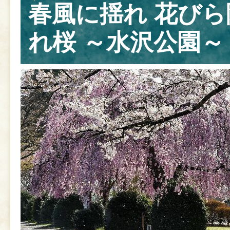
春風に揺れ 花び
れ桜 ～水沢公園～