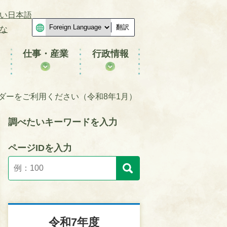
い日本語
翻訳
な
仕事・産業
行政情報
ダーをご利用ください（令和8年1月）
調べたいキーワードを入力
ページIDを入力
令和7年度