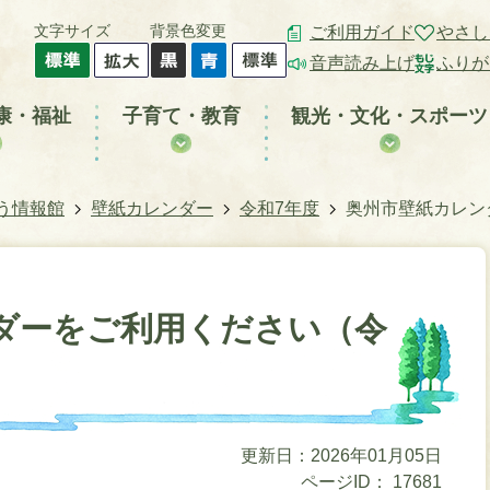
文字サイズ
背景色変更
ご利用ガイド
やさし
音声読み上げ
ふりが
康・福祉
子育て・教育
観光・文化・スポーツ
う情報館
壁紙カレンダー
令和7年度
奥州市壁紙カレン
ダーをご利用ください（令
更新日：2026年01月05日
ページID：
17681