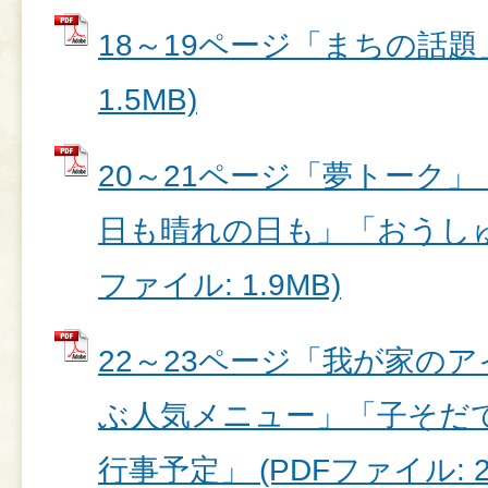
18～19ページ「まちの話題」
1.5MB)
20～21ページ「夢トーク
日も晴れの日も」「おうしゅう
ファイル: 1.9MB)
22～23ページ「我が家の
ぶ人気メニュー」「子そだ
行事予定」 (PDFファイル: 2.