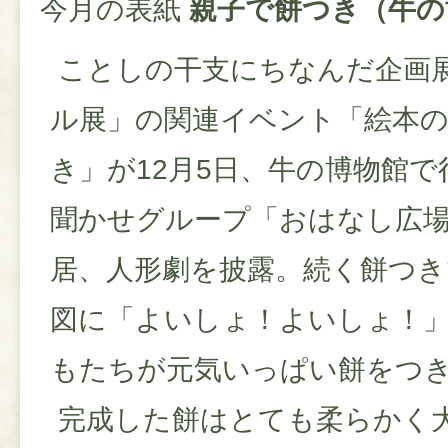
今月の表紙
親子で餅つき（牛の
ことしの干支にちなんだ企画
ル展」の関連イベント「絵本
き」が12月5日、牛の博物館
聞かせグループ「おはなし広
居、人形劇を披露。続く餅つき
図に「よいしょ！よいしょ！
もたちが元気いっぱい餅をつ
完成した餅はとても柔らかく