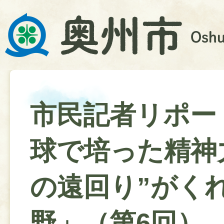
市民記者リポー
球で培った精神力
の遠回り”がく
野」（第6回）