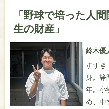
「野球で培った人間
生の財産」
鈴木優
すずき
身。静
年。小
め、中