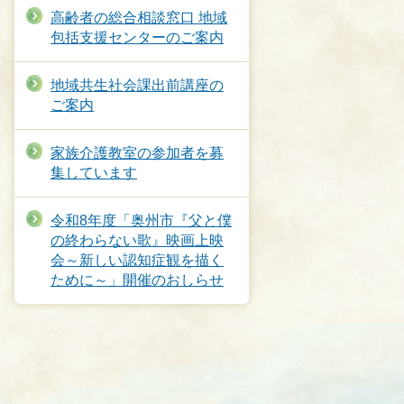
高齢者の総合相談窓口 地域
包括支援センターのご案内
地域共生社会課出前講座の
ご案内
家族介護教室の参加者を募
集しています
令和8年度「奥州市『父と僕
の終わらない歌』映画上映
会～新しい認知症観を描く
ために～」開催のおしらせ