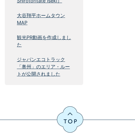
Shirotoritate Iseki）
大谷翔平ホームタウン
MAP
観光PR動画を作成しまし
た
ジャパンエコトラック
「奥州」のエリア・ルー
トが公開されました