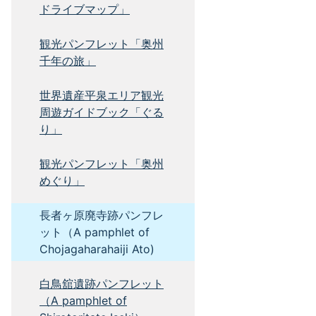
ドライブマップ」
観光パンフレット「奥州
千年の旅」
世界遺産平泉エリア観光
周遊ガイドブック「ぐる
り」
観光パンフレット「奥州
めぐり」
長者ヶ原廃寺跡パンフレ
ット（A pamphlet of
Chojagaharahaiji Ato)
白鳥舘遺跡パンフレット
（A pamphlet of