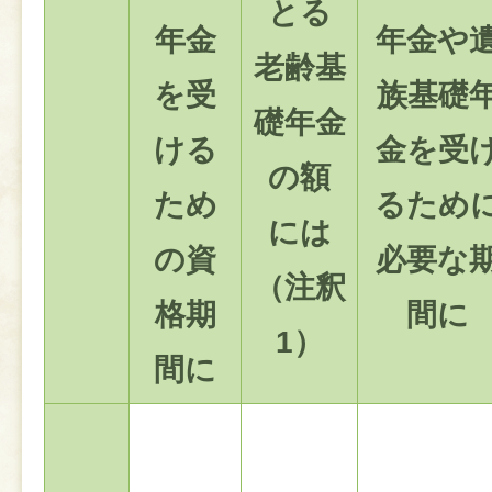
とる
年金
年金や
老齢基
を受
族基礎
礎年金
ける
金を受
の額
ため
るため
には
の資
必要な
（注釈
格期
間に
1）
間に