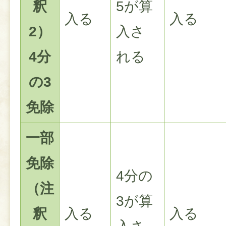
釈
5が算
入る
入る
2）
入さ
4分
れる
の3
免除
一部
免除
4分の
（注
3が算
釈
入る
入る