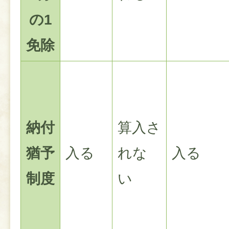
の1
免除
納付
算入さ
猶予
入る
れな
入る
制度
い