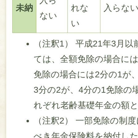
入ら
未納
れな
入らな
ない
い
（注釈1） 平成21年3月
ては、全額免除の場合には
免除の場合には2分の1が
3分の2が、4分の1免除の
れぞれ老齢基礎年金の額
（注釈2） 一部免除の制
べき年金保険料を納付し