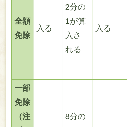
2分の
全額
1が算
入る
入る
免除
入さ
れる
一部
免除
（注
8分の