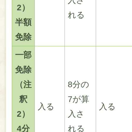
入さ
2）
れる
半額
免除
一部
免除
（注
8分の
釈
7が算
入る
入る
2）
入さ
4分
れる