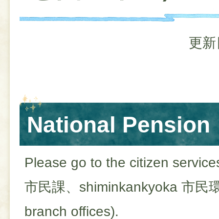
更新
National Pension
Please go to the citizen service
市民課、
shiminkankyoka
市民
branch offices)
.