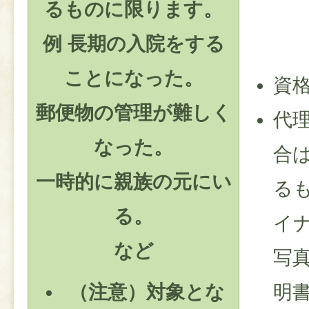
るものに限ります。
例 長期の入院をする
ことになった。
資
郵便物の管理が難しく
代
なった。
合
一時的に親族の元にい
る
る。
イ
など
写
（注意）対象とな
明