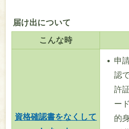
届け出について
こんな時
申
認
許
ー
資格確認書をなくして
的