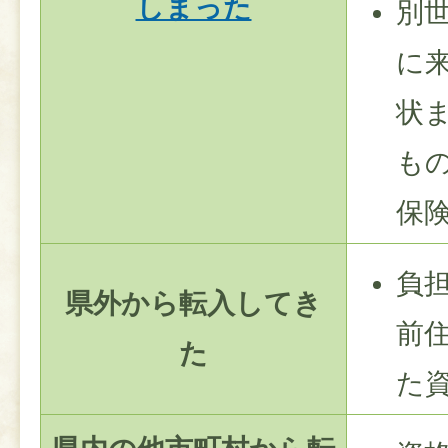
しまった
別
に
状
も
保
負
県外から転入してき
前
た
た