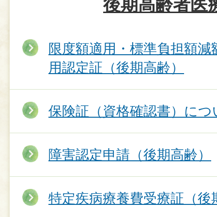
後期高齢者医
限度額適用・標準負担額減
用認定証（後期高齢）
保険証（資格確認書）につ
障害認定申請（後期高齢）
特定疾病療養費受療証（後