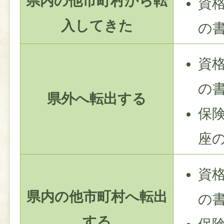
県内の他市町村から転
資
入してきた
の
資
の
県外へ転出する
保
座
資
県内の他市町村へ転出
の
する