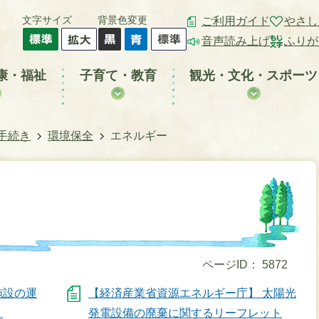
文字サイズ
背景色変更
ご利用ガイド
やさし
音声読み上げ
ふりが
康・福祉
子育て・教育
観光・文化・スポーツ
手続き
環境保全
エネルギー
ページID：
5872
施設の運
【経済産業省資源エネルギー庁】 太陽光
。
発電設備の廃棄に関するリーフレット