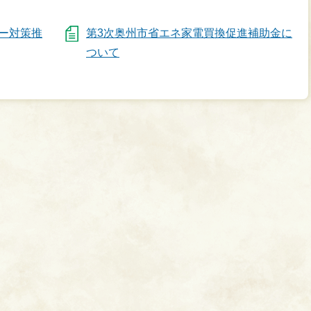
ー対策推
第3次奥州市省エネ家電買換促進補助金に
ついて