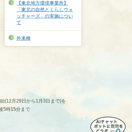
【東北地方環境事業所】
「東北の自然とくらしウォ
ッチャーズ」の実施につい
て
外来種
12月29日から1月3日まで)を
後5時15分まで