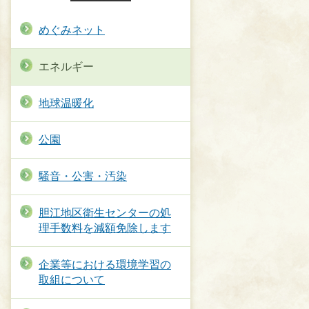
めぐみネット
エネルギー
地球温暖化
公園
騒音・公害・汚染
胆江地区衛生センターの処
理手数料を減額免除します
企業等における環境学習の
取組について