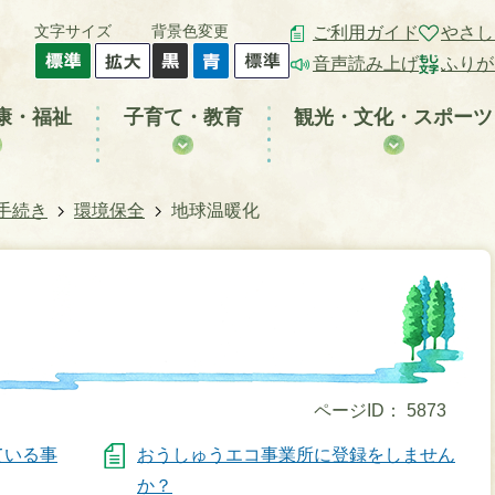
文字サイズ
背景色変更
ご利用ガイド
やさし
音声読み上げ
ふりが
康・福祉
子育て・教育
観光・文化・スポーツ
手続き
環境保全
地球温暖化
ページID：
5873
ている事
おうしゅうエコ事業所に登録をしません
か？