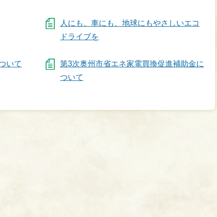
人にも、車にも、地球にもやさしいエコ
ドライブを
ついて
第3次奥州市省エネ家電買換促進補助金に
ついて