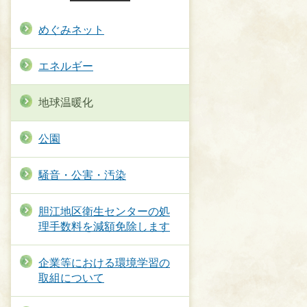
めぐみネット
エネルギー
地球温暖化
公園
騒音・公害・汚染
胆江地区衛生センターの処
理手数料を減額免除します
企業等における環境学習の
取組について