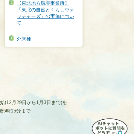
【東北地方環境事業所】
「東北の自然とくらしウォ
ッチャーズ」の実施につい
て
外来種
12月29日から1月3日まで)を
後5時15分まで