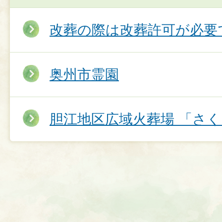
改葬の際は改葬許可が必要
奥州市霊園
胆江地区広域火葬場 「さ