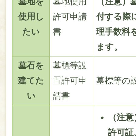
墓地を
墓地使用
（注意）
使用し
許可申請
付する際
たい
書
理手数料
ます。
墓石を
墓標等設
建てた
置許可申
墓標等の
い
請書
（注意
許可証