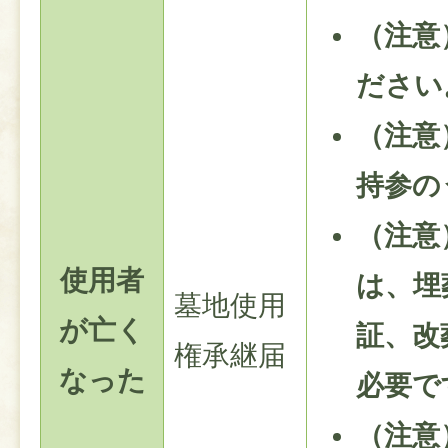
（注意
ださい
（注意
持参の
（注意
使用者
は、埋
墓地使用
が亡く
証、改
権承継届
なった
必要で
（注意