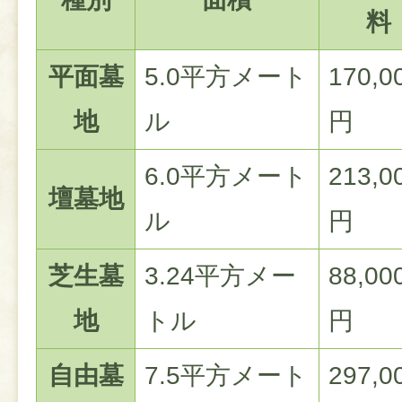
料
平面墓
5.0平方メート
170,0
地
ル
円
6.0平方メート
213,0
壇墓地
ル
円
芝生墓
3.24平方メー
88,00
地
トル
円
自由墓
7.5平方メート
297,0