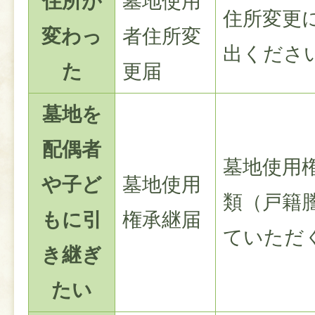
住所が
墓地使用
住所変更
変わっ
者住所変
出くださ
た
更届
墓地を
配偶者
墓地使用
や子ど
墓地使用
類（戸籍
もに引
権承継届
ていただ
き継ぎ
たい