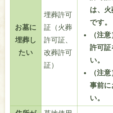
は、火
埋葬許可
です。
お墓に
証（火葬
（注意
埋葬し
許可証、
許可証
たい
改葬許可
い。
証）
（注意
事前に
い。