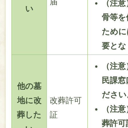
届
（注意
い
骨等を
ために
要とな
（注意
民課窓
他の墓
ださい
地に改
改葬許可
（注意
葬した
証
葬許可