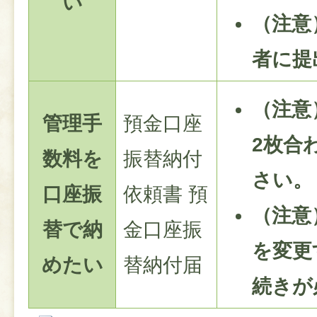
い
（注意
者に提
（注意
管理手
預金口座
2枚合
数料を
振替納付
さい。
口座振
依頼書 預
（注意
替で納
金口座振
を変更
めたい
替納付届
続きが