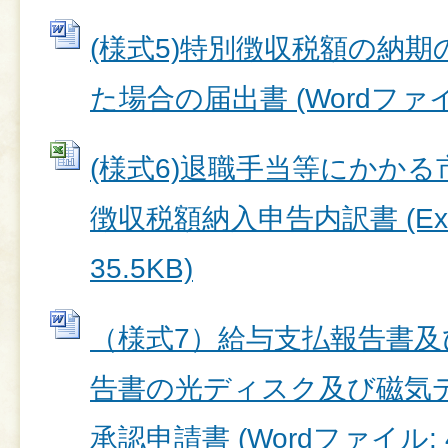
(様式5)特別徴収税額の納
た場合の届出書 (Wordファイル:
(様式6)退職手当等にかかる
徴収税額納入申告内訳書 (Ex
35.5KB)
（様式7）給与支払報告書及
告書の光ディスク及び磁気
承認申請書 (Wordファイル: 4