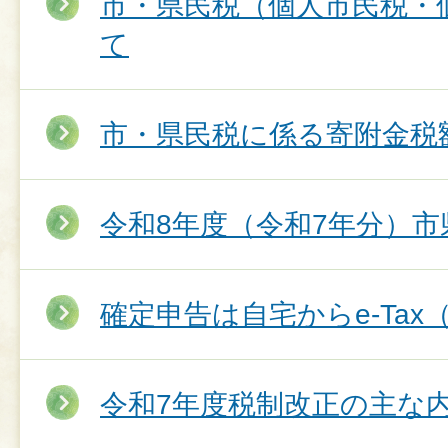
市・県民税（個人市民税・
て
市・県民税に係る寄附金税
令和8年度（令和7年分）
確定申告は自宅からe‐Ta
令和7年度税制改正の主な