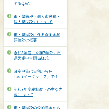
するQ&A
市・県民税（個人市民税・
個人県民税）について
市・県民税に係る寄附金税
額控除の概要
令和8年度（令和7年分）市
県民税申告関係様式
確定申告は自宅からe‐
Tax（イータックス）で！
令和7年度税制改正の主な内
容について
市・県民税の公的年金から