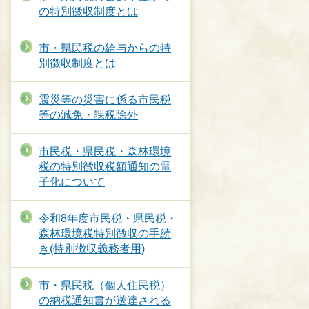
の特別徴収制度とは
市・県民税の給与からの特
別徴収制度とは
震災等の災害に係る市民税
等の減免・課税除外
市民税・県民税・森林環境
税の特別徴収税額通知の電
子化について
令和8年度市民税・県民税・
森林環境税特別徴収の手続
き(特別徴収義務者用)
市・県民税（個人住民税）
の納税通知書が送達される