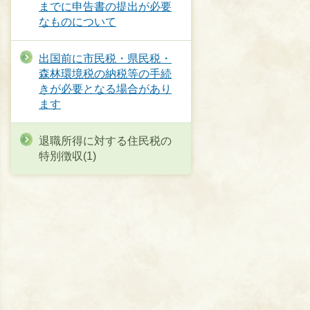
までに申告書の提出が必要
なものについて
出国前に市民税・県民税・
森林環境税の納税等の手続
きが必要となる場合があり
ます
退職所得に対する住民税の
特別徴収(1)