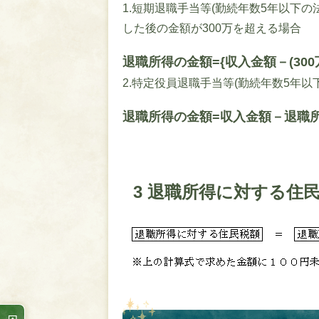
1.短期退職手当等(勤続年数5年以下
した後の金額が300万を超える場合
退職所得の金額={収入金額－(300
2.特定役員退職手当等(勤続年数5年
退職所得の金額=収入金額－退職
3 退職所得に対する住