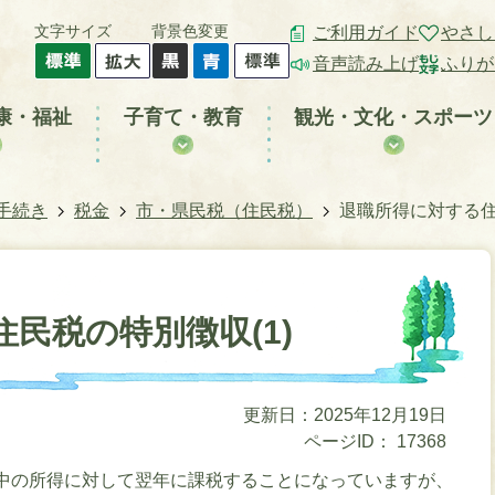
文字サイズ
背景色変更
ご利用ガイド
やさし
音声読み上げ
ふりが
康・福祉
子育て・教育
観光・文化・スポーツ
手続き
税金
市・県民税（住民税）
退職所得に対する住
民税の特別徴収(1)
更新日：2025年12月19日
ページID：
17368
中の所得に対して翌年に課税することになっていますが、