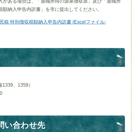
入がある場合は、「退職所得の源泉徴収票」及び「退職所
収税額納入申告内訳書」を市に提出してください。
 特別徴収税額納入申告内訳書 (Excelファイル:
線1339、1359）
0
問い合わせ先