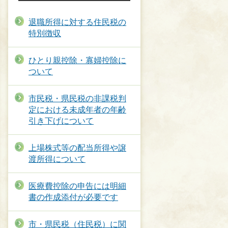
退職所得に対する住民税の
特別徴収
ひとり親控除・寡婦控除に
ついて
市民税・県民税の非課税判
定における未成年者の年齢
引き下げについて
上場株式等の配当所得や譲
渡所得について
医療費控除の申告には明細
書の作成添付が必要です
市・県民税（住民税）に関