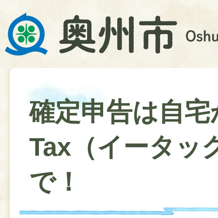
確定申告は自宅か
Tax（イータッ
で！