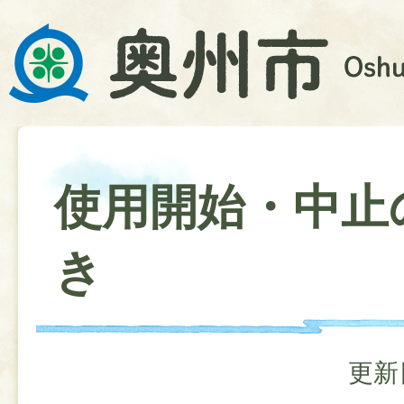
使用開始・中止
き
更新