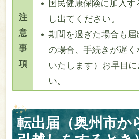
国民健康保険に加入す
注
し出てください。
意
期間を過ぎた場合も届
事
の場合、手続きが遅く
項
いたします）お早目に
い。
転出届（奥州市か