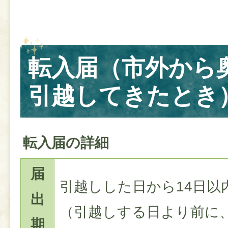
転入届（市外から
引越してきたとき
転入届の詳細
届
引越しした日から14日以
出
（引越しする日より前に
期