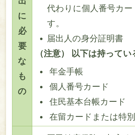
出
代わりに個人番号カー
に
す。
必
届出人の身分証明書
要
（注意） 以下は持ってい
な
年金手帳
も
個人番号カード
の
住民基本台帳カード
在留カードまたは特別