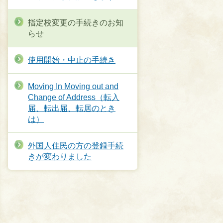
指定校変更の手続きのお知
らせ
使用開始・中止の手続き
Moving In Moving out and
Change of Address（転入
届、転出届、転居のとき
は）
外国人住民の方の登録手続
きが変わりました