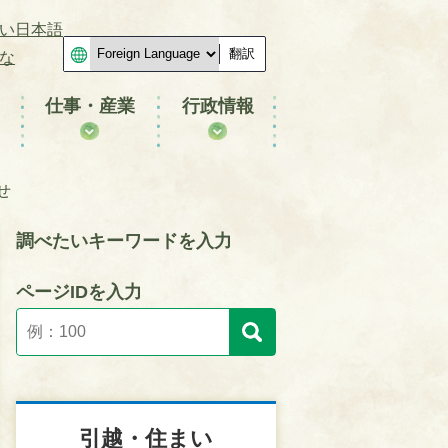
い日本語
翻訳
な
仕事・産業
行政情報
せ
調べたいキーワードを入力
ページIDを入力
引越・住まい