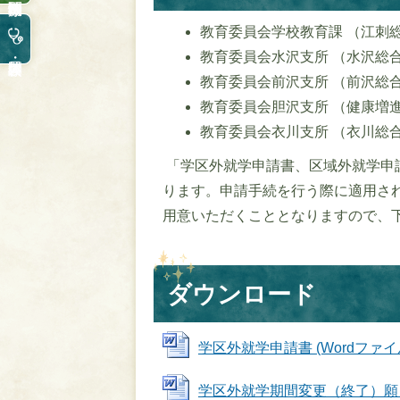
教育委員会学校教育課 （江刺総合支所
教育委員会水沢支所 （水沢総合支所2
教育委員会前沢支所 （前沢総合支所1
教育委員会胆沢支所 （健康増進プラ
教育委員会衣川支所 （衣川総合支所 
「学区外就学申請書、区域外就学申
ります。申請手続を行う際に適用さ
用意いただくこととなりますので、
ダウンロード
学区外就学申請書 (Wordファイル: 
学区外就学期間変更（終了）願 (Wo