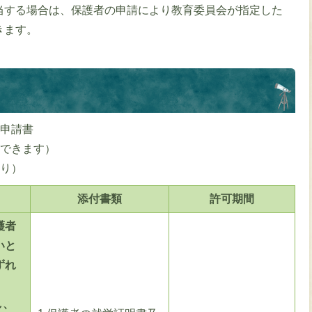
当する場合は、保護者の申請により教育委員会が指定した
きます。
学申請書
ができます）
おり）
添付書類
許可期間
護者
いと
ずれ
し、