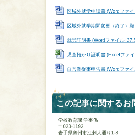
区域外就学申請書 (Wordファイル: 
区域外就学期間変更（終了）願 (Wo
就労証明書 (Wordファイル: 37.5
児童預かり証明書 (Excelファイル:
自営業従事申告書 (Wordファイル: 
この記事に関するお
学校教育課 学事係
〒023-1192
岩手県奥州市江刺大通り1-8