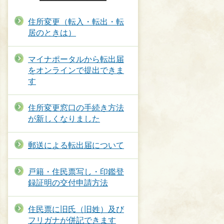
住所変更（転入・転出・転
居のときは）
マイナポータルから転出届
をオンラインで提出できま
す
住所変更窓口の手続き方法
が新しくなりました
郵送による転出届について
戸籍・住民票写し・印鑑登
録証明の交付申請方法
住民票に旧氏（旧姓）及び
フリガナが併記できます