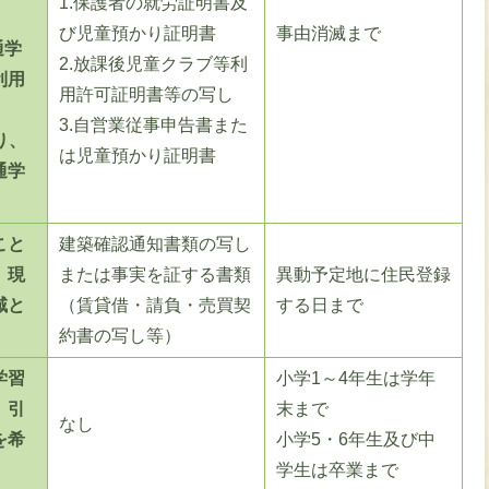
1.保護者の就労証明書及
び児童預かり証明書
事由消滅まで
通学
2.放課後児童クラブ等利
利用
用許可証明書等の写し
3.自営業従事申告書また
り、
は児童預かり証明書
通学
こと
建築確認通知書類の写し
、現
または事実を証する書類
異動予定地に住民登録
域と
（賃貸借・請負・売買契
する日まで
約書の写し等）
学習
小学1～4年生は学年
、引
末まで
なし
を希
小学5・6年生及び中
学生は卒業まで