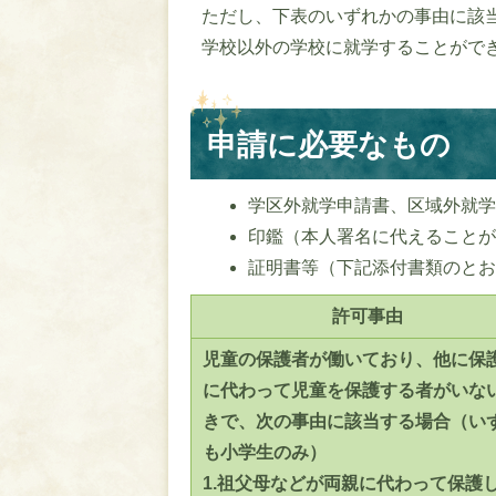
ただし、下表のいずれかの事由に該
学校以外の学校に就学することがで
申請に必要なもの
学区外就学申請書、区域外就
印鑑（本人署名に代えること
証明書等（下記添付書類のと
許可事由
児童の保護者が働いており、他に保
に代わって児童を保護する者がいな
きで、次の事由に該当する場合（い
も小学生のみ）
1.祖父母などが両親に代わって保護