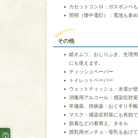
カセットコンロ：ガスボンベ
照明（懐中電灯）：電池も多
その他
紙オムツ、おしりふき、生理
にも使えます。
ティッシュペーパー
トイレットペーパー
ウェットティッシュ：水道が
消毒用アルコール：感染症対
常備薬、持病薬：おくすり手
マスク：感染症対策にも有効
肌着などの着替え、タオル
授乳用ポンチョ：母乳をあげ