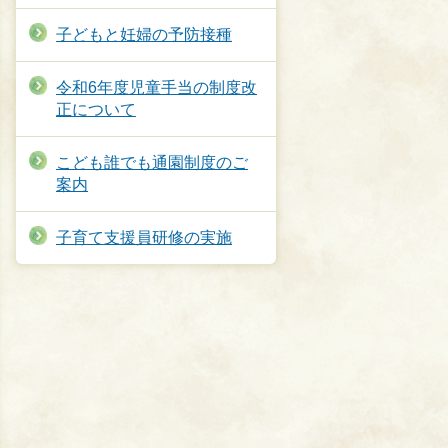
子どもと妊婦の予防接種
令和6年度児童手当の制度改
正について
こども誰でも通園制度のご
案内
子育て支援員研修の実施