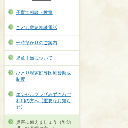
子育て相談・教室
こども救急相談電話
一時預かりのご案内
児童手当について
ひとり親家庭等医療費助成
制度
エンゼルプラザみずさわご
利用の方へ【重要なお知ら
せ】
災害に備えましょう（乳幼