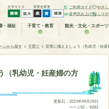
文字サイズ
背景色変更
ご利用ガイド
やさし
音声読み上げ
ふりが
康・福祉
子育て・教育
観光・文化・スポーツ
ーンから探す
子育て
災害に備えましょう（乳幼児・妊産
う（乳幼児・妊産婦の方
更新日：2023年09月29日
ページID：
9393