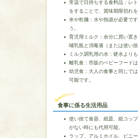
常温で日持ちする食料品：レ
をすることで、賞味期限切れ
米や乾麺：水や熱源が必要で
う。
育児用ミルク：余分に買い置
哺乳瓶と消毒液（または使い
ミルク調乳用の水：硬水より
離乳食：市販のベビーフード
幼児食：大人の食事と同じで
可能です。
食事に係る生活用品
使い捨て食器、紙皿、紙コッ
がない時にも代用可能。
ラップ、アルミホイル、ビニ