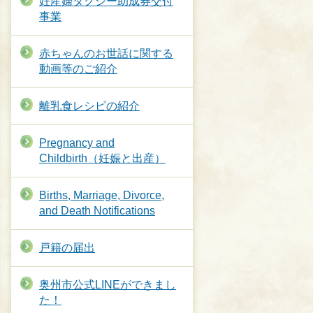
妊産婦タクシー助成券交付
事業
赤ちゃんのお世話に関する
動画等のご紹介
離乳食レシピの紹介
Pregnancy and
Childbirth（妊娠と出産）
Births, Marriage, Divorce,
and Death Notifications
戸籍の届出
奥州市公式LINEができまし
た！