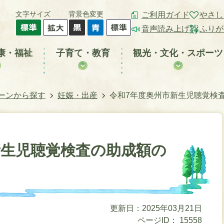
文字サイズ
背景色変更
ご利用ガイド
やさし
音声読み上げ
ふりが
康・福祉
子育て・教育
観光・文化・スポーツ
ーンから探す
妊娠・出産
令和7年度奥州市新生児聴覚検
新生児聴覚検査の助成額の
更新日：2025年03月21日
ページID：
15558