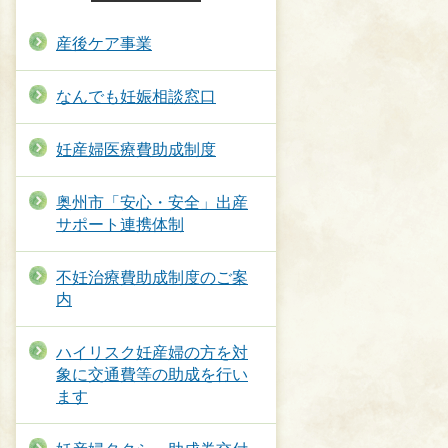
産後ケア事業
なんでも妊娠相談窓口
妊産婦医療費助成制度
奥州市「安心・安全」出産
サポート連携体制
不妊治療費助成制度のご案
内
ハイリスク妊産婦の方を対
象に交通費等の助成を行い
ます