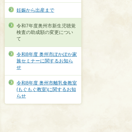
妊娠から出産まで
令和7年度奥州市新生児聴覚
検査の助成額の変更につい
て
令和8年度 奥州市ぽかぽか家
族セミナーに関するお知ら
せ
令和8年度 奥州市離乳食教室
(もぐもぐ教室)に関するお知
らせ