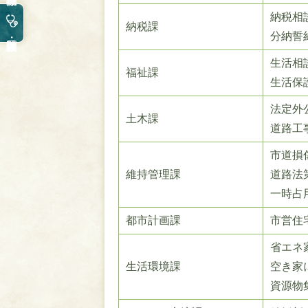
納税相
納税課
分納誓
生活相
福祉課
生活保
法定外
土木課
道路工
市道損
維持管理課
道路法
一時占
都市計画課
市営住
省エネ
生活環境課
空き家
資源物