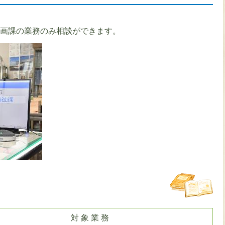
計画課の業務のみ相談ができます。
対 象 業 務