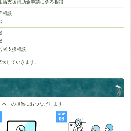
生活支援補助金申請に係る相談
活相談
談
談
談
若者支援相談
拡大していきます。
。本庁の担当におつなぎします。