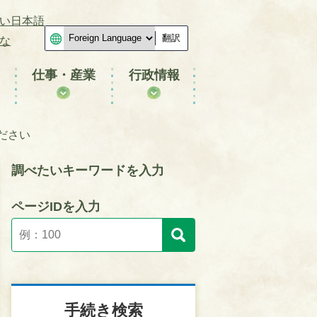
い日本語
翻訳
な
仕事・産業
行政情報
ださい
調べたいキーワードを入力
ページIDを入力
手続き検索