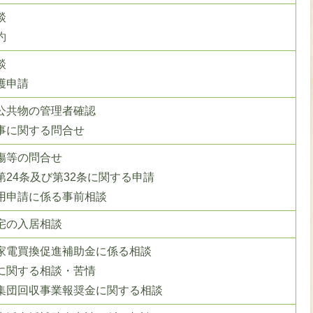
談
約
談
護申請
公共物の管理者確認
事に関する問合せ
傷等の問合せ
第24条及び第32条に関する申請
用申請に係る事前相談
宅の入居相談
家電買換促進補助金に係る相談
に関する相談・苦情
集団回収事業報奨金に関する相談