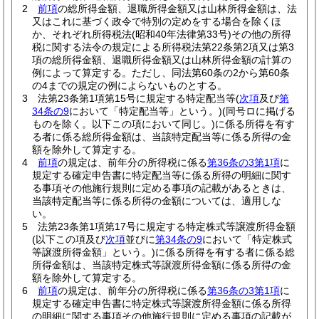
2
前項
の総所得金額、退職所得金額又は山林所得金額は、法
又はこれに基づく政令で特別の定めをする場合を除くほ
か、それぞれ所得税法
(昭和40年法律第33号)
その他の所得
税に関する法令の規定による所得税法第22条第2項又は第3
項の総所得金額、退職所得金額又は山林所得金額の計算の
例によって算定する。
ただし、同法第60条の2から第60条
の4までの規定の例によらないものとする。
3
法第23条第1項第15号に規定する特定配当等
(
次項
及び
第
34条の9
において「特定配当等」という。)
(同号ロに掲げる
ものを除く。以下この項において同じ。)
に係る所得を有す
る者に係る総所得金額は、当該特定配当等に係る所得の金
額を除外して算定する。
4
前項
の規定は、前年分の所得税に係る
第36条の3第1項
に
規定する確定申告書に特定配当等に係る所得の明細に関す
る事項その他施行規則に定める事項の記載があるときは、
当該特定配当等に係る所得の金額については、適用しな
い。
5
法第23条第1項第17号に規定する特定株式等譲渡所得金額
(以下この項及び
次項
並びに
第34条の9
において「特定株式
等譲渡所得金額」という。)
に係る所得を有する者に係る総
所得金額は、当該特定株式等譲渡所得金額に係る所得の金
額を除外して算定する。
6
前項
の規定は、前年分の所得税に係る
第36条の3第1項
に
規定する確定申告書に特定株式等譲渡所得金額に係る所得
の明細に関する事項その他施行規則に定める事項の記載が