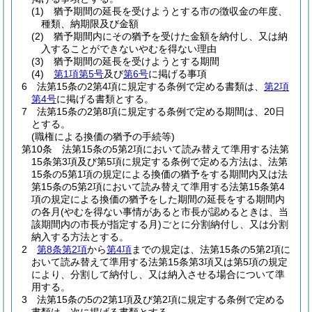
(1)
猶予期間の延長を受けようとする市の徴収金の年度、
種類、納期限及び金額
(2)
猶予期間内にその猶予を受けた金額を納付し、又は納
入することができないやむを得ない理由
(3)
猶予期間の延長を受けようとする期間
(4)
第1項第5号
及び
第6号
に掲げる事項
6
法第15条の2第4項に規定する条例で定める書類は、
第2項
第4号
に掲げる書類とする。
7
法第15条の2第8項に規定する条例で定める期間は、20日
とする。
(職権による換価の猶予の手続等)
第10条
法第15条の5第2項において読み替えて準用する法第
15条第3項及び第5項に規定する条例で定める方法は、法第
15条の5第1項の規定による換価の猶予をする期間内又は法
第15条の5第2項において読み替えて準用する法第15条第4
項の規定による換価の猶予をした期間の延長をする期間内
の各月
(やむを得ない事情があると市長が認めるときは、当
該期間内の市長が指定する月)
ごとに分割納付し、又は分割
納入する方法とする。
2
第8条第2項
から
第4項
までの規定は、法第15条の5第2項に
おいて読み替えて準用する法第15条第3項又は第5項の規定
により、分割して納付し、又は納入させる場合について準
用する。
3
法第15条の5の2第1項及び第2項に規定する条例で定める