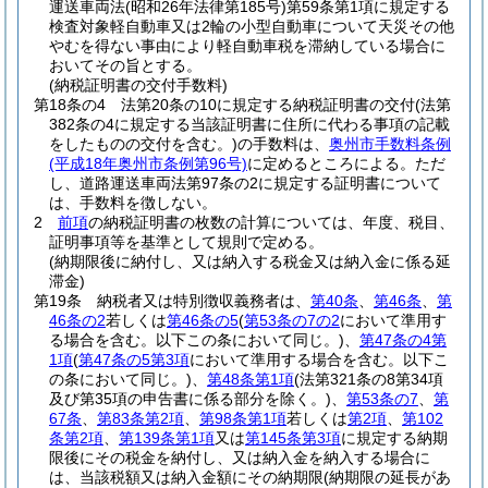
運送車両法
(昭和26年法律第185号)
第59条第1項に規定する
検査対象軽自動車又は2輪の小型自動車について天災その他
やむを得ない事由により軽自動車税を滞納している場合に
おいてその旨とする。
(納税証明書の交付手数料)
第18条の4
法第20条の10に規定する納税証明書の交付
(法第
382条の4に規定する当該証明書に住所に代わる事項の記載
をしたものの交付を含む。)
の手数料は、
奥州市手数料条例
(平成18年奥州市条例第96号)
に定めるところによる。
ただ
し、道路運送車両法第97条の2に規定する証明書について
は、手数料を徴しない。
2
前項
の納税証明書の枚数の計算については、年度、税目、
証明事項等を基準として規則で定める。
(納期限後に納付し、又は納入する税金又は納入金に係る延
滞金)
第19条
納税者又は特別徴収義務者は、
第40条
、
第46条
、
第
46条の2
若しくは
第46条の5
(
第53条の7の2
において準用す
る場合を含む。以下この条において同じ。)
、
第47条の4第
1項
(
第47条の5第3項
において準用する場合を含む。以下こ
の条において同じ。)
、
第48条第1項
(法第321条の8第34項
及び第35項の申告書に係る部分を除く。)
、
第53条の7
、
第
67条
、
第83条第2項
、
第98条第1項
若しくは
第2項
、
第102
条第2項
、
第139条第1項
又は
第145条第3項
に規定する納期
限後にその税金を納付し、又は納入金を納入する場合に
は、当該税額又は納入金額にその納期限
(納期限の延長があ