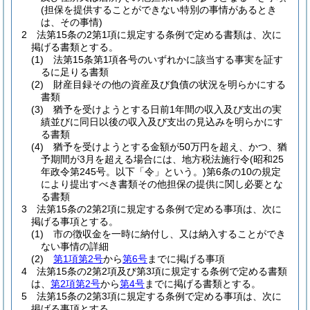
(担保を提供することができない特別の事情があるとき
は、その事情)
2
法第15条の2第1項に規定する条例で定める書類は、次に
掲げる書類とする。
(1)
法第15条第1項各号のいずれかに該当する事実を証す
るに足りる書類
(2)
財産目録その他の資産及び負債の状況を明らかにする
書類
(3)
猶予を受けようとする日前1年間の収入及び支出の実
績並びに同日以後の収入及び支出の見込みを明らかにす
る書類
(4)
猶予を受けようとする金額が50万円を超え、かつ、猶
予期間が3月を超える場合には、地方税法施行令
(昭和25
年政令第245号。以下「令」という。)
第6条の10の規定
により提出すべき書類その他担保の提供に関し必要とな
る書類
3
法第15条の2第2項に規定する条例で定める事項は、次に
掲げる事項とする。
(1)
市の徴収金を一時に納付し、又は納入することができ
ない事情の詳細
(2)
第1項第2号
から
第6号
までに掲げる事項
4
法第15条の2第2項及び第3項に規定する条例で定める書類
は、
第2項第2号
から
第4号
までに掲げる書類とする。
5
法第15条の2第3項に規定する条例で定める事項は、次に
掲げる事項とする。