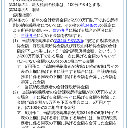
第34条の4
法人税割の税率は、100分の8.4とする。
第34条の5
削除
(調整控除)
第34条の6
前年の合計所得金額が2,500万円以下である所得
割の納税義務者については、その者の
第34条の3
の規定に
よる所得割の額から、
次の各号
に掲げる場合の区分に応
じ、
当該各号
に定める金額を控除する。
(1)
当該納税義務者の
第34条の3第2項
に規定する課税総所
得金額、課税退職所得金額及び課税山林所得金額の合計
額
(以下この条において「合計課税所得金額」という。)
が200万円以下である場合 次に掲げる金額のうちいず
れか少ない金額の100分の3に相当する金額
ア
5万円に、当該納税義務者が法第314条の6第1号イの
表の上欄に掲げる者に該当する場合には、当該納税義
務者に係る同表の下欄に掲げる金額を合算した金額を
加算した金額
イ
当該納税義務者の合計課税所得金額
(2)
当該納税義務者の合計課税所得金額が200万円を超え
る場合
ア
に掲げる金額から
イ
に掲げる金額を控除した
金額
(当該金額が5万円を下回る場合には、5万円とす
る。)
の100分の3に相当する金額
ア
5万円に、当該納税義務者が法第314条の6第1号イの
表の上欄に掲げる者に該当する場合には、当該納税義
務者に係る同表の下欄に掲げる金額を合算した金額を