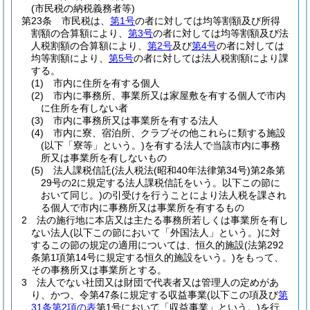
(市民税の納税義務者等)
第23条
市民税は、
第1号
の者に対しては均等割額及び所得
割額の合算額により、
第3号
の者に対しては均等割額及び法
人税割額の合算額により、
第2号
及び
第4号
の者に対しては
均等割額により、
第5号
の者に対しては法人税割額により課
する。
(1)
市内に住所を有する個人
(2)
市内に事務所、事業所又は家屋敷を有する個人で市内
に住所を有しない者
(3)
市内に事務所又は事業所を有する法人
(4)
市内に寮、宿泊所、クラブその他これらに類する施設
(以下「寮等」という。)
を有する法人で当該市内に事務
所又は事業所を有しないもの
(5)
法人課税信託
(法人税法
(昭和40年法律第34号)
第2条第
29号の2に規定する法人課税信託をいう。以下この節に
おいて同じ。)
の引受けを行うことにより法人税を課され
る個人で市内に事務所又は事業所を有するもの
2
法の施行地に本店又は主たる事務所若しくは事業所を有し
ない法人
(以下この節において「外国法人」という。)
に対
するこの節の規定の適用については、恒久的施設
(法第292
条第1項第14号に規定する恒久的施設をいう。)
をもって、
その事務所又は事業所とする。
3
法人でない社団又は財団で代表者又は管理人の定めがあ
り、かつ、令第47条に規定する収益事業
(以下この項及び
第
31条第2項の表
第1号において「収益事業」という。)
を行