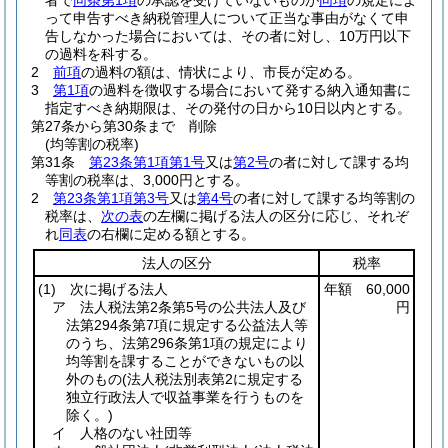
者で
同条第1項
の承認を受けていないものが
同項
の規定によ
って申告すべき納税管理人について正当な事由がなくて申
告しなかった場合においては、その者に対し、10万円以下
の過料を科する。
2
前項
の過料の額は、情状により、市長が定める。
3
第1項
の過料を徴収する場合において発する納入通知書に
指定すべき納期限は、その発付の日から10日以内とする。
第27条から第30条まで
削除
(均等割の税率)
第31条
第23条第1項第1号
又は
第2号
の者に対して課する均
等割の税率は、3,000円とする。
2
第23条第1項第3号
又は
第4号
の者に対して課する均等割の
税率は、
次の表
の左欄に掲げる法人の区分に応じ、それぞ
れ
同表
の右欄に定める額とする。
法人の区分
税率
(1)
次に掲げる法人
年額 60,000
ア 法人税法第2条第5号の公共法人及び
円
法第294条第7項に規定する公益法人等
のうち、法第296条第1項の規定により
均等割を課することができないもの以
外のもの
(法人税法別表第2に規定する
独立行政法人で収益事業を行うものを
除く。)
イ 人格のない社団等