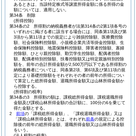
あるときは、当該特定株式等譲渡所得金額に係る所得の金
額については、適用しない。
第34条
削除
(所得控除)
第34条の2
所得割の納税義務者が法第314条の2第1項各号の
いずれかに掲げる者に該当する場合には、同条第1項及び第
3項から第11項までの規定により雑損控除額、医療費控除
額、社会保険料控除額、小規模企業共済等掛金控除額、生
命保険料控除額、地震保険料控除額、障害者控除額、寡婦
控除額、ひとり親控除額、勤労学生控除額、配偶者控除
額、配偶者特別控除額、扶養控除額又は特定親族特別控除
額を、前年の合計所得金額が2,500万円以下である所得割の
納税義務者については、同条第2項、第6項及び第11項の規
定により基礎控除額をそれぞれその者の前年の所得につい
て算定した総所得金額、退職所得金額又は山林所得金額か
ら控除する。
(所得割の税率)
第34条の3
所得割の額は、課税総所得金額、課税退職所得
金額及び課税山林所得金額の合計額に、100分の6を乗じて
得た金額とする。
2
前項
の「課税総所得金額」、「課税退職所得金額」又は
「課税山林所得金額」とは、それぞれ
前条
の規定による控
除後の前年の総所得金額、退職所得金額又は山林所得金額
をいう。
(法人税割の税率)