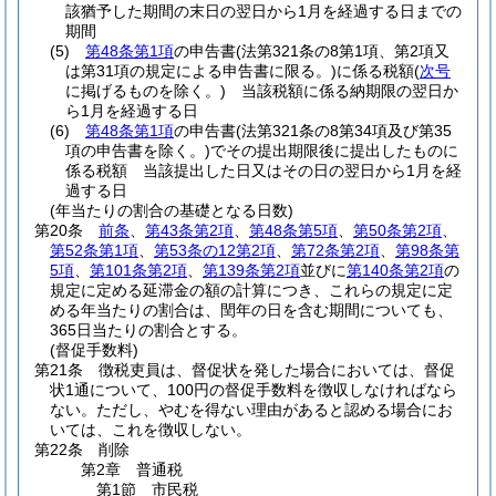
該猶予した期間の末日の翌日から1月を経過する日までの
期間
(5)
第48条第1項
の申告書
(法第321条の8第1項、第2項又
は第31項の規定による申告書に限る。)
に係る税額
(
次号
に掲げるものを除く。)
当該税額に係る納期限の翌日か
ら1月を経過する日
(6)
第48条第1項
の申告書
(法第321条の8第34項及び第35
項の申告書を除く。)
でその提出期限後に提出したものに
係る税額 当該提出した日又はその日の翌日から1月を経
過する日
(年当たりの割合の基礎となる日数)
第20条
前条
、
第43条第2項
、
第48条第5項
、
第50条第2項
、
第52条第1項
、
第53条の12第2項
、
第72条第2項
、
第98条第
5項
、
第101条第2項
、
第139条第2項
並びに
第140条第2項
の
規定に定める延滞金の額の計算につき、これらの規定に定
める年当たりの割合は、閏年の日を含む期間についても、
365日当たりの割合とする。
(督促手数料)
第21条
徴税吏員は、督促状を発した場合においては、督促
状1通について、100円の督促手数料を徴収しなければなら
ない。
ただし、やむを得ない理由があると認める場合にお
いては、これを徴収しない。
第22条
削除
第2章
普通税
第1節
市民税