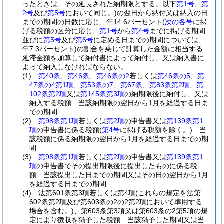
ったときは、その延長された納期限とする。以下
第1号
、
第
2号
及び
第5号
において同じ。)
の翌日から納付又は納入の日
までの期間の日数に応じ、年14.6パーセント
(
次の各号
に掲
げる税額の区分に応じ、
第1号
から
第4号
までに掲げる期間
並びに
第5号
及び
第6号
に定める日までの期間については、
年7.3パーセント)
の割合を乗じて計算した金額に相当する
延滞金額を加算して納付書によって納付し、又は納入書に
よって納入しなければならない。
(1)
第40条
、
第46条
、
第46条の2
若しくは
第46条の5
、
第
47条の4第1項
、
第53条の7
、
第67条
、
第83条第2項
、
第
102条第2項
又は
第145条第3項
の納期限後に納付し、又は
納入する税額 当該納期限の翌日から1月を経過する日ま
での期間
(2)
第98条第1項
若しくは
第2項
の申告書又は
第139条第1
項
の申告書に係る税額
(
第4号
に掲げる税額を除く。)
当
該税額に係る納期限の翌日から1月を経過する日までの期
間
(3)
第98条第1項
若しくは
第2項
の申告書又は
第139条第1
項
の申告書でその提出期限後に提出したものに係る税
額 当該提出した日までの期間又はその日の翌日から1月
を経過する日までの期間
(4)
法第601条第3項若しくは第4項
(これらの規定を法第
602条第2項及び第603条の2の2第2項において準用する
場合を含む。)
、第603条第3項又は第603条の2第5項の規
定により徴収を猶予した税額 当該猶予した期間又は当