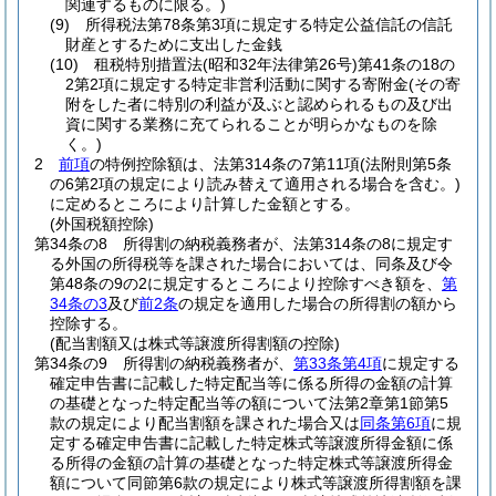
関連するものに限る。)
(9)
所得税法第78条第3項に規定する特定公益信託の信託
財産とするために支出した金銭
(10)
租税特別措置法
(昭和32年法律第26号)
第41条の18の
2第2項に規定する特定非営利活動に関する寄附金
(その寄
附をした者に特別の利益が及ぶと認められるもの及び出
資に関する業務に充てられることが明らかなものを除
く。)
2
前項
の特例控除額は、法第314条の7第11項
(法附則第5条
の6第2項の規定により読み替えて適用される場合を含む。)
に定めるところにより計算した金額とする。
(外国税額控除)
第34条の8
所得割の納税義務者が、法第314条の8に規定す
る外国の所得税等を課された場合においては、同条及び令
第48条の9の2に規定するところにより控除すべき額を、
第
34条の3
及び
前2条
の規定を適用した場合の所得割の額から
控除する。
(配当割額又は株式等譲渡所得割額の控除)
第34条の9
所得割の納税義務者が、
第33条第4項
に規定する
確定申告書に記載した特定配当等に係る所得の金額の計算
の基礎となった特定配当等の額について法第2章第1節第5
款の規定により配当割額を課された場合又は
同条第6項
に規
定する確定申告書に記載した特定株式等譲渡所得金額に係
る所得の金額の計算の基礎となった特定株式等譲渡所得金
額について同節第6款の規定により株式等譲渡所得割額を課