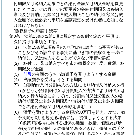
付期限又は各納入期限ごとの納付金額又は納入金額を変更
したときは、その旨、その変更後の各納付期限又は各納入
期限及び各納付期限又は各納入期限ごとの納付金額又は納
入金額その他必要な事項を当該変更を受けた者に通知しな
ければならない。
(徴収猶予の申請手続等)
第9条
法第15条の2第1項に規定する条例で定める事項は、
次に掲げる事項とする。
(1)
法第15条第1項各号のいずれかに該当する事実がある
こと及びその該当する事実に基づき市の徴収金を一時に
納付し、又は納入することができない事情の詳細
(2)
納付し、又は納入すべき市の徴収金の年度、種類、納
期限及び金額
(3)
前号
の金額のうち当該猶予を受けようとする金額
(4)
当該猶予を受けようとする期間
(5)
分割納付又は分割納入の方法により納付又は納入を行
うかどうか
(分割納付又は分割納入の方法により納付又は
納入を行う場合にあっては、分割納付又は分割納入の各
納付期限又は各納入期限及び各納付期限又は各納入期限
ごとの納付金額又は納入金額を含む。)
(6)
猶予を受けようとする金額が50万円を超え、かつ、猶
予期間が3月を超える場合には、提供しようとする法第
16条第1項各号に掲げる担保の種類、数量、価額及び所
在
(その担保が保証人の保証であるときは、保証人の氏名
及び住所又は居所)
その他担保に関し参考となるべき事項