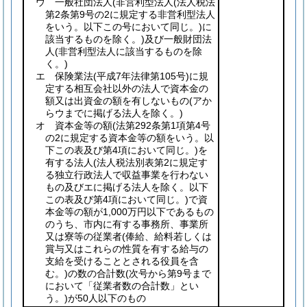
ウ 一般社団法人
(非営利型法人
(法人税法
第2条第9号の2に規定する非営利型法人
をいう。以下この号において同じ。)
に
該当するものを除く。)
及び一般財団法
人
(非営利型法人に該当するものを除
く。)
エ 保険業法
(平成7年法律第105号)
に規
定する相互会社以外の法人で資本金の
額又は出資金の額を有しないもの
(アか
らウまでに掲げる法人を除く。)
オ 資本金等の額
(法第292条第1項第4号
の2に規定する資本金等の額をいう。以
下この表及び第4項において同じ。)
を
有する法人
(法人税法別表第2に規定す
る独立行政法人で収益事業を行わない
もの及びエに掲げる法人を除く。以下
この表及び第4項において同じ。)
で資
本金等の額が1,000万円以下であるもの
のうち、市内に有する事務所、事業所
又は寮等の従業者
(俸給、給料若しくは
賞与又はこれらの性質を有する給与の
支給を受けることとされる役員を含
む。)
の数の合計数
(次号から第9号まで
において「従業者数の合計数」とい
う。)
が50人以下のもの