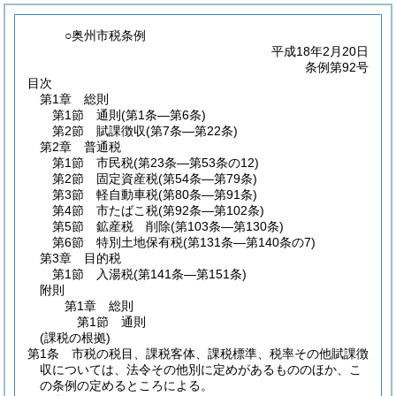
○奥州市税条例
平成18年2月20日
条例第92号
目次
第1章
総則
第1節
通則
(第1条―第6条)
第2節
賦課徴収
(第7条―第22条)
第2章
普通税
第1節
市民税
(第23条―第53条の12)
第2節
固定資産税
(第54条―第79条)
第3節
軽自動車税
(第80条―第91条)
第4節
市たばこ税
(第92条―第102条)
第5節
鉱産税 削除
(第103条―第130条)
第6節
特別土地保有税
(第131条―第140条の7)
第3章
目的税
第1節
入湯税
(第141条―第151条)
附則
第1章
総則
第1節
通則
(課税の根拠)
第1条
市税の税目、課税客体、課税標準、税率その他賦課徴
収については、法令その他別に定めがあるもののほか、こ
の条例の定めるところによる。