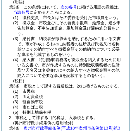
(用語)
第2条
この条例において、
次の各号
に掲げる用語の意義は、
当該各号
に定めるところによる。
(1)
徴税吏員 市長又はその委任を受けた市職員をいう。
(2)
徴収金 市税並びにその督促手数料、延滞金、過少申
告加算金、不申告加算金、重加算金及び滞納処分費をい
う。
(3)
納付書 納税者が徴収金を納付するために用いる文書
で、市が作成するものに納税者の住所及び氏名又は名称
並びにその納付すべき徴収金額その他納付について必要
な事項を記載するものをいう。
(4)
納入書 特別徴収義務者が徴収金を納入するために用
いる文書で、市が作成するものに特別徴収義務者の住所
及び氏名又は名称並びにその納入すべき徴収金額その他
納入について必要な事項を記載するものをいう。
(税目)
第3条
市税として課する普通税は、次に掲げるものとする。
(1)
市民税
(2)
固定資産税
(3)
軽自動車税
(4)
市たばこ税
(5)
特別土地保有税
2
市税として課する目的税は、入湯税とする。
(奥州市行政手続条例の適用除外)
第4条
奥州市行政手続条例
(平成18年奥州市条例第13号)
第3