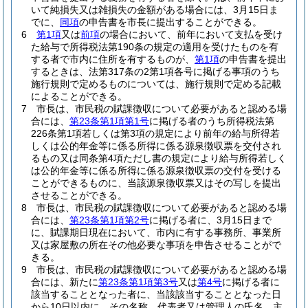
いて純損失又は雑損失の金額がある場合には、3月15日ま
でに、
同項
の申告書を市長に提出することができる。
6
第1項
又は
前項
の場合において、前年において支払を受け
た給与で所得税法第190条の規定の適用を受けたものを有
する者で市内に住所を有するものが、
第1項
の申告書を提出
するときは、法第317条の2第1項各号に掲げる事項のうち
施行規則で定めるものについては、施行規則で定める記載
によることができる。
7
市長は、市民税の賦課徴収について必要があると認める場
合には、
第23条第1項第1号
に掲げる者のうち所得税法第
226条第1項若しくは第3項の規定により前年の給与所得若
しくは公的年金等に係る所得に係る源泉徴収票を交付され
るもの又は同条第4項ただし書の規定により給与所得若しく
は公的年金等に係る所得に係る源泉徴収票の交付を受ける
ことができるものに、当該源泉徴収票又はその写しを提出
させることができる。
8
市長は、市民税の賦課徴収について必要があると認める場
合には、
第23条第1項第2号
に掲げる者に、3月15日まで
に、賦課期日現在において、市内に有する事務所、事業所
又は家屋敷の所在その他必要な事項を申告させることがで
きる。
9
市長は、市民税の賦課徴収について必要があると認める場
合には、新たに
第23条第1項第3号
又は
第4号
に掲げる者に
該当することとなった者に、当該該当することとなった日
から10日以内に、その名称、代表者又は管理人の氏名、主