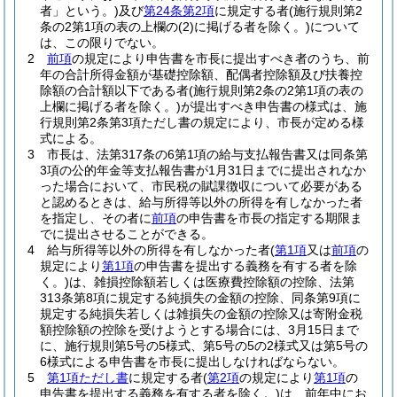
者」という。)
及び
第24条第2項
に規定する者
(施行規則第2
条の2第1項の表の上欄の
(2)
に掲げる者を除く。)
について
は、この限りでない。
2
前項
の規定により申告書を市長に提出すべき者のうち、前
年の合計所得金額が基礎控除額、配偶者控除額及び扶養控
除額の合計額以下である者
(施行規則第2条の2第1項の表の
上欄に掲げる者を除く。)
が提出すべき申告書の様式は、施
行規則第2条第3項ただし書の規定により、市長が定める様
式による。
3
市長は、法第317条の6第1項の給与支払報告書又は同条第
3項の公的年金等支払報告書が1月31日までに提出されなか
った場合において、市民税の賦課徴収について必要がある
と認めるときは、給与所得等以外の所得を有しなかった者
を指定し、その者に
前項
の申告書を市長の指定する期限ま
でに提出させることができる。
4
給与所得等以外の所得を有しなかった者
(
第1項
又は
前項
の
規定により
第1項
の申告書を提出する義務を有する者を除
く。)
は、雑損控除額若しくは医療費控除額の控除、法第
313条第8項に規定する純損失の金額の控除、同条第9項に
規定する純損失若しくは雑損失の金額の控除又は寄附金税
額控除額の控除を受けようとする場合には、3月15日まで
に、施行規則第5号の5様式、第5号の5の2様式又は第5号の
6様式による申告書を市長に提出しなければならない。
5
第1項ただし書
に規定する者
(
第2項
の規定により
第1項
の
申告書を提出する義務を有する者を除く。)
は、前年中にお