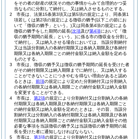
をその者の財産の状況その他の事情からみて合理的かつ妥
当なものに分割して納付し、又は納入させるものとする。
2
市長は、法第15条第3項又は第5項の規定により、同条第1
項若しくは第2項の規定による徴収の猶予
(以下この節にお
いて「徴収の猶予」という。)
又は同条第4項の規定による
徴収の猶予をした期間の延長
(
次項
及び
第4項
において「徴
収の猶予期間の延長」という。)
に係る市の徴収金を分割し
て納付し、又は納入させる場合においては、当該分割納付
又は当該分割納入の各納付期限又は各納入期限及び各納付
期限又は各納入期限ごとの納付金額又は納入金額を定める
ものとする。
3
市長は、徴収の猶予又は徴収の猶予期間の延長を受けた者
がその納付期限又は納入期限までに納付し、又は納入する
ことができないことにつきやむを得ない理由があると認め
るときは、
前項
の規定により定めた分割納付又は分割納入
の各納付期限又は各納入期限ごとの納付金額又は納入金額
を変更することができる。
4
市長は、
第2項
の規定により分割納付又は分割納入の各納
付期限又は各納入期限及び各納付期限又は各納入期限ごと
の納付金額又は納入金額を定めたときは、その旨、当該分
割納付又は分割納入の各納付期限又は各納入期限及び各納
付期限又は各納入期限ごとの納付金額又は納入金額その他
必要な事項を当該徴収の猶予又は当該徴収の猶予期間の延
長を受けた者に通知しなければならない。
5
市長は、
第3項
の規定により分割納付又は分割納入の各納