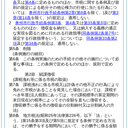
条
又は
第4条
に定めるもののほか、市税に関する条例及び規
則の規定による処分その他公権力の行使に当たる行為につ
いては、
奥州市行政手続条例第2章
(
第8条
を除く。)
及び
第3
章
(
第14条
を除く。)
の規定は、適用しない。
2
奥州市行政手続条例第3条
、
第4条
又は
第33条第3項
に定め
るもののほか、徴収金を納付し、又は納入する義務の適正
な実現を図るために行われる行政指導
(
同条例第2条第7号
に
規定する行政指導をいう。)
については、
同条例第33条第2
項
及び
第34条
の規定は、適用しない。
第5条
削除
(条例施行の細目)
第6条
この条例実施のための手続その他その施行について必
要な事項は、この条例で定めるもののほか、規則で定め
る。
第2節
賦課徴収
(課税洩れ等に係る市税の取扱)
第7条
課税洩れに係る市税又は詐偽その他不正の行為により
免れた市税があることを発見した場合においては、課税す
べき年度
(法人税割にあっては、その課税標準の算定期間の
末日現在)
の税率によってその全額を直ちに徴収する。
(徴収猶予に係る市の徴収金の分割納付又は分割納入の方
法)
第8条
地方税法
(昭和25年法律第226号。以下「法」とい
う。)
第15条第3項及び第5項に規定する条例で定める方法
は、その猶予をする期間内において、その猶予に係る金額