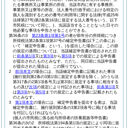
たる事務所又は事業所の所在、当該市内に有する事務所、
事業所又は寮等の所在、法人番号
(行政手続における特定の
個人を識別するための番号の利用等に関する法律
(平成25年
法律第27号)
第2条第16項に規定する法人番号をいう。以下
市民税について同じ。)
、当該該当することとなった日その
他必要な事項を申告させることができる。
第36条の3
第23条第1項第1号
の者が前年分の所得税につき
所得税法第2条第1項第37号の確定申告書
(以下この条にお
いて「確定申告書」という。)
を提出した場合には、この節
の規定の適用については、当該確定申告書が提出された日
に
前条第1項
又は
第3項
から
第5項
までの規定による申告書
が提出されたものとみなす。
ただし、同日前に当該申告書
が提出された場合は、この限りでない。
2
前項本文
の場合には、当該確定申告書に記載された事項
(施行規則第2条の3第1項に規定する事項を除く。)
のうち法
第317条の2第1項各号又は第3項に規定する事項に相当する
もの及び
次項
の規定により付記された事項は、
前条第1項
又
は
第3項
から
第5項
までの規定による申告書に記載されたも
のとみなす。
3
第1項本文
の場合には、確定申告書を提出する者は、当該
確定申告書に、施行規則第2条の3第2項各号に掲げる事項
を付記しなければならない。
(個人の市民税に係る給与所得者の扶養親族等申告書)
第36条の3の2
所得税法第194条第1項の規定により同項に規