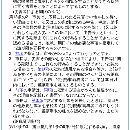
機の映像面に表示したものの閲覧をすることができる状態
に置く措置をとることによってするものとする。
(災害等による期限の延長)
第18条の2
市長は、広範囲にわたる災害その他やむを得な
い理由により、法又はこの条例に定める申告、申請、請求
その他書類の提出
(審査請求に関するものを除く。)
又は納
付若しくは納入
(以下この条において「申告等」という。)
に関する期限までにこれらの行為をすることができないと
認める場合には、地域、期日その他必要な事項を指定して
当該期限を延長するものとする。
2
前項
の指定は、市長が公示によって行うものとする。
3
市長は、災害その他やむを得ない理由により、申告等に関
する期限までにこれらの行為をすることができないと認め
る場合には、
第1項
の規定の適用がある場合を除き、当該行
為をすべき者の申請により、その理由のやんだ日から納税
者については2月以内、特別徴収義務者については30日以
内において、当該期限を延長するものとする。
4
前項
の申請は、
同項
に規定する理由がやんだ後速やかに、
その理由を記載した書面でしなければならない。
5
市長は、
第3項
に規定する期限を延長したときは、期日そ
の他必要な事項を納税者又は特別徴収義務者に通知しなけ
ればならない。
当該期限の延長を認めないときも、また同
様とする。
(納税証明事項)
第18条の3
施行規則第1条の9第2号に規定する事項は、道路