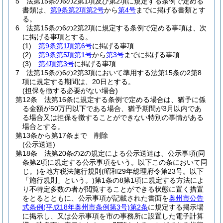
5
法第15条の6の2第1項及び第2項に規定する条例で定める
書類は、
第9条第2項第2号
から
第4号
までに掲げる書類とす
る。
6
法第15条の6の2第2項に規定する条例で定める事項は、次
に掲げる事項とする。
(1)
第9条第1項第6号
に掲げる事項
(2)
第9条第5項第1号
から
第3号
までに掲げる事項
(3)
第4項第3号
に掲げる事項
7
法第15条の6の2第3項において準用する法第15条の2第8
項に規定する期間は、20日とする。
(担保を徴する必要がない場合)
第12条
法第16条に規定する条例で定める場合は、猶予に係
る金額が50万円以下である場合、猶予期間が3月以内であ
る場合又は担保を徴することができない特別の事情がある
場合とする。
第13条から第17条まで
削除
(公示送達)
第18条
法第20条の2の規定による公示送達は、公示事項
(同
条第2項に規定する公示事項をいう。以下この条において同
じ。)
を地方税法施行規則
(昭和29年総理府令第23号。以下
「施行規則」という。)
第1条の8第1項に規定する方法によ
り不特定多数の者が閲覧することができる状態に置く措置
をとるとともに、公示事項が記載された書面を
奥州市公告
式条例
(平成18年奥州市条例第3号)
第2条
に規定する掲示場
に掲示し、又は公示事項を市の事務所に設置した電子計算