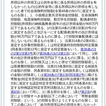
所得以外の所得又は公的年金等に係る所得以外の所得を有
しなかったもの
(公的年金等に係る所得以外の所得を有しな
かった者で社会保険料控除額
(令第48条の9の7に規定する
ものを除く。)
、小規模企業共済等掛金控除額、生命保険料
控除額、地震保険料控除額、勤労学生控除額、配偶者特別
控除額
(所得割の納税義務者
(前年の合計所得金額が900万円
以下であるものに限る。)
の法第314条の2第1項第10号の2
に規定する自己と生計を一にする配偶者
(前年の合計所得金
額が95万円以下であるものに限る。)
で控除対象配偶者に該
当しないものに係るものを除く。)
、法第314条の2第4項に
規定する扶養控除額若しくは特定親族特別控除額
(特定親族
(同条第1項第12号に規定する特定親族をいう。
第36条の3
の2第1項第3号
及び
第36条の3の3第1項
において同じ。)
(前
年の合計所得金額が85万円以下であるものに限る。)
に係る
ものを除く。)
の控除又はこれらと併せて雑損控除額若しく
は医療費控除額の控除、法第313条第8項に規定する純損失
の金額の控除、同条第9項に規定する純損失若しくは雑損失
の金額の控除若しくは
第34条の7第1項
(
同項第2号
に掲げる
寄附金
(特定非営利活動促進法
(平成10年法律第7号)
第2条第
3項に規定する認定特定非営利活動法人及び同条第4項に規
定する特例認定特定非営利活動法人に対するものを除く。
第6項
において同じ。)
に係る部分を除く。)
及び
第2項
の規
定により控除すべき金額
(以下この条において「寄附金税額
控除額」という。)
の控除を受けようとするものを除く。以
下この条において「給与所得等以外の所得を有しなかった