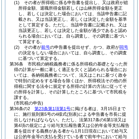
(1)
その者が所得税に係る申告書を提出し、又は政府が総
所得金額、退職所得金額若しくは山林所得金額を更正
し、若しくは決定した場合においては、当該申告書に記
載され、又は当該更正し、若しくは決定した金額を基準
として算定する。
ただし、当該申告書に記載され、又は
当該更正し、若しくは決定した金額が過少であると認め
られる場合においては、自ら調査し、その調査に基づい
て算定する。
(2)
その者が
前号
の申告書を提出せず、かつ、政府が
同号
の決定をしない場合においては、自ら調査し、その調査
に基づいて算定する。
第36条
市民税の納税義務者に係る所得税の基礎となった所
得の計算が一般に著しく適正を欠くと認められる場合にお
いては、各納税義務者について、法又はこれに基づく政令
で特別の定めをする場合を除くほか、所得税法その他の所
得税に関する法令に規定する所得の計算の方法に従ってそ
の所得を計算し、その計算したところに基づいて市民税を
課する。
(市民税の申告)
第36条の2
第23条第1項第1号
に掲げる者は、3月15日まで
に、施行規則第5号の4様式
(別表)
による申告書を市長に提
出しなければならない。
ただし、法第317条の6第1項又は
第4項の規定により給与支払報告書又は公的年金等支払報告
書を提出する義務がある者から1月1日現在において給与又
は公的年金等の支払を受けている者で前年中において給与