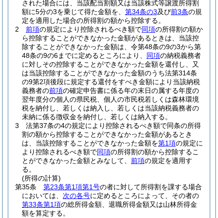
された場合には、当該配当割額又は当該株式等譲渡所得割
額に5分の3を乗じて得た金額を、
第34条の3
及び
前3条
の規
定を適用した場合の所得割の額から控除する。
2
前項
の規定により控除されるべき額で
同項
の所得割の額か
ら控除することができなかった金額があるときは、当該控
除することができなかった金額は、令第48条の9の3から第
48条の9の6までに定めるところにより、
同項
の納税義務者
に対しその控除することができなかった金額を還付し、又
は当該控除することができなかった金額のうち法第314条
の9第2項後段に規定する還付をすべき金額により当該納税
義務者の
前項
の確定申告書に係る年の末日の属する年度の
翌年度分の個人の県民税、個人の市民税若しくは森林環境
税を納付し、若しくは納入し、若しくは当該納税義務者の
未納に係る徴収金を納付し、若しくは納入する。
3
法第37条の4の規定により控除されるべき額で同条の所得
割の額から控除することができなかった金額があるとき
は、当該控除することができなかった金額を
第1項
の規定に
より控除されるべき額で
同項
の所得割の額から控除するこ
とができなかった金額とみなして、
前項
の規定を適用す
る。
(所得の計算)
第35条
第23条第1項第1号
の者に対して所得割を課する場合
においては、
次の各号
に定めるところによって、その者の
第33条第1項
の総所得金額、退職所得金額又は山林所得金
額を算定する。