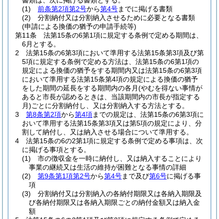
書類は、次に掲げる書類とする。
(1)
前条第2項第2号
から
第4号
までに掲げる書類
(2)
分割納付又は分割納入させるために必要となる書類
(申請による換価の猶予の申請手続等)
第11条
法第15条の6第1項に規定する条例で定める期間は、
6月とする。
2
法第15条の6第3項において準用する法第15条第3項及び第
5項に規定する条例で定める方法は、法第15条の6第1項の
規定による換価の猶予をする期間内又は法第15条の6第3項
において準用する法第15条第4項の規定による換価の猶予
をした期間の延長をする期間内の各月
(やむを得ない事情が
あると市長が認めるときは、当該期間内の市長が指定する
月)
ごとに分割納付し、又は分割納入する方法とする。
3
第8条第2項
から
第4項
までの規定は、法第15条の6第3項に
おいて準用する法第15条第3項又は第5項の規定により、分
割して納付し、又は納入させる場合について準用する。
4
法第15条の6の2第1項に規定する条例で定める事項は、次
に掲げる事項とする。
(1)
市の徴収金を一時に納付し、又は納入することにより
事業の継続又は生活の維持が困難となる事情の詳細
(2)
第9条第1項第2号
から
第4号
まで及び
第6号
に掲げる事
項
(3)
分割納付又は分割納入の各納付期限又は各納入期限及
び各納付期限又は各納入期限ごとの納付金額又は納入金
額