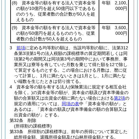
(8)
資本金等の額を有する法人で資本金等
年額 2,100,
の額が10億円を超え50億円以下であるも
000円
ののうち、従業者数の合計数が50人を超
えるもの
(9)
資本金等の額を有する法人で資本金等
年額 3,600,
の額が50億円を超えるもののうち、従業
000円
者数の合計数が50人を超えるもの
3
前項
に定める均等割の額は、当該均等割の額に、法第312
条第3項第1号の法人税額の課税標準の算定期間若しくは同
項第2号の期間又は同項第3号の期間中において事務所、事
業所又は寮等を有していた月数を乗じて得た額を12で除し
て算定するものとする。
この場合における月数は、暦に従
って計算し、1月に満たないときは1月とし、1月に満たな
い端数を生じたときは切り捨てる。
4
資本金等の額を有する法人
(保険業法に規定する相互会社
を除く。)
の資本金等の額が、資本金の額及び資本準備金の
額の合算額又は出資金の額に満たない場合における
第2項
の
規定の適用については、
同項の表
中「資本金等の額が」と
あるのは、「資本金の額及び資本準備金の額の合算額又は
出資金の額が」とする。
第32条
削除
(所得割の課税標準)
第33条
所得割の課税標準は、前年の所得について算定した
総所得金額、退職所得金額及び山林所得金額とする。