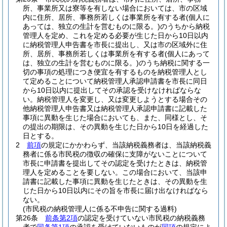
所、事業所又は寮等を有しない場合においては、市の区域
内に住所、居所、事務所若しくは事業所を有する者
(個人に
あっては、独立の生計を営むものに限る。)
のうちから納税
管理人を定め、これを定める必要が生じた日から10日以内
に納税管理人申告書を市長に提出し、又は市の区域外に住
所、居所、事務所若しくは事業所を有する者
(個人にあって
は、独立の生計を営むものに限る。)
のうち納税に関する一
切の事項の処理につき便宜を有するものを納税管理人とし
て定めることについて納税管理人承認申請書を市長に同日
から10日以内に提出してその承認を受けなければならな
い。
納税管理人を変更し、又は変更しようとする場合その
他納税管理人申告書又は納税管理人承認申請書に記載した
事項に異動を生じた場合においても、また、同様とし、そ
の提出の期限は、その異動を生じた日から10日を経過した
日とする。
2
前項
の規定にかかわらず、当該納税義務者は、当該納税義
務者に係る市民税の徴収の確保に支障がないことについて
市長に申請書を提出してその認定を受けたときは、納税管
理人を定めることを要しない。
この場合において、当該申
請書に記載した事項に異動を生じたときは、その異動を生
じた日から10日以内にその旨を市長に届け出なければなら
ない。
(市民税の納税管理人に係る不申告に関する過料)
第26条
前条第2項
の認定を受けていない市民税の納税義務