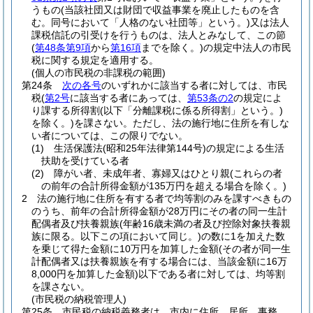
うもの
(当該社団又は財団で収益事業を廃止したものを含
む。同号において「人格のない社団等」という。)
又は法人
課税信託の引受けを行うものは、法人とみなして、この節
(
第48条第9項
から
第16項
までを除く。)
の規定中法人の市民
税に関する規定を適用する。
(個人の市民税の非課税の範囲)
第24条
次の各号
のいずれかに該当する者に対しては、市民
税
(
第2号
に該当する者にあっては、
第53条の2
の規定によ
り課する所得割
(以下「分離課税に係る所得割」という。)
を除く。)
を課さない。
ただし、法の施行地に住所を有しな
い者については、この限りでない。
(1)
生活保護法
(昭和25年法律第144号)
の規定による生活
扶助を受けている者
(2)
障がい者、未成年者、寡婦又はひとり親
(これらの者
の前年の合計所得金額が135万円を超える場合を除く。)
2
法の施行地に住所を有する者で均等割のみを課すべきもの
のうち、前年の合計所得金額が28万円にその者の同一生計
配偶者及び扶養親族
(年齢16歳未満の者及び控除対象扶養親
族に限る。以下この項において同じ。)
の数に1を加えた数
を乗じて得た金額に10万円を加算した金額
(その者が同一生
計配偶者又は扶養親族を有する場合には、当該金額に16万
8,000円を加算した金額)
以下である者に対しては、均等割
を課さない。
(市民税の納税管理人)
第25条
市民税の納税義務者は、市内に住所、居所、事務