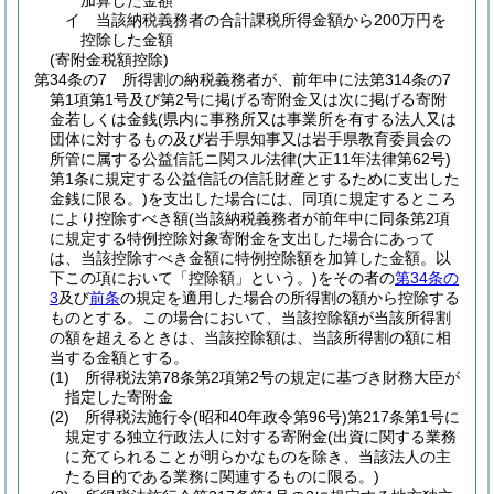
加算した金額
イ
当該納税義務者の合計課税所得金額から200万円を
控除した金額
(寄附金税額控除)
第34条の7
所得割の納税義務者が、前年中に法第314条の7
第1項第1号及び第2号に掲げる寄附金又は次に掲げる寄附
金若しくは金銭
(県内に事務所又は事業所を有する法人又は
団体に対するもの及び岩手県知事又は岩手県教育委員会の
所管に属する公益信託ニ関スル法律
(大正11年法律第62号)
第1条に規定する公益信託の信託財産とするために支出した
金銭に限る。)
を支出した場合には、同項に規定するところ
により控除すべき額
(当該納税義務者が前年中に同条第2項
に規定する特例控除対象寄附金を支出した場合にあって
は、当該控除すべき金額に特例控除額を加算した金額。以
下この項において「控除額」という。)
をその者の
第34条の
3
及び
前条
の規定を適用した場合の所得割の額から控除する
ものとする。
この場合において、当該控除額が当該所得割
の額を超えるときは、当該控除額は、当該所得割の額に相
当する金額とする。
(1)
所得税法第78条第2項第2号の規定に基づき財務大臣が
指定した寄附金
(2)
所得税法施行令
(昭和40年政令第96号)
第217条第1号に
規定する独立行政法人に対する寄附金
(出資に関する業務
に充てられることが明らかなものを除き、当該法人の主
たる目的である業務に関連するものに限る。)