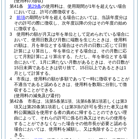
(使用料の徴収)
第41条
第29条
の使用料は、使用期間が1年を超えない場合
においては、許可の際徴収する。
2
前項
の期間が1年を超える場合においては、当該年度分は
その許可の際に徴収し、次年度以降の分はその年度の始め
に徴収する。
3
使用料の額が月又は年を単位として定められている場合に
おいて、使用日数及び月数に端数を生じたときは、使用料
の額は、月を単位とする場合はその月の日数に応じて日割
計算により算出し、年を単位とする場合は、その月数に応
じて月割計算により算出する。
ただし、年を単位とする場
合において、1月に満たない月数があるときは、その日数が
15日未満であるときは切り捨て、15日以上であるときは1
月として計算する。
4
市長は、使用料の額が多額であって一時に徴収することが
不適当であると認めるときは、使用料を数期に分割して徴
収することができる。
(使用料の減免及び還付)
第42条
市長は、法第5条第1項、法第6条第1項若しくは第3
項又は第20条第1項若しくは第3項の許可を受けた者又は有
料公園施設を使用する者の責めに帰することのできない理
由によって、それらの許可に係る行為又はそれらの使用を
することができなくなった場合その他市長が必要と認める
場合においては、使用料を減額し、又は免除することがで
きる。