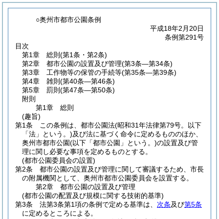
○奥州市都市公園条例
平成18年2月20日
条例第291号
目次
第1章
総則
(第1条・第2条)
第2章
都市公園の設置及び管理
(第3条―第34条)
第3章
工作物等の保管の手続等
(第35条―第39条)
第4章
雑則
(第40条―第46条)
第5章
罰則
(第47条―第50条)
附則
第1章
総則
(趣旨)
第1条
この条例は、都市公園法
(昭和31年法律第79号。以下
「法」という。)
及び法に基づく命令に定めるもののほか、
奥州市都市公園
(以下「都市公園」という。)
の設置及び管
理に関し必要な事項を定めるものとする。
(都市公園委員会の設置)
第2条
都市公園の設置及び管理に関して審議するため、市長
の附属機関として、奥州市都市公園委員会を設置する。
第2章
都市公園の設置及び管理
(都市公園の配置及び規模に関する技術的基準)
第3条
法第3条第1項の条例で定める基準は、
次条
及び
第5条
に定めるところによる。