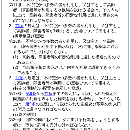
第17条
不特定かつ多数の者が利用し、又は主として高齢
者、障害者等が利用する水飲場を設ける場合は、そのうち1
以上は、高齢者、障害者等の円滑な利用に適した構造のも
のでなければならない。
2
前項
の規定は、不特定かつ多数の者が利用し、又は主とし
て高齢者、障害者等が利用する手洗場について準用する。
(掲示板及び標識)
第18条
不特定かつ多数の者が利用し、又は主として高齢
者、障害者等が利用する掲示板は、次に掲げる基準に適合
するものでなければならない。
(1)
高齢者、障害者等の円滑な利用に適した構造のもので
あること。
(2)
当該掲示板に表示された内容が容易に識別できるもの
であること。
2
前項
の規定は、不特定かつ多数の者が利用し、又は主とし
て高齢者、障害者等が利用する標識について準用する。
(特定公園施設の配置を表示した標識)
第19条
第9条
から
前条
までの規定により設けられた特定公
園施設の配置を表示した標識を設ける場合は、そのうち1以
上は、
第9条
の規定により設けられた園路及び広場の出入口
の付近に設けなければならない。
(行為の制限)
第20条
都市公園において、次に掲げる行為をしようとする
者は、市長の許可を受けなければならない。