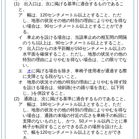
(1)
出入口は、次に掲げる基準に適合するものであるこ
と。
ア
幅は、120センチメートル以上とすること。
ただ
し、地形の状況その他の特別の理由によりやむを得な
い場合は、90センチメートル以上とすることができ
る。
イ
車止めを設ける場合は、当該車止めの相互間の間隔
のうち1以上は、90センチメートル以上とすること。
ウ
出入口からの水平距離が150センチメートル以上の
水平面を確保すること。
ただし、地形の状況その他の
特別の理由によりやむを得ない場合は、この限りでな
い。
エ
オ
に掲げる場合を除き、車椅子使用者が通過する際
に支障となる段がないこと。
オ
地形の状況その他の特別の理由によりやむを得ず段
を設ける場合は、傾斜路
(その踊り場を含む。以下同
じ。)
を併設すること。
(2)
通路は、次に掲げる基準に適合するものであること。
ア
幅は、180センチメートル以上とすること。
ただ
し、地形の状況その他の特別の理由によりやむを得な
い場合は、通路の末端の付近の広さを車椅子の転回に
支障のないものとし、かつ、50メートル以内ごとに車
椅子が転回することができる広さの場所を設けた上
で、幅を120センチメートル以上とすることができ
る。