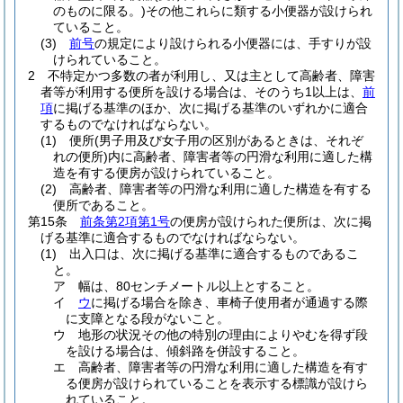
のものに限る。)
その他これらに類する小便器が設けられ
ていること。
(3)
前号
の規定により設けられる小便器には、手すりが設
けられていること。
2
不特定かつ多数の者が利用し、又は主として高齢者、障害
者等が利用する便所を設ける場合は、そのうち1以上は、
前
項
に掲げる基準のほか、次に掲げる基準のいずれかに適合
するものでなければならない。
(1)
便所
(男子用及び女子用の区別があるときは、それぞ
れの便所)
内に高齢者、障害者等の円滑な利用に適した構
造を有する便房が設けられていること。
(2)
高齢者、障害者等の円滑な利用に適した構造を有する
便所であること。
第15条
前条第2項第1号
の便房が設けられた便所は、次に掲
げる基準に適合するものでなければならない。
(1)
出入口は、次に掲げる基準に適合するものであるこ
と。
ア
幅は、80センチメートル以上とすること。
イ
ウ
に掲げる場合を除き、車椅子使用者が通過する際
に支障となる段がないこと。
ウ
地形の状況その他の特別の理由によりやむを得ず段
を設ける場合は、傾斜路を併設すること。
エ
高齢者、障害者等の円滑な利用に適した構造を有す
る便房が設けられていることを表示する標識が設けら
れていること。