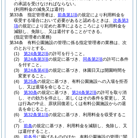
の承認を受けなければならない。
(利用料金の減免又は還付)
第33条
指定管理者は、
前条第1項
の規定により利用料金を
収受する場合において必要があると認めるときは、
次条第3
項
の規定により定めた基準によるところにより利用料金を
減額し、免除し、又は還付することができる。
(指定管理者の業務)
第34条
有料公園施設の管理に係る指定管理者の業務は、次
のとおりとする。
(1)
第24条第2項
の許可を行うこと。
(2)
第24条第3項
の規定に基づき、
同条第2項
の許可に条件
を付すこと。
(3)
第24条第4項
の規定に基づき、休園日又は開園時間を
変更すること。
(4)
第25条
の規定に基づき、有料公園施設への入場を拒否
し、又は退場を命じること。
(5)
第30条
の規定に基づき、
第24条第2項
の許可を取り消
し、その効力を停止し、若しくはその条件を変更し、又
は行為の中止、原状回復若しくは有料公園施設からの退
去を命じること。
(6)
第32条第1項
の規定に基づき、利用料金を収受するこ
と。
(7)
前条
の規定に基づき、利用料金を減額し、免除し、又
は還付すること。
(8)
前各号
に掲げるもののほか、有料公園施設の管理に関