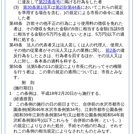
に違反して
第22条各号
に掲げる行為をした者
(3)
第30条第1項
又は
第2項
(
第44条
においてこれらの規定
を準用する場合を含む。)
の規定による市長の命令に違反
した者
第48条
詐欺その他不正の行為により使用料の徴収を免れた
者は、その徴収を免れた金額の5倍に相当する金額
(当該5倍
に相当する金額が5万円を超えないときは、5万円)
以下の過
料に処する。
第49条
法人の代表者又は法人若しくは人の代理人、使用人
その他の従業者がその法人又は人の業務に関し、
前2条
の違
反行為をしたときは、行為者を罰するほか、その法人又は
人に対し、各本条の過料を科する。
第50条
法第5条の11の規定により市長に代わってその権限
を行う者は、この章の規定の適用については、市長とみな
す。
附
則
(施行期日)
1
この条例は、平成18年2月20日から施行する。
(経過措置)
2
この条例の施行の日の前日までに、合併前の水沢市都市公
園条例
(昭和46年水沢市条例第34号)
、江刺市都市公園条例
(昭和39年江刺市条例第54号)
又は都市公園条例
(昭和54年前
沢町条例第6号)
(以下これらを「合併前の条例」という。)
の規定によりなされた処分、手続その他の行為は、それぞ
れこの条例の相当規定によりなされたものとみなす。