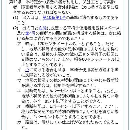
第12条
不特定かつ多数の者が利用し、又は主として高齢
者、障害者等が利用する野外劇場は、次に掲げる基準に適
合するものでなければならない。
(1)
出入口は、
第10条第1号
の基準に適合するものである
こと。
(2)
出入口と
次号
に規定する車椅子使用者用観覧スペース
及び
第4号
の便所との間の経路を構成する通路は、次に掲
げる基準に適合するものであること。
ア
幅は、120センチメートル以上とすること。
ただ
し、地形の状況その他の特別の理由によりやむを得な
い場合は、通路の末端の付近の広さを車椅子の転回に
支障のないものとした上で、幅を80センチメートル以
上とすることができる。
イ
ウ
に掲げる場合を除き、車椅子使用者が通過する際
に支障となる段がないこと。
ウ
地形の状況その他の特別の理由によりやむを得ず段
を設ける場合は、傾斜路を併設すること。
エ
縦断勾配は、5パーセント以下とすること。
ただし、
地形の状況その他の特別の理由によりやむを得ない場
合は、8パーセント以下とすることができる。
オ
横断勾配は、1パーセント以下とすること。
ただし、
地形の状況その他の特別の理由によりやむを得ない場
合は、2パーセント以下とすることができる。
カ
路面は、滑りにくい仕上げがなされたものであるこ
と。