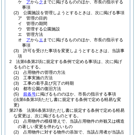
ケ
ア
から
ク
までに掲げるもののほか、市長の指示する
事項
(2)
公園施設を管理しようとするときは、次に掲げる事項
ア
管理の目的
イ
管理の期間
ウ
管理する公園施設
エ
管理方法
オ
ア
から
エ
までに掲げるもののほか、市長の指示する
事項
(3)
許可を受けた事項を変更しようとするときは、当該事
項
2
法第6条第2項に規定する条例で定める事項は、次に掲げ
るものとする。
(1)
占用物件の管理の方法
(2)
工事実施の方法
(3)
工事の着手及び完了の時期
(4)
都市公園の復旧方法
(5)
前各号
に掲げるもののほか、市長の指示する事項
(法第6条第3項ただし書に規定する条例で定める軽易な変
更)
第27条
法第6条第3項ただし書に規定する条例で定める軽易
な変更は、次に掲げるものとする。
(1)
占用物件の模様替えで、当該占用物件の外観又は構造
の著しい変更を伴わないもの
(2)
占用物件に対する物件の添加で、当該占用者が当該占