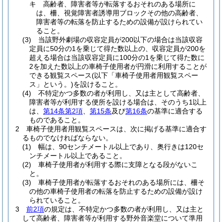
キ
高齢者、障害者等が転落するおそれのある場所に
は、柵、視覚障害者誘導用ブロックその他の高齢者、
障害者等の転落を防止するための設備が設けられてい
ること。
(3)
当該野外劇場の収容定員が200以下の場合は当該収容
定員に50分の1を乗じて得た数以上の、収容定員が200を
超える場合は当該収容定員に100分の1を乗じて得た数に
2を加えた数以上の車椅子使用者が円滑に利用することが
できる観覧スペース
(以下「車椅子使用者用観覧スペー
ス」という。)
を設けること。
(4)
不特定かつ多数の者が利用し、又は主として高齢者、
障害者等が利用する便所を設ける場合は、そのうち1以上
は、
第14条第2項
、
第15条
及び
第16条
の基準に適合する
ものであること。
2
車椅子使用者用観覧スペースは、次に掲げる基準に適合す
るものでなければならない。
(1)
幅は、90センチメートル以上であり、奥行きは120セ
ンチメートル以上であること。
(2)
車椅子使用者が利用する際に支障となる段がないこ
と。
(3)
車椅子使用者が転落するおそれのある場所には、柵そ
の他の車椅子使用者の転落を防止するための設備が設け
られていること。
3
前2項
の規定は、不特定かつ多数の者が利用し、又は主と
して高齢者、障害者等が利用する野外音楽堂について準用