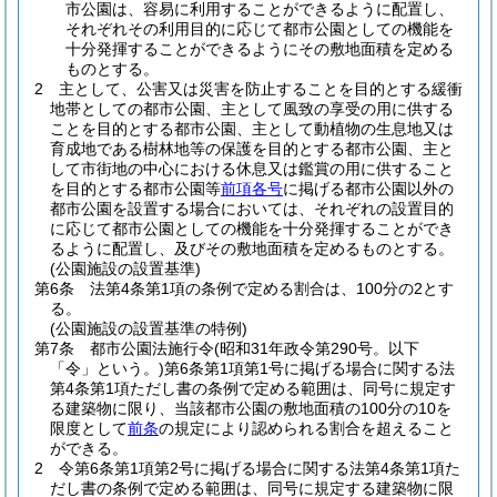
市公園は、容易に利用することができるように配置し、
それぞれその利用目的に応じて都市公園としての機能を
十分発揮することができるようにその敷地面積を定める
ものとする。
2
主として、公害又は災害を防止することを目的とする緩衝
地帯としての都市公園、主として風致の享受の用に供する
ことを目的とする都市公園、主として動植物の生息地又は
育成地である樹林地等の保護を目的とする都市公園、主と
して市街地の中心における休息又は鑑賞の用に供すること
を目的とする都市公園等
前項各号
に掲げる都市公園以外の
都市公園を設置する場合においては、それぞれの設置目的
に応じて都市公園としての機能を十分発揮することができ
るように配置し、及びその敷地面積を定めるものとする。
(公園施設の設置基準)
第6条
法第4条第1項の条例で定める割合は、100分の2とす
る。
(公園施設の設置基準の特例)
第7条
都市公園法施行令
(昭和31年政令第290号。以下
「令」という。)
第6条第1項第1号に掲げる場合に関する法
第4条第1項ただし書の条例で定める範囲は、同号に規定す
る建築物に限り、当該都市公園の敷地面積の100分の10を
限度として
前条
の規定により認められる割合を超えること
ができる。
2
令第6条第1項第2号に掲げる場合に関する法第4条第1項た
だし書の条例で定める範囲は、同号に規定する建築物に限