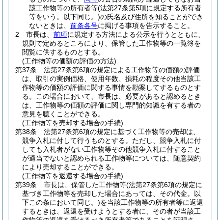
該工作物等の所有者等
(法第27条第5項に規定する所有者
等をいう。以下同じ。)
の氏名及び住所を知ることができ
ないときは、
前条各号
に掲げる事項を告示すること。
2
市長は、
前項
に規定する方法による公示を行うとともに、
規則で定めるところにより、保管した工作物等の一覧簿を
閲覧に供するものとする。
(工作物等の価額の評価の方法)
第37条
法第27条第6項の規定による工作物等の価額の評価
は、取引の実例価格、使用年数、損耗の程度その他当該工
作物等の価額の評価に関する事情を勘案してするものとす
る。
この場合において、市長は、必要があると認めるとき
は、工作物等の価額の評価に関し専門的知識を有する者の
意見を聴くことができる。
(工作物等を売却する場合の手続)
第38条
法第27条第6項の規定に基づく工作物等の売却は、
競争入札に付して行うものとする。
ただし、競争入札に付
しても入札者がない工作物等その他競争入札に付すること
が適当でないと認められる工作物等については、随意契約
により売却することができる。
(工作物等を返還する場合の手続)
第39条
市長は、保管した工作物等
(法第27条第6項の規定に
基づき工作物等を売却した場合にあっては、その代金。以
下この条において同じ。)
を当該工作物等の所有者等に返還
するときは、返還を受けようとする者に、その者が当該工