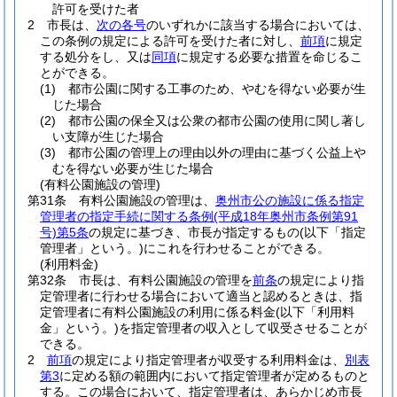
許可を受けた者
2
市長は、
次の各号
のいずれかに該当する場合においては、
この条例の規定による許可を受けた者に対し、
前項
に規定
する処分をし、又は
同項
に規定する必要な措置を命じるこ
とができる。
(1)
都市公園に関する工事のため、やむを得ない必要が生
じた場合
(2)
都市公園の保全又は公衆の都市公園の使用に関し著し
い支障が生じた場合
(3)
都市公園の管理上の理由以外の理由に基づく公益上や
むを得ない必要が生じた場合
(有料公園施設の管理)
第31条
有料公園施設の管理は、
奥州市公の施設に係る指定
管理者の指定手続に関する条例
(平成18年奥州市条例第91
号)
第5条
の規定に基づき、市長が指定するもの
(以下「指定
管理者」という。)
にこれを行わせることができる。
(利用料金)
第32条
市長は、有料公園施設の管理を
前条
の規定により指
定管理者に行わせる場合において適当と認めるときは、指
定管理者に有料公園施設の利用に係る料金
(以下「利用料
金」という。)
を指定管理者の収入として収受させることが
できる。
2
前項
の規定により指定管理者が収受する利用料金は、
別表
第3
に定める額の範囲内において指定管理者が定めるものと
する。
この場合において、指定管理者は、あらかじめ市長