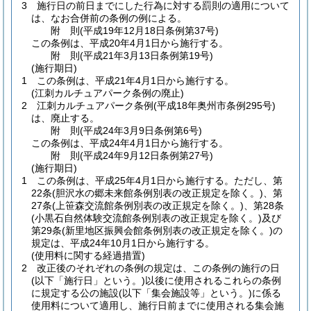
3
施行日の前日までにした行為に対する罰則の適用について
は、なお合併前の条例の例による。
附
則
(平成19年12月18日
条例第37号)
この条例は、平成20年4月1日から施行する。
附
則
(平成21年3月13日
条例第19号)
(施行期日)
1
この条例は、平成21年4月1日から施行する。
(江刺カルチュアパーク条例の廃止)
2
江刺カルチュアパーク条例
(平成18年奥州市条例295号)
は、廃止する。
附
則
(平成24年3月9日
条例第6号)
この条例は、平成24年4月1日から施行する。
附
則
(平成24年9月12日
条例第27号)
(施行期日)
1
この条例は、平成25年4月1日から施行する。
ただし、第
22条
(胆沢水の郷未来館条例別表の改正規定を除く。)
、第
27条
(上笹森交流館条例別表の改正規定を除く。)
、第28条
(小黒石自然体験交流館条例別表の改正規定を除く。)
及び
第29条
(新里地区振興会館条例別表の改正規定を除く。)
の
規定は、平成24年10月1日から施行する。
(使用料に関する経過措置)
2
改正後のそれぞれの条例の規定は、この条例の施行の日
(以下「施行日」という。)
以後に使用されるこれらの条例
に規定する公の施設
(以下「集会施設等」という。)
に係る
使用料について適用し、施行日前までに使用される集会施