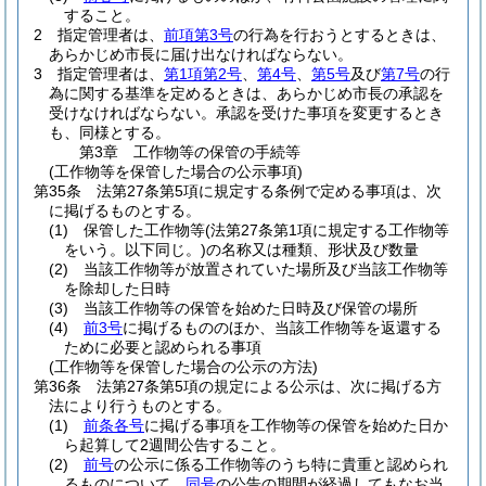
すること。
2
指定管理者は、
前項第3号
の行為を行おうとするときは、
あらかじめ市長に届け出なければならない。
3
指定管理者は、
第1項第2号
、
第4号
、
第5号
及び
第7号
の行
為に関する基準を定めるときは、あらかじめ市長の承認を
受けなければならない。
承認を受けた事項を変更するとき
も、同様とする。
第3章
工作物等の保管の手続等
(工作物等を保管した場合の公示事項)
第35条
法第27条第5項に規定する条例で定める事項は、次
に掲げるものとする。
(1)
保管した工作物等
(法第27条第1項に規定する工作物等
をいう。以下同じ。)
の名称又は種類、形状及び数量
(2)
当該工作物等が放置されていた場所及び当該工作物等
を除却した日時
(3)
当該工作物等の保管を始めた日時及び保管の場所
(4)
前3号
に掲げるもののほか、当該工作物等を返還する
ために必要と認められる事項
(工作物等を保管した場合の公示の方法)
第36条
法第27条第5項の規定による公示は、次に掲げる方
法により行うものとする。
(1)
前条各号
に掲げる事項を工作物等の保管を始めた日か
ら起算して2週間公告すること。
(2)
前号
の公示に係る工作物等のうち特に貴重と認められ
るものについて、
同号
の公告の期間が経過してもなお当