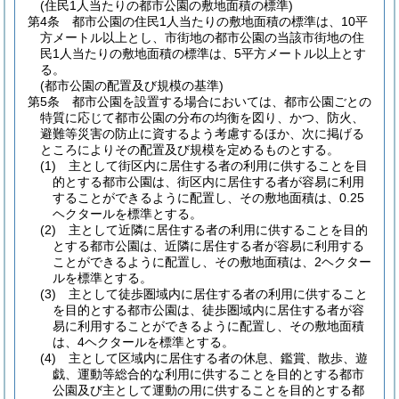
(住民1人当たりの都市公園の敷地面積の標準)
第4条
都市公園の住民1人当たりの敷地面積の標準は、10平
方メートル以上とし、市街地の都市公園の当該市街地の住
民1人当たりの敷地面積の標準は、5平方メートル以上とす
る。
(都市公園の配置及び規模の基準)
第5条
都市公園を設置する場合においては、都市公園ごとの
特質に応じて都市公園の分布の均衡を図り、かつ、防火、
避難等災害の防止に資するよう考慮するほか、次に掲げる
ところによりその配置及び規模を定めるものとする。
(1)
主として街区内に居住する者の利用に供することを目
的とする都市公園は、街区内に居住する者が容易に利用
することができるように配置し、その敷地面積は、0.25
ヘクタールを標準とする。
(2)
主として近隣に居住する者の利用に供することを目的
とする都市公園は、近隣に居住する者が容易に利用する
ことができるように配置し、その敷地面積は、2ヘクター
ルを標準とする。
(3)
主として徒歩圏域内に居住する者の利用に供すること
を目的とする都市公園は、徒歩圏域内に居住する者が容
易に利用することができるように配置し、その敷地面積
は、4ヘクタールを標準とする。
(4)
主として区域内に居住する者の休息、鑑賞、散歩、遊
戯、運動等総合的な利用に供することを目的とする都市
公園及び主として運動の用に供することを目的とする都