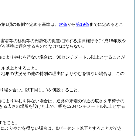
条第1項の条例で定める基準は、
次条
から
第19条
までに定めるとこ
障害者等の移動等の円滑化の促進に関する法律施行令
(平成18年政令
げる基準に適合するものでなければならない。
によりやむを得ない場合は、90センチメートル以上とすることが
トル以上とすること。
、地形の状況その他の特別の理由によりやむを得ない場合は、この
踊り場を含む。以下同じ。)
を併設すること。
由によりやむを得ない場合は、通路の末端の付近の広さを車椅子の
きる広さの場所を設けた上で、幅を120センチメートル以上とする
すること。
によりやむを得ない場合は、8パーセント以下とすることができ