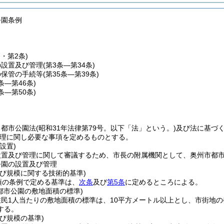
公園条例
条・第2条)
の設置及び管理
(第3条―第34条)
の保管の手続等
(第35条―第39条)
0条―第46条)
7条―第50条)
、都市公園法
(昭和31年法律第79号。以下「法」という。)
及び法に基づ
理に関し必要な事項を定めるものとする。
設置)
設置及び管理に関して審議するため、市長の附属機関として、奥州市都
公園の設置及び管理
及び規模に関する技術的基準)
項の条例で定める基準は、
次条
及び
第5条
に定めるところによる。
都市公園の敷地面積の標準)
民1人当たりの敷地面積の標準は、10平方メートル以上とし、市街地の
する。
び規模の基準)