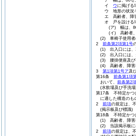
ア
幅は、80
イ
ウ
に掲げる
ウ
地形の状況
エ
高齢者、障
オ
戸を設ける
(ア)
幅は、
(イ)
高齢者
(2)
車椅子使用者
2
前条第2項第1号
(1)
出入口には、
(2)
出入口には、
(3)
腰掛便座及び
(4)
高齢者、障害
3
第1項第1号ア
及
第16条
前条第1項
おいて、
前条第2
(水飲場及び手洗場
第17条
不特定かつ
に適した構造のも
2
前項
の規定は、
(掲示板及び標識)
第18条
不特定かつ
(1)
高齢者、障害
(2)
当該掲示板に
2
前項
の規定は、