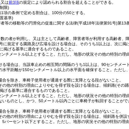
条
又は
前3項
の規定により認められる割合を超えることができる。
制限)
第1項の条例で定める割合は、100分の50とする。
置基準)
害者等の移動等の円滑化の促進に関する法律
(平成18年法律第91号)
第13
多数の者が利用し、又は主として高齢者、障害者等が利用する高齢者、
1号に規定する園路及び広場を設ける場合は、そのうち1以上は、次に掲
に掲げる基準に適合するものであること。
0センチメートル以上とすること。
ただし、地形の状況その他の特別の理由
ける場合は、当該車止めの相互間の間隔のうち1以上は、90センチメー
の水平距離が150センチメートル以上の水平面を確保すること。
ただし
場合を除き、車椅子使用者が通過する際に支障となる段がないこと。
その他の特別の理由によりやむを得ず段を設ける場合は、傾斜路
(その
掲げる基準に適合するものであること。
0センチメートル以上とすること。
ただし、地形の状況その他の特別の理
ないものとし、かつ、50メートル以内ごとに車椅子が転回することがで
。
場合を除き、車椅子使用者が通過する際に支障となる段がないこと。
その他の特別の理由によりやむを得ず段を設ける場合は、傾斜路を併設
、5パーセント以下とすること。
ただし、地形の状況その他の特別の理由