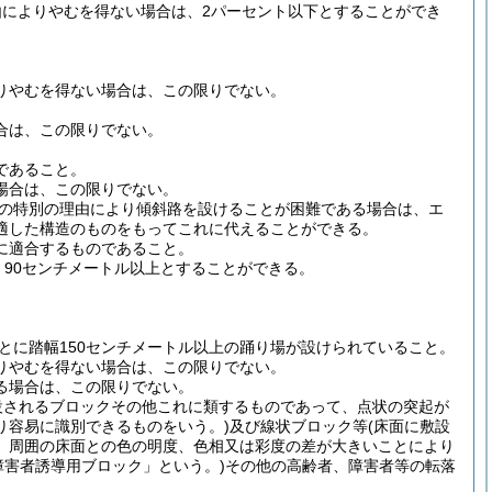
によりやむを得ない場合は、2パーセント以下とすることができ
。
りやむを得ない場合は、この限りでない。
合は、この限りでない。
であること。
場合は、この限りでない。
の特別の理由により傾斜路を設けることが困難である場合は、エ
適した構造のものをもってこれに代えることができる。
に適合するものであること。
90センチメートル以上とすることができる。
とに踏幅150センチメートル以上の踊り場が設けられていること。
りやむを得ない場合は、この限りでない。
る場合は、この限りでない。
設されるブロックその他これに類するものであって、点状の突起が
り容易に識別できるものをいう。)
及び線状ブロック等
(床面に敷設
、周囲の床面との色の明度、色相又は彩度の差が大きいことにより
障害者誘導用ブロック」という。)
その他の高齢者、障害者等の転落