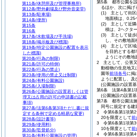
第5条
都市公園を
第11条
(休憩所及び管理事務所)
るほか、次に掲げ
第12条
(野外劇場及び野外音楽堂)
(1)
主として街区
第13条
(駐車場)
地面積は、0.2
第14条
(便所)
(2)
主として近隣
第15条
積は、2ヘクタ
第16条
(3)
主として徒歩
第17条
(水飲場及び手洗場)
し、その敷地面
第18条
(掲示板及び標識)
(4)
主として区域
第19条
(特定公園施設の配置を表示
を目的とする都
した標識)
ようにその敷地
第20条
(行為の制限)
2
主として、公害
第21条
(許可の特例)
動植物の生息地又
第22条
(行為の禁止)
園等
前項各号
に掲
第23条
(使用の禁止又は制限)
ように配置し、及
第24条
(有料公園施設)
(公園施設の設置基
第25条
(入場制限)
第6条
法第4条第1
第26条
(公園施設の設置若しくは管
(公園施設の設置基
理又は占用の許可の申請書の記載
第7条
都市公園法
事項)
同号に規定する建
第27条
(法第6条第3項ただし書に規
2
令第6条第1項第
定する条例で定める軽易な変更)
20を限度として
前
第28条
(設計書等)
3
令第6条第1項第
第29条
(使用料)
10を限度として
前
第30条
(監督処分)
4
令第6条第1項第
第31条
(有料公園施設の管理)