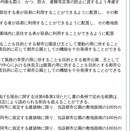
の均衡を図り、かつ、防火、避難等災害の防止に資するよう考慮す
居住する者が容易に利用することができるように配置し、その敷
する者が容易に利用することができるように配置し、その敷地面
圏域内に居住する者が容易に利用することができるように配置
ることを目的とする都市公園及び主として運動の用に供すること
用目的に応じて都市公園としての機能を十分発揮することができる
して風致の享受の用に供することを目的とする都市公園、主として
の中心における休息又は鑑賞の用に供することを目的とする都市公
置目的に応じて都市公園としての機能を十分発揮することができる
に掲げる場合に関する法第4条第1項ただし書の条例で定める範囲は、
規定により認められる割合を超えることができる。
、同号に規定する建築物に限り、当該都市公園の敷地面積の100分の
、同号に規定する建築物に限り、当該都市公園の敷地面積の100分の
、同号に規定する建築物に限り、当該都市公園の敷地面積の100分の