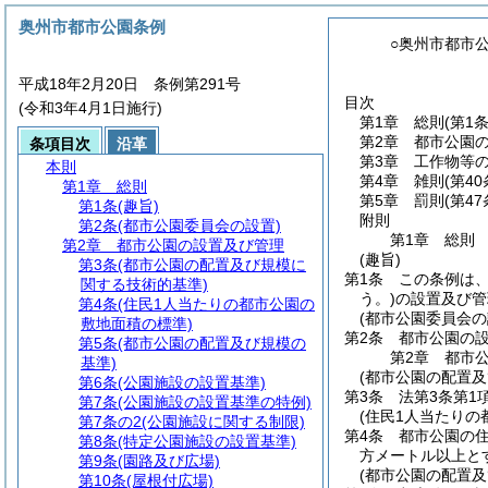
奥州市都市公園条例
○奥州市都市
平成18年2月20日 条例第291号
目次
(令和3年4月1日施行)
第1章
総則
(第1
第2章
都市公園
条項目次
沿革
第3章
工作物等
本則
第4章
雑則
(第4
第1章
総則
第5章
罰則
(第4
第1条
(趣旨)
附則
第2条
(都市公園委員会の設置)
第1章
総則
第2章
都市公園の設置及び管理
(趣旨)
第3条
(都市公園の配置及び規模に
第1条
この条例は
関する技術的基準)
う。)
の設置及び管
第4条
(住民1人当たりの都市公園の
(都市公園委員会の
敷地面積の標準)
第2条
都市公園の
第5条
(都市公園の配置及び規模の
第2章
都市
基準)
(都市公園の配置
第6条
(公園施設の設置基準)
第3条
法第3条第1
第7条
(公園施設の設置基準の特例)
(住民1人当たりの
第7条の2
(公園施設に関する制限)
第4条
都市公園の住
第8条
(特定公園施設の設置基準)
方メートル以上と
第9条
(園路及び広場)
(都市公園の配置及
第10条
(屋根付広場)