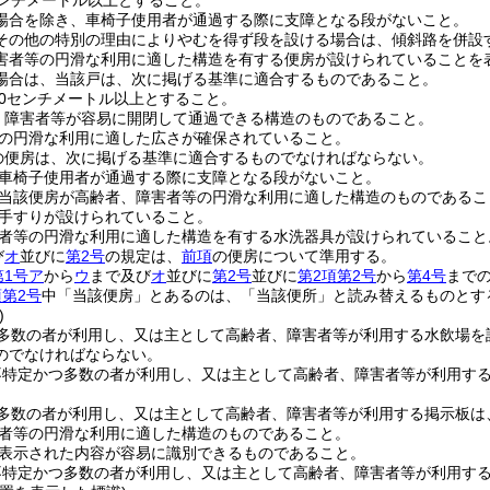
センチメートル以上とすること。
場合を除き、車椅子使用者が通過する際に支障となる段がないこと。
その他の特別の理由によりやむを得ず段を設ける場合は、傾斜路を併設
害者等の円滑な利用に適した構造を有する便房が設けられていることを
場合は、当該戸は、次に掲げる基準に適合するものであること。
80センチメートル以上とすること。
、障害者等が容易に開閉して通過できる構造のものであること。
の円滑な利用に適した広さが確保されていること。
の便房は、次に掲げる基準に適合するものでなければならない。
車椅子使用者が通過する際に支障となる段がないこと。
当該便房が高齢者、障害者等の円滑な利用に適した構造のものであるこ
手すりが設けられていること。
者等の円滑な利用に適した構造を有する水洗器具が設けられていること
び
オ
並びに
第2号
の規定は、
前項
の便房について準用する。
第1号ア
から
ウ
まで及び
オ
並びに
第2号
並びに
第2項第2号
から
第4号
まで
項第2号
中「当該便房」とあるのは、「当該便所」と読み替えるものとす
)
多数の者が利用し、又は主として高齢者、障害者等が利用する水飲場を
のでなければならない。
不特定かつ多数の者が利用し、又は主として高齢者、障害者等が利用す
多数の者が利用し、又は主として高齢者、障害者等が利用する掲示板は
者等の円滑な利用に適した構造のものであること。
表示された内容が容易に識別できるものであること。
不特定かつ多数の者が利用し、又は主として高齢者、障害者等が利用す