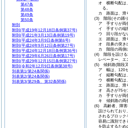
オ
横断勾配は
第47条
る。
第48条
カ
路面は、滑
第49条
(3)
階段
(その踊
第50条
ア
手すりが両
附則
イ
手すりの端
附則
(平成19年12月18日条例第37号)
ウ
回り段がな
附則
(平成21年3月13日条例第19号)
エ
踏面は、滑
附則
(平成24年3月9日条例第6号)
オ
段鼻の突き
附則
(平成24年9月12日条例第27号)
カ
階段の両側
附則
(平成24年12月18日条例第36号)
(4)
階段を設ける
附則
(平成29年6月26日条例第17号)
レベーター、エ
附則
(平成29年12月15日条例第27号)
(5)
傾斜路
(階段
附則
(令和2年12月9日条例第38号)
ア
幅は、12
別表第1
(第24条関係)
イ
縦断勾配は
別表第2
(第24条関係)
ウ
横断勾配は
別表第3
(第29条、第32条関係)
エ
路面は、滑
オ
高さが75
カ
手すりが両
キ
傾斜路の両
(6)
高齢者、障害
設けられており
されるブロック
容易に識別でき
を防止するため