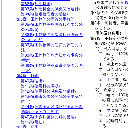
2を限度として
前
第32条
(利用料金)
(公園施設に関する
第33条
(利用料金の減免又は還付)
第7条の2
令第8条
第34条
(指定管理者の業務)
(特定公園施設の設
第3章
工作物等の保管の手続等
第8条
高齢者、障
第35条
(工作物等を保管した場合の
ろによる。
公示事項)
(園路及び広場)
第36条
(工作物等を保管した場合の
第9条
不特定かつ
公示の方法)
第379号)
第3条第
第37条
(工作物等の価額の評価の方
(1)
出入口は、次
法)
ア
幅は、12
第38条
(工作物等を売却する場合の
できる。
手続)
イ
車止めを設
第39条
(工作物等を返還する場合の
ウ
出入口から
手続)
限りでない。
第4章
雑則
エ
オ
に掲げる
第40条
(届出)
オ
地形の状況
第41条
(使用料の徴収)
(2)
通路は、次に
第42条
(使用料の減免及び還付)
ア
幅は、18
第43条
(都市公園の区域の変更及び
転回に支障の
廃止)
ことができる
第44条
(公園予定区域及び予定公園
イ
ウ
に掲げる
施設についての準用)
ウ
地形の状況
第45条
(えさし藤原の郷の管理)
エ
縦断勾配は
第46条
(委任)
る。
第5章
罰則