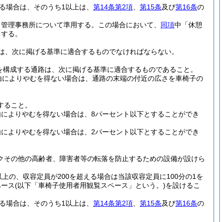
る場合は、そのうち1以上は、
第14条第2項
、
第15条
及び
第16条
の
る管理事務所について準用する。
この場合において、
同項
中「休憩
とする。
は、次に掲げる基準に適合するものでなければならない。
を構成する通路は、次に掲げる基準に適合するものであること。
由によりやむを得ない場合は、通路の末端の付近の広さを車椅子の
すること。
によりやむを得ない場合は、8パーセント以下とすることができ
によりやむを得ない場合は、2パーセント以下とすることができ
クその他の高齢者、障害者等の転落を防止するための設備が設けら
上の、収容定員が200を超える場合は当該収容定員に100分の1を
ペース
(以下「車椅子使用者用観覧スペース」という。)
を設けるこ
る場合は、そのうち1以上は、
第14条第2項
、
第15条
及び
第16条
の