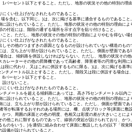
、1パーセント以下とすること。
ただし、地形の状況その他の特別の理由
りにくい仕上げがなされたものであること。
り場を含む。以下同じ。)
は、次に掲げる基準に適合するものであること
側に設けられていること。
ただし、地形の状況その他の特別の理由によ
部の付近には、階段の通ずる場所を示す点字を貼り付けること。
いこと。
ただし、地形の状況その他の特別の理由によりやむを得ない場
りにくい仕上げがなされたものであること。
出しその他のつまずきの原因となるものが設けられていない構造のもの
には、立ち上がり部が設けられていること。
ただし、側面が壁面である
場合は、傾斜路を併設しなければならない。
ただし、地形の状況その他
スカレーターその他の昇降機であって高齢者、障害者等の円滑な利用に
又は段に代わり、又はこれに併設するものに限る。)
は、次に掲げる基準
0センチメートル以上とすること。
ただし、階段又は段に併設する場合は、
、8パーセント以下とすること。
、設けないこと。
りにくい仕上げがなされたものであること。
センチメートルを超える傾斜路にあっては、高さ75センチメートル以内ご
側に設けられていること。
ただし、地形の状況その他の特別の理由によ
側には、立ち上がり部が設けられていること。
ただし、側面が壁面であ
者等が転落するおそれのある場所には、柵、点状ブロック等
(床面に敷
、かつ、周囲の床面との色の明度、色相又は彩度の差が大きいことによ
その他これに類するものであって、線状の突起が設けられており、かつ
るものをいう。)
を適切に組み合わせて床面に敷設したもの
(以下「視覚
の設備が設けられていること。