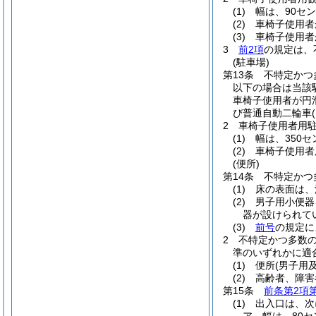
(1)
幅は、90セ
(2)
車椅子使用者
(3)
車椅子使用者
3
前2項
の規定は、
(駐車場)
第13条
不特定かつ
以下の場合は当該駐
車椅子使用者が円
び普通自動二輪車
2
車椅子使用者用
(1)
幅は、350
(2)
車椅子使用者
(便所)
第14条
不特定かつ
(1)
床の表面は、
(2)
男子用小便器
器が設けられて
(3)
前号
の規定に
2
不特定かつ多数
準のいずれかに適
(1)
便所
(男子用
(2)
高齢者、障害
第15条
前条第2項
(1)
出入口は、次