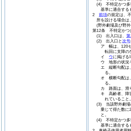
(4)
不特定かつ多
基準に適合する
2
前項
の規定は、
所を設ける場合は
(野外劇場及び野外
第12条
不特定かつ
(1)
出入口は、
第
(2)
出入口と
次号
ア
幅は、12
転回に支障の
イ
ウ
に掲げる
ウ
地形の状況
エ
縦断勾配は
る。
オ
横断勾配は
る。
カ
路面は、滑
キ
高齢者、障
れていること
(3)
当該野外劇場
乗じて得た数に
と。
(4)
不特定かつ多
基準に適合する
2
車椅子使用者用