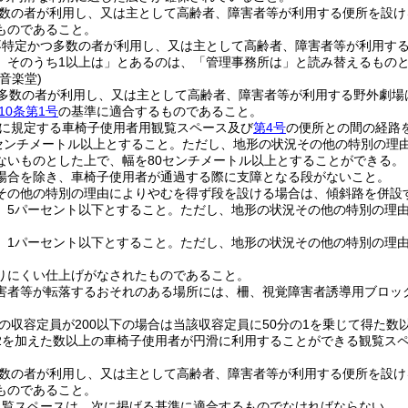
数の者が利用し、又は主として高齢者、障害者等が利用する便所を設け
ものであること。
不特定かつ多数の者が利用し、又は主として高齢者、障害者等が利用す
、そのうち1以上は」とあるのは、「管理事務所は」と読み替えるもの
音楽堂)
多数の者が利用し、又は主として高齢者、障害者等が利用する野外劇場
10条第1号
の基準に適合するものであること。
に規定する車椅子使用者用観覧スペース及び
第4号
の便所との間の経路
0センチメートル以上とすること。
ただし、地形の状況その他の特別の理
ないものとした上で、幅を80センチメートル以上とすることができる。
場合を除き、車椅子使用者が通過する際に支障となる段がないこと。
その他の特別の理由によりやむを得ず段を設ける場合は、傾斜路を併設
、5パーセント以下とすること。
ただし、地形の状況その他の特別の理由
、1パーセント以下とすること。
ただし、地形の状況その他の特別の理由
りにくい仕上げがなされたものであること。
害者等が転落するおそれのある場所には、柵、視覚障害者誘導用ブロッ
。
の収容定員が200以下の場合は当該収容定員に50分の1を乗じて得た数以
2を加えた数以上の車椅子使用者が円滑に利用することができる観覧ス
数の者が利用し、又は主として高齢者、障害者等が利用する便所を設け
ものであること。
観覧スペースは、次に掲げる基準に適合するものでなければならない。