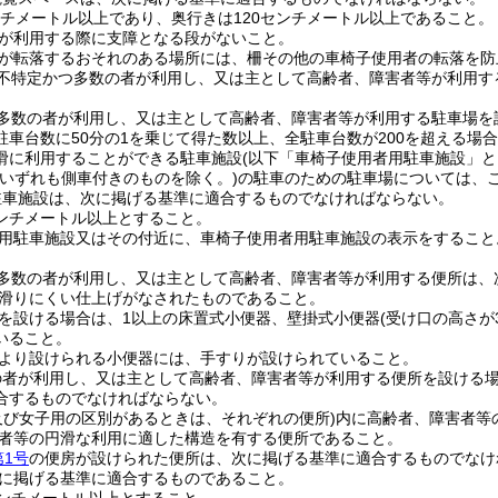
ンチメートル以上であり、奥行きは120センチメートル以上であること。
が利用する際に支障となる段がないこと。
が転落するおそれのある場所には、柵その他の車椅子使用者の転落を防
不特定かつ多数の者が利用し、又は主として高齢者、障害者等が利用す
多数の者が利用し、又は主として高齢者、障害者等が利用する駐車場を設
車台数に50分の1を乗じて得た数以上、全駐車台数が200を超える場合
滑に利用することができる駐車施設
(以下「車椅子使用者用駐車施設」と
(いずれも側車付きのものを除く。)
の駐車のための駐車場については、
駐車施設は、次に掲げる基準に適合するものでなければならない。
センチメートル以上とすること。
用駐車施設又はその付近に、車椅子使用者用駐車施設の表示をすること
多数の者が利用し、又は主として高齢者、障害者等が利用する便所は、
滑りにくい仕上げがなされたものであること。
を設ける場合は、1以上の床置式小便器、壁掛式小便器
(受け口の高さが
いること。
より設けられる小便器には、手すりが設けられていること。
の者が利用し、又は主として高齢者、障害者等が利用する便所を設ける場
合するものでなければならない。
及び女子用の区別があるときは、それぞれの便所)
内に高齢者、障害者等
者等の円滑な利用に適した構造を有する便所であること。
第1号
の便房が設けられた便所は、次に掲げる基準に適合するものでなけ
に掲げる基準に適合するものであること。