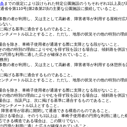
7条
までの規定により設けられた特定公園施設のうちそれぞれ1以上及び
通省令第110号)
第2条第2項の主要な公園施設に接続していること。
多数の者が利用し、又は主として高齢者、障害者等が利用する屋根付広
らない。
に掲げる基準に適合するものであること。
0センチメートル以上とすること。
ただし、地形の状況その他の特別の理由
場合を除き、車椅子使用者が通過する際に支障となる段がないこと。
その他の特別の理由によりやむを得ず段を設ける場合は、傾斜路を併設
の円滑な利用に適した広さが確保されていること。
務所)
多数の者が利用し、又は主として高齢者、障害者等が利用する休憩所を
い。
に掲げる基準に適合するものであること。
0センチメートル以上とすること。
ただし、地形の状況その他の特別の理由
場合を除き、車椅子使用者が通過する際に支障となる段がないこと。
その他の特別の理由によりやむを得ず段を設ける場合は、傾斜路を併設
場合は、当該戸は、次に掲げる基準に適合するものであること。
80センチメートル以上とすること。
、障害者等が容易に開閉して通過できる構造のものであること。
設ける場合は、そのうち1以上は、車椅子使用者の円滑な利用に適した
応できる構造である場合は、この限りでない。
の円滑な利用に適した広さが確保されていること。