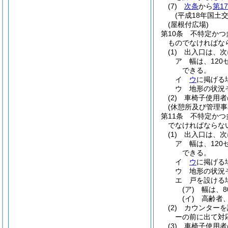
(7)
次条
から
第1
(平成18年国土交
(屋根付広場)
第10条
不特定かつ
ものでなければな
(1)
出入口は、次
ア
幅は、12
できる。
イ
ウ
に掲げる
ウ
地形の状況
(2)
車椅子使用者
(休憩所及び管理事
第11条
不特定かつ
でなければならな
(1)
出入口は、次
ア
幅は、12
できる。
イ
ウ
に掲げる
ウ
地形の状況
エ
戸を設ける
(ア)
幅は、
(イ)
高齢者
(2)
カウンターを
ーの前に出て対
(3)
車椅子使用者