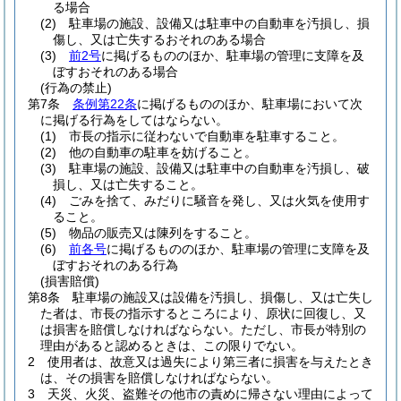
る場合
(2)
駐車場の施設、設備又は駐車中の自動車を汚損し、損
傷し、又は亡失するおそれのある場合
(3)
前2号
に掲げるもののほか、駐車場の管理に支障を及
ぼすおそれのある場合
(行為の禁止)
第7条
条例第22条
に掲げるもののほか、駐車場において次
に掲げる行為をしてはならない。
(1)
市長の指示に従わないで自動車を駐車すること。
(2)
他の自動車の駐車を妨げること。
(3)
駐車場の施設、設備又は駐車中の自動車を汚損し、破
損し、又は亡失すること。
(4)
ごみを捨て、みだりに騒音を発し、又は火気を使用す
ること。
(5)
物品の販売又は陳列をすること。
(6)
前各号
に掲げるもののほか、駐車場の管理に支障を及
ぼすおそれのある行為
(損害賠償)
第8条
駐車場の施設又は設備を汚損し、損傷し、又は亡失し
た者は、市長の指示するところにより、原状に回復し、又
は損害を賠償しなければならない。
ただし、市長が特別の
理由があると認めるときは、この限りでない。
2
使用者は、故意又は過失により第三者に損害を与えたとき
は、その損害を賠償しなければならない。
3
天災、火災、盗難その他市の責めに帰さない理由によって