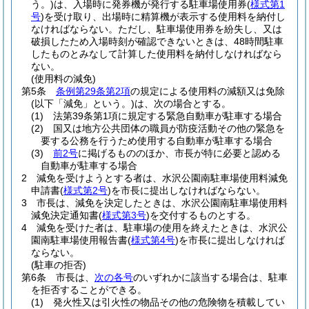
う。)
は、入場時に発券機が発行する駐車場使用券
(
様式第1
号
)
を受け取り、出場時に精算機が表示する使用料を納付し
なければならない。
ただし、駐車場使用券を紛失し、又は
破損したため入場時刻が確認できないときは、48時間駐車
したものとみなして計算した使用料を納付しなければなら
ない。
(使用料の減免)
第5条
条例第29条第2項
の規定による使用料の減額又は免除
(以下「減免」という。)
は、次の場合とする。
(1)
法第39条第1項に規定する緊急自動車が駐車する場合
(2)
国又は地方公共団体の職員が防疫活動その他の緊急を
要する公務を行うため使用する自動車が駐車する場合
(3)
前2号
に掲げるもののほか、市長が特に必要と認める
自動車が駐車する場合
2
減免を受けようとする者は、水沢公園南駐車場使用料減免
申請書
(
様式第2号
)
を市長に提出しなければならない。
3
市長は、減免を決定したときは、水沢公園南駐車場使用料
減免決定通知書
(
様式第3号
)
を交付するものとする。
4
減免を受けた者は、駐車場の使用を終えたときは、水沢公
園南駐車場使用報告書
(
様式第4号
)
を市長に提出しなければ
ならない。
(駐車の拒否)
第6条
市長は、
次の各号
のいずれかに該当する場合は、駐車
を拒否することができる。
(1)
発火性又は引火性の物品その他の危険物を積載してい