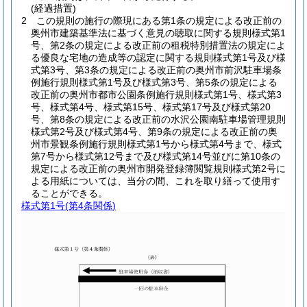
(経過措置)
2
この規則の施行の際現にある第1条の規定による改正前の
奥州市建築基準法に基づく意見の聴取に関する規則様式第1
号、第2条の規定による改正前の租税特別措置法の規定によ
る優良な宅地の造成等の認定に関する規則様式第1号及び様
式第3号、第3条の規定による改正前の奥州市前沢駐車場条
例施行規則様式第1号及び様式第3号、第5条の規定による
改正前の奥州市都市公園条例施行規則様式第1号、様式第3
号、様式第4号、様式第15号、様式第17号及び様式第20
号、第8条の規定による改正前の水沢公園南駐車場管理規則
様式第2号及び様式第4号、第9条の規定による改正前の奥
州市景観条例施行規則様式第1号から様式第4号まで、様式
第7号から様式第12号まで及び様式第14号並びに第10条の
規定による改正前の奥州市開発登録簿閲覧規則様式第2号に
よる用紙については、当分の間、これを取り繕って使用す
ることができる。
様式第1号
(第4条関係)