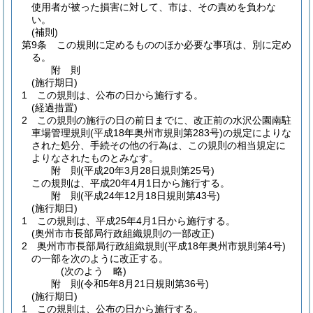
使用者が被った損害に対して、市は、その責めを負わな
い。
(補則)
第9条
この規則に定めるもののほか必要な事項は、別に定め
る。
附
則
(施行期日)
1
この規則は、公布の日から施行する。
(経過措置)
2
この規則の施行の日の前日までに、改正前の水沢公園南駐
車場管理規則
(平成18年奥州市規則第283号)
の規定によりな
された処分、手続その他の行為は、この規則の相当規定に
よりなされたものとみなす。
附
則
(平成20年3月28日
規則第25号)
この規則は、平成20年4月1日から施行する。
附
則
(平成24年12月18日
規則第43号)
(施行期日)
1
この規則は、平成25年4月1日から施行する。
(奥州市市長部局行政組織規則の一部改正)
2
奥州市市長部局行政組織規則
(平成18年奥州市規則第4号)
の一部を次のように改正する。
(次のよう 略)
附
則
(令和5年8月21日
規則第36号)
(施行期日)
1
この規則は、公布の日から施行する。