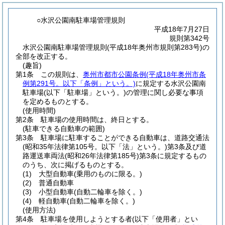
○水沢公園南駐車場管理規則
平成18年7月27日
規則第342号
水沢公園南駐車場管理規則(平成18年奥州市規則第283号)の
全部を改正する。
(趣旨)
第1条
この規則は、
奥州市都市公園条例
(平成18年奥州市条
例第291号。以下「条例」という。)
に規定する水沢公園南
駐車場
(以下「駐車場」という。)
の管理に関し必要な事項
を定めるものとする。
(使用時間)
第2条
駐車場の使用時間は、終日とする。
(駐車できる自動車の範囲)
第3条
駐車場に駐車することができる自動車は、道路交通法
(昭和35年法律第105号。以下「法」という。)
第3条及び道
路運送車両法
(昭和26年法律第185号)
第3条に規定するもの
のうち、次に掲げるものとする。
(1)
大型自動車
(乗用のものに限る。)
(2)
普通自動車
(3)
小型自動車
(自動二輪車を除く。)
(4)
軽自動車
(自動二輪車を除く。)
(使用方法)
第4条
駐車場を使用しようとする者
(以下「使用者」とい