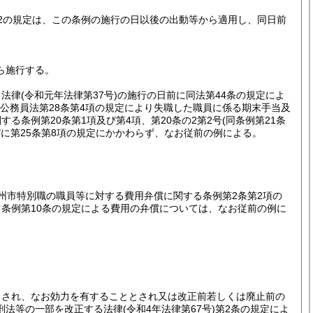
2の規定は、この条例の施行の日以後の出動等から適用し、同日前
ら施行する。
る法律
(令和元年法律第37号)
の施行の日前に同法第44条の規定によ
方公務員法第28条第4項の規定により失職した職員に係る期末手当及
る条例第20条第1項及び第4項、第20条の2第2号
(同条例第21条
びに第25条第8項の規定にかかわらず、なお従前の例による。
州市特別職の職員等に対する費用弁償に関する条例第2条第2項の
条例第10条の規定による費用の弁償については、なお従前の例に
とされ、なお効力を有することとされ又は改正前若しくは廃止前の
刑法等の一部を改正する法律
(令和4年法律第67号)
第2条の規定によ