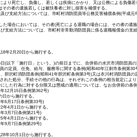
により死亡し、負傷し、若しくは疾病にかかり、又は公務による負傷若
はその者の遺族若しくは被扶養者に対し損害を補償する。
額及び支給方法については、市町村消防団員等公務災害補償条例
(平成元
した場合においては、その者
(死亡による退職の場合には、その者の遺族
及び支給方法については、市町村非常勤消防団員に係る退職報償金の支
。
18年2月20日から施行する。
の日
(以下「施行日」という。)
の前日までに、合併前の水沢市消防団員の
員の定員、任免、給与、服務等に関する条例
(昭和40年江刺市条例第30
)
、胆沢町消防団条例
(昭和41年胆沢町条例第3号)
又は衣川村消防団員の
された処分、手続その他の行為は、それぞれこの条例の相当規定により
でにした行為に対する分限又は懲戒の適用については、なお合併前の条
8年12月15日
条例第362号)
の日から施行する。
1年6月17日
条例第33号)
2年4月1日から施行する。
5年3月7日
条例第21号)
5年4月1日から施行する。
8年9月7日
条例第29号)
28年10月1日から施行する。