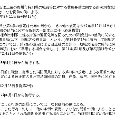
よる改正後の奥州市特別職の職員等に対する費用弁償に関する条例別表第
は、なお従前の例による。
年9月11日
条例第13号)
及び第4条の規定は公布の日から、その他の規定は令和元年12月14日か
職員の給与に関する条例の一部改正に伴う経過措置)
の権利の制限に係る措置の適正化等を図るための関係法律の整備に関す
務員法
(以下「旧地方公務員法」という。)
第16条第1号に該当して旧地
については、第2条の規定による改正後の奥州市一般職の職員の給与に関す
第9項において準用する場合を含む。)
、第21条第1項及び第2項第1号並
年2月21日
条例第7号)
5年4月1日から施行する。
日前に職務に従事した消防団員に対する第1条の規定による改正前の奥
規定による改正前の奥州市消防団員の定員、任免、給与、服務等に関する
年2月28日
条例第2号)
7年6月1日から施行する。
前にした行為の処罰については、なお従前の例による。
後にした行為に対して、他の条例の規定によりなお従前の例によること
よることとされる罰則を適用する場合において、当該罰則に定める刑に