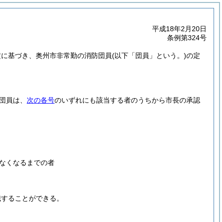
平成18年2月20日
条例第324号
規定に基づき、奥州市非常勤の消防団員
(以下「団員」という。)
の定
団員は、
次の各号
のいずれにも該当する者のうちから市長の承認
なくなるまでの者
職することができる。