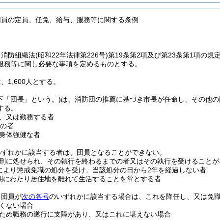
団員の定員、任免、給与、服務等に関する条例
、消防組織法
(昭和22年法律第226号)
第19条第2項及び第23条第1項の
服務等に関し必要な事項を定めるものとする。
、1,600人とする。
下「団長」という。)
は、消防団の推薦に基づき市長が任命し、その他の
する。
、又は勤務する者
上の者
身体強健な者
いずれかに該当する者は、団員となることができない。
刑に処せられ、その執行を終わるまでの者又はその執行を受けることが
により懲戒免職の処分を受け、当該処分の日から2年を経過しない者
期にわたり居住地を離れて生活することを常とする者
、団員が
次の各号
のいずれかに該当する場合は、これを降任し、又は免
くない場合
ため職務の遂行に支障があり、又はこれに堪えない場合