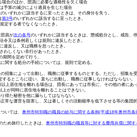
る場合のほか、団員に必要な適格性を欠く場合
は予算の減少により過員を生じた場合
号
のいずれかに該当するに至ったときは、その身分を失う。
は
第3号
のいずれかに該当するに至ったとき。
規定する者でなくなったとき。
、団員が
次の各号
のいずれかに該当するときは、懲戒処分とし、戒告、
法令又は条例若しくは規則に違反したとき。
に違反し、又は職務を怠ったとき。
さわしくない非行があったとき。
の期間を定めて行う。
戒に関する処分の手続については、規則で定める。
長の招集によって出動し、職務に従事するものとする。
ただし、招集を
定するところに従い、直ちに出動し、職務に従事しなければならない。
0日以上居住地を離れる場合は、団長にあっては市長に、その他の者にあ
以上が同時に居住地を離れることはできない。
知り得た秘密を他に漏らしてはならない。
の正常な運営を阻害し、又は著しくその活動能率を低下させる等の集団
については、
奥州市特別職の職員の給与に関する条例
(平成18年奥州市条
のため旅行したときは、
奥州市特別職の職員等に対する費用弁償に関す