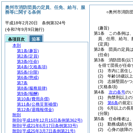
奥州市消防団員の定員、任免、給与、服
務等に関する条例
○奥州市消防
平成18年2月20日 条例第324号
(趣旨)
(令和7年9月9日施行)
第1条
この条例は
員、任用、給与、
条項目次
沿革
(定員)
本則
第2条
団員の定員は
第1条
(趣旨)
(任命)
第2条
(定員)
第3条
消防団長
(以
第3条
(任命)
を得て団長が任命
第4条
(欠格条項)
(1)
市内に居住し
第5条
(分限)
(2)
年齢18歳以
第6条
(懲戒)
(3)
志操堅固かつ
第7条
(欠格条項)
第8条
(服務規律)
第4条
次の各号
の
第9条
(報酬)
(1)
拘禁刑以上の
第10条
(費用弁償)
(2)
第6条
の規定
第11条
(公務災害補償)
(3)
6月以上の長
第12条
(退職報償金)
(分限)
附則
第5条
任命権者は
附則
(平成18年12月15日条例第362号)
(1)
勤務成績が良
附則
(平成21年6月17日条例第33号)
(2)
心身の故障の
附則
(平成25年3月7日条例第21号)