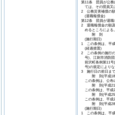
第11条
団員が公務
ては、その団員又
2
公務災害補償の
(退職報償金)
第12条
団員が退職
2
退職報償金の額
めるところによる
附
則
(施行期日)
1
この条例は、平成
(経過措置)
2
この条例の施行
号)
、江刺市消防団
前沢町条例第11号
号)
の規定によりな
3
施行日の前日ま
附
則
(平成1
この条例は、公布
附
則
(平成2
この条例は、平成2
附
則
(平成2
この条例は、平成2
附
則
(平成2
(施行期日)
1
この条例は、平成