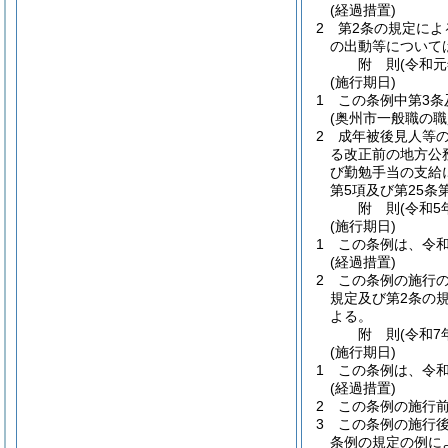
(経過措置)
2
第2条の規定に
の出動等について
附
則
(令和元
(施行期日)
1
この条例中第3条
(奥州市一般職の
2
成年被後見人等
る改正前の地方公
び勤勉手当の支給
第5項及び第25条
附
則
(令和5
(施行期日)
1
この条例は、令和
(経過措置)
2
この条例の施行の
規定及び第2条の
よる。
附
則
(令和7
(施行期日)
1
この条例は、令和
(経過措置)
2
この条例の施行
3
この条例の施行
条例の規定の例に