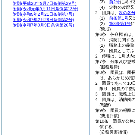
(3)
前2号
に掲げ
附則
(平成28年9月7日条例第29号)
(4)
定数の改廃又
附則
(令和元年9月11日条例第13号)
2
団員は、
次の各
附則
(令和5年2月21日条例第7号)
(1)
前条第1号
又
附則
(令和7年2月28日条例第2号)
(2)
第3条第1号
に
附則
(令和7年9月9日条例第26号)
(懲戒)
第6条
任命権者は
(1)
消防に関する
(2)
職務上の義務
(3)
団員としてふ
2
停職は、1月以内
第7条
分限及び懲
(服務規律)
第8条
団員は、団
は、あらかじめ指
2
団員であって1
限り、団員の半数
3
団員は、職務上
4
団員は、消防団
(報酬)
第9条
団員の報酬
(費用弁償)
第10条
団員が公務
償する。
(公務災害補償)