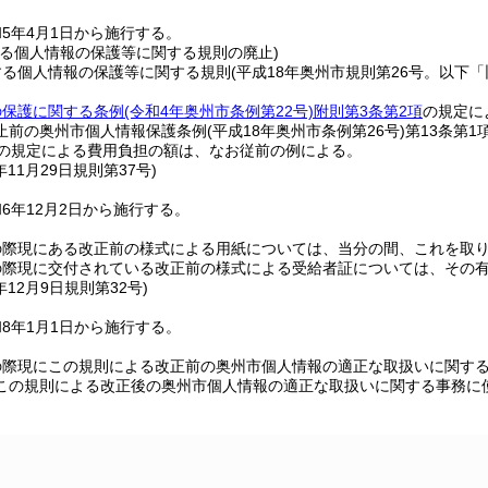
5年4月1日から施行する。
する個人情報の保護等に関する規則の廃止)
する個人情報の保護等に関する規則
(平成18年奥州市規則第26号。以下
の保護に関する条例
(令和4年奥州市条例第22号)
附則第3条第2項
の規定に
止前の奥州市個人情報保護条例
(平成18年奥州市条例第26号)
第13条第
条の規定による費用負担の額は、なお従前の例による。
年11月29日
規則第37号)
6年12月2日から施行する。
の際現にある改正前の様式による用紙については、当分の間、これを取
の際現に交付されている改正前の様式による受給者証については、その
年12月9日
規則第32号)
8年1月1日から施行する。
の際現にこの規則による改正前の奥州市個人情報の適正な取扱いに関す
この規則による改正後の奥州市個人情報の適正な取扱いに関する事務に