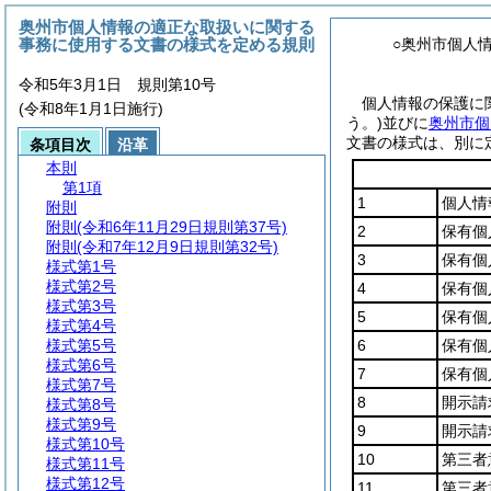
奥州市個人情報の適正な取扱いに関する
事務に使用する文書の様式を定める規則
○奥州市個人
令和5年3月1日 規則第10号
個人情報の保護に
(令和8年1月1日施行)
う。)
並びに
奥州市個
文書の様式は、別に
条項目次
沿革
本則
第1項
1
個人情
附則
附則
(令和6年11月29日規則第37号)
2
保有個
附則
(令和7年12月9日規則第32号)
3
保有個
様式第1号
様式第2号
4
保有個
様式第3号
5
保有個
様式第4号
様式第5号
6
保有個
様式第6号
7
保有個
様式第7号
8
開示請
様式第8号
様式第9号
9
開示請
様式第10号
10
第三者
様式第11号
様式第12号
11
第三者