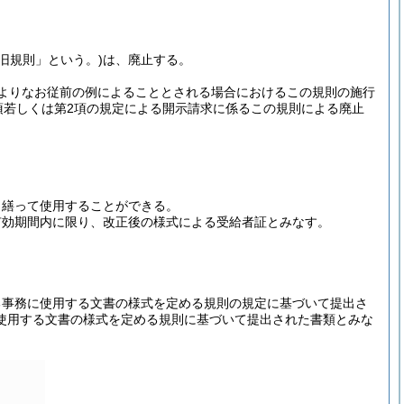
「旧規則」という。)
は、廃止する。
よりなお従前の例によることとされる場合におけるこの規則の施行
1項若しくは第2項の規定による開示請求に係るこの規則による廃止
り繕って使用することができる。
有効期間内に限り、改正後の様式による受給者証とみなす。
る事務に使用する文書の様式を定める規則の規定に基づいて提出さ
使用する文書の様式を定める規則に基づいて提出された書類とみな