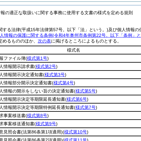
情報の適正な取扱いに関する事務に使用する文書の様式を定める規則
関する法律
(平成15年法律第57号。以下「法」という。)
及び個人情報の
人情報の保護に関する条例
(令和4年奥州市条例第22号。以下「条例」と
定めるもののほか、
次の表
に掲げるところによるものとする。
様式名
報ファイル簿
(
様式第1号
)
人情報開示請求書
(
様式第2号
)
人情報開示決定通知書
(
様式第3号
)
人情報部分開示決定通知書
(
様式第4号
)
人情報の開示をしない旨の決定通知書
(
様式第5号
)
人情報開示決定等期限延長通知書
(
様式第6号
)
人情報開示決定等期限特例延長通知書
(
様式第7号
)
求事案移送書
(
様式第8号
)
求事案移送通知書
(
様式第9号
)
意見照会書
(法第86条第1項適用)
(
様式第10号
)
意見照会書
(法第86条第2項適用)
(
様式第11号
)