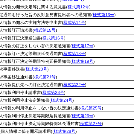
人情報の開示決定等に関する意見書
(
様式第12号
)
定通知を行った旨の反対意見書提出者への通知書
(
様式第13号
)
人情報の開示の実施方法等申出書
(
様式第14号
)
人情報訂正請求書
(
様式第15号
)
人情報訂正決定通知書
(
様式第16号
)
人情報の訂正をしない旨の決定通知書
(
様式第17号
)
人情報訂正決定等期限延長通知書
(
様式第18号
)
人情報訂正決定等期限特例延長通知書
(
様式第19号
)
求事案移送書
(
様式第20号
)
求事案移送通知書
(
様式第21号
)
人情報提供先への訂正決定通知書
(
様式第22号
)
人情報利用停止請求書
(
様式第23号
)
人情報利用停止決定通知書
(
様式第24号
)
人情報の利用停止をしない旨の決定通知書
(
様式第25号
)
人情報利用停止決定等期限延長通知書
(
様式第26号
)
人情報利用停止決定等期限特例延長通知書
(
様式第27号
)
(個人情報に係る開示請求用)
(
様式第28号
)