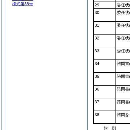
様式第38号
29
委任状
30
委任状
31
委任状
32
委任状
33
委任状
34
諮問書
35
諮問書
36
諮問書
37
諮問書
38
諮問を
附
則