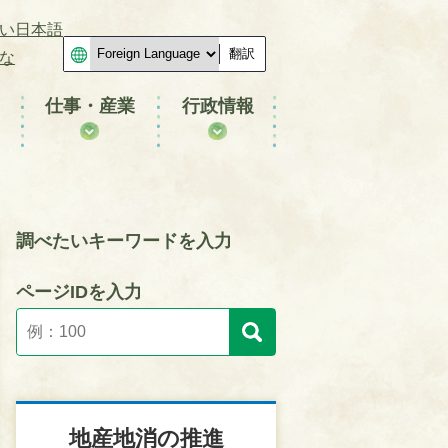
い日本語
翻訳
な
仕事・産業
行政情報
調べたいキーワードを入力
ページIDを入力
地産地消の推進