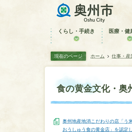
くらし・手続き
医療・健
現在のページ
ホーム
仕事・産
食の黄金文化・奥
奥州地産地消こだわりの店「う米
おうしゅう食の黄金店」を認定