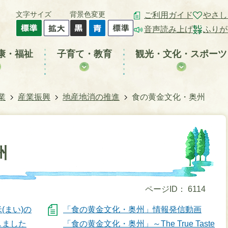
文字サイズ
背景色変更
ご利用ガイド
やさし
音声読み上げ
ふりが
康・福祉
子育て・教育
観光・文化・スポーツ
業
産業振興
地産地消の推進
食の黄金文化・奥州
州
ページID：
6114
(まい)の
「食の黄金文化・奥州」情報発信動画
しました
「食の黄金文化・奥州」～The True Taste