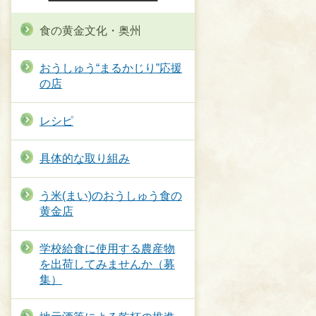
食の黄金文化・奥州
おうしゅう“まるかじり”応援
の店
レシピ
具体的な取り組み
う米(まい)のおうしゅう食の
黄金店
学校給食に使用する農産物
を出荷してみませんか（募
集）