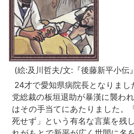
(絵:及川哲夫/文:『後藤新平小伝
24才で愛知県病院長となりまし
党総裁の板垣退助が暴漢に襲わ
はその手当てにあたりました。
死せず」という有名な言葉を残
れがもとで新平が広く世間に名