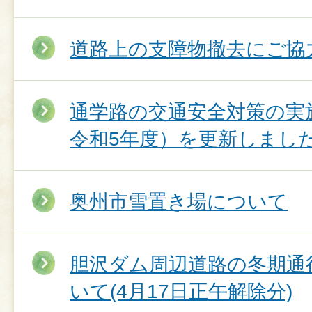
道路上の支障物撤去にご協
通学路の交通安全対策の実
令和5年度）を更新しまし
奥州市雪置き場について
胆沢ダム周辺道路の冬期通
いて(4月17日正午解除分)