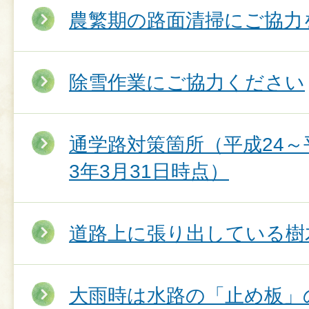
農繁期の路面清掃にご協力
除雪作業にご協力ください
通学路対策箇所（平成24～
3年3月31日時点）
道路上に張り出している樹
大雨時は水路の「止め板」